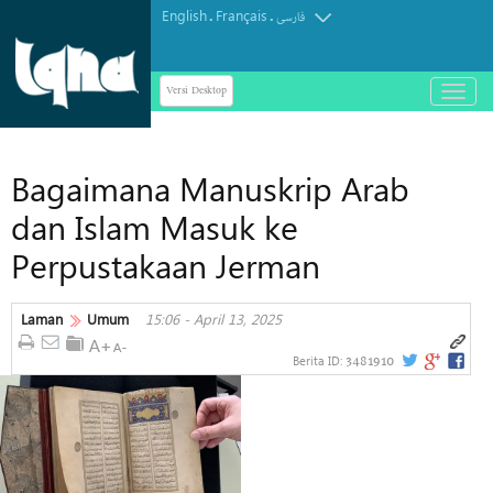
English
Français
.
.
فارسی
Versi Desktop
باز
و
بسته
کردن
Bagaimana Manuskrip Arab
منو
dan Islam Masuk ke
Perpustakaan Jerman
Laman
Umum
15:06 - April 13, 2025
3481910
Berita ID: