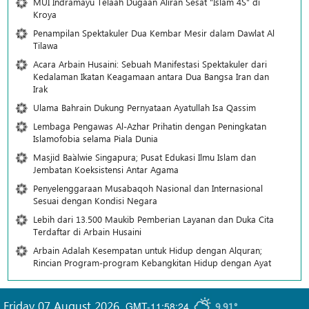
MUI Indramayu Telaah Dugaan Aliran Sesat "Islam 4S" di
Kroya
Penampilan Spektakuler Dua Kembar Mesir dalam Dawlat Al
Tilawa
Acara Arbain Husaini: Sebuah Manifestasi Spektakuler dari
Kedalaman Ikatan Keagamaan antara Dua Bangsa Iran dan
Irak
Ulama Bahrain Dukung Pernyataan Ayatullah Isa Qassim
Lembaga Pengawas Al-Azhar Prihatin dengan Peningkatan
Islamofobia selama Piala Dunia
Masjid Ba`alwie Singapura; Pusat Edukasi Ilmu Islam dan
Jembatan Koeksistensi Antar Agama
Penyelenggaraan Musabaqoh Nasional dan Internasional
Sesuai dengan Kondisi Negara
Lebih dari 13.500 Maukib Pemberian Layanan dan Duka Cita
Terdaftar di Arbain Husaini
Arbain Adalah Kesempatan untuk Hidup dengan Alquran;
Rincian Program-program Kebangkitan Hidup dengan Ayat
Friday 07 August 2026
,
GMT-11:58:24
9.91°