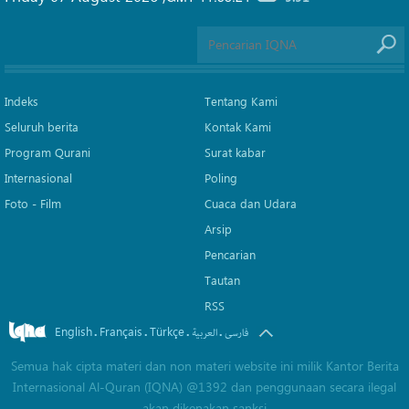
Indeks
Tentang Kami
Seluruh berita
Kontak Kami
Program Qurani
Surat kabar
Internasional
Poling
Foto - Film
Cuaca dan Udara
Arsip
Pencarian
Tautan
RSS
English
Français
Türkçe
.
.
.
.
فارسی
العربیة
Semua hak cipta materi dan non materi website ini milik Kantor Berita
Internasional Al-Quran (IQNA) @1392 dan penggunaan secara ilegal
akan dikenakan sanksi