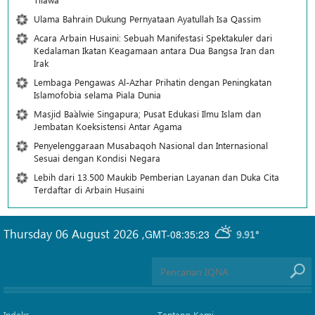
Ulama Bahrain Dukung Pernyataan Ayatullah Isa Qassim
Acara Arbain Husaini: Sebuah Manifestasi Spektakuler dari
Kedalaman Ikatan Keagamaan antara Dua Bangsa Iran dan
Irak
Lembaga Pengawas Al-Azhar Prihatin dengan Peningkatan
Islamofobia selama Piala Dunia
Masjid Ba`alwie Singapura; Pusat Edukasi Ilmu Islam dan
Jembatan Koeksistensi Antar Agama
Penyelenggaraan Musabaqoh Nasional dan Internasional
Sesuai dengan Kondisi Negara
Lebih dari 13.500 Maukib Pemberian Layanan dan Duka Cita
Terdaftar di Arbain Husaini
Thursday 06 August 2026
,
GMT-08:35:23
9.91°
Indeks
Tentang Kami