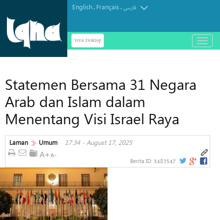
English
Français
.
.
فارسی
Versi Desktop
باز
و
بسته
کردن
Statemen Bersama 31 Negara
منو
Arab dan Islam dalam
Menentang Visi Israel Raya
Laman
Umum
17:34 - August 17, 2025
3482547
Berita ID: