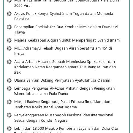
2026 Viral
Aktivis Politik Kenya: Syahid Imam Teguh dalam Membela
Palestina
Penampilan Spektakuler Dua Kembar Mesir dalam Dawlat Al
Tilawa
Majelis Keakraban Alquran untuk Memperingati Syahid Imam
MUI Indramayu Telaah Dugaan Aliran Sesat "Islam 4S" di
Kroya
Acara Arbain Husaini: Sebuah Manifestasi Spektakuler dari
Kedalaman Ikatan Keagamaan antara Dua Bangsa Iran dan
Irak
Ulama Bahrain Dukung Pernyataan Ayatullah Isa Qassim
Lembaga Pengawas Al-Azhar Prihatin dengan Peningkatan
Islamofobia selama Piala Dunia
Masjid Ba`alwie Singapura; Pusat Edukasi Ilmu Islam dan
Jembatan Koeksistensi Antar Agama
Penyelenggaraan Musabaqoh Nasional dan Internasional
Sesuai dengan Kondisi Negara
Lebih dari 13.500 Maukib Pemberian Layanan dan Duka Cita