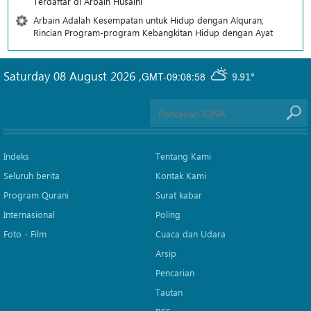
Terdaftar di Arbain Husaini
Arbain Adalah Kesempatan untuk Hidup dengan Alquran;
Rincian Program-program Kebangkitan Hidup dengan Ayat
Saturday 08 August 2026
,
GMT-09:08:58
9.91°
Indeks
Tentang Kami
Seluruh berita
Kontak Kami
Program Qurani
Surat kabar
Internasional
Poling
Foto - Film
Cuaca dan Udara
Arsip
Pencarian
Tautan