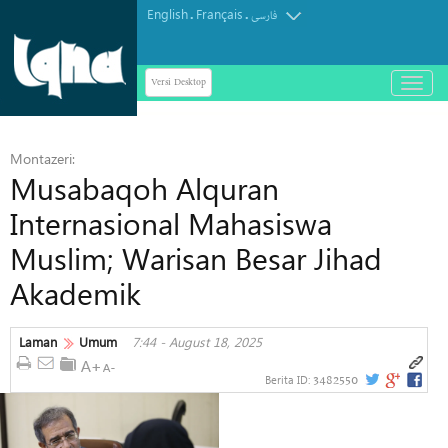
English
Français
.
.
فارسی
Versi Desktop
باز
و
بسته
کردن
Montazeri:
منو
Musabaqoh Alquran
Internasional Mahasiswa
Muslim; Warisan Besar Jihad
Akademik
Laman
Umum
7:44 - August 18, 2025
3482550
Berita ID: