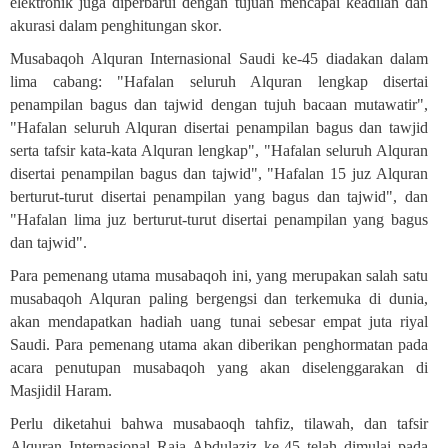
elektronik juga diperbarui dengan tujuan mencapai keadilan dan
akurasi dalam penghitungan skor
.
Musabaqoh Alquran Internasional Saudi ke-45 diadakan dalam
lima cabang: "Hafalan seluruh Alquran lengkap disertai
penampilan bagus dan tajwid dengan tujuh bacaan mutawatir",
"Hafalan seluruh Alquran disertai penampilan bagus dan tawjid
serta tafsir kata-kata Alquran lengkap", "Hafalan seluruh Alquran
disertai penampilan bagus dan tajwid", "Hafalan 15 juz Alquran
berturut-turut disertai penampilan yang bagus dan tajwid", dan
"Hafalan lima juz berturut-turut disertai penampilan yang bagus
dan tajwid"
.
Para pemenang utama musabaqoh ini, yang merupakan salah satu
musabaqoh Alquran paling bergengsi dan terkemuka di dunia,
akan mendapatkan hadiah uang tunai sebesar empat juta riyal
Saudi. Para pemenang utama akan diberikan penghormatan pada
acara penutupan musabaqoh yang akan diselenggarakan di
Masjidil Haram.
Perlu diketahui bahwa musabaoqh tahfiz, tilawah, dan tafsir
Alquran Internasional Raja Abdulaziz ke-45 telah dimulai pada