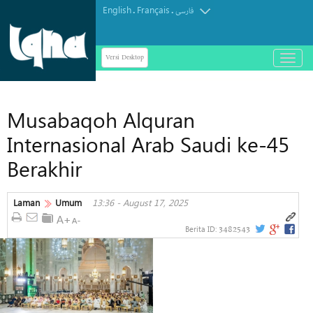
English
Français
.
.
فارسی
Versi Desktop
باز
و
بسته
کردن
Musabaqoh Alquran
منو
Internasional Arab Saudi ke-45
Berakhir
Laman
Umum
13:36 - August 17, 2025
3482543
Berita ID: