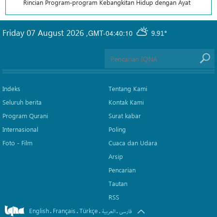
Rincian Program-program Kebangkitan Hidup dengan Ayat
Friday 07 August 2026
,
GMT-04:40:10
9.91°
Indeks
Tentang Kami
Seluruh berita
Kontak Kami
Program Qurani
Surat kabar
Internasional
Poling
Foto - Film
Cuaca dan Udara
Arsip
Pencarian
Tautan
RSS
English
Français
Türkçe
.
.
.
.
فارسی
العربیة