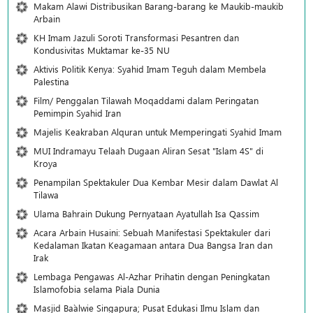
Makam Alawi Distribusikan Barang-barang ke Maukib-maukib
Arbain
KH Imam Jazuli Soroti Transformasi Pesantren dan
Kondusivitas Muktamar ke-35 NU
Aktivis Politik Kenya: Syahid Imam Teguh dalam Membela
Palestina
Film/ Penggalan Tilawah Moqaddami dalam Peringatan
Pemimpin Syahid Iran
Majelis Keakraban Alquran untuk Memperingati Syahid Imam
MUI Indramayu Telaah Dugaan Aliran Sesat "Islam 4S" di
Kroya
Penampilan Spektakuler Dua Kembar Mesir dalam Dawlat Al
Tilawa
Ulama Bahrain Dukung Pernyataan Ayatullah Isa Qassim
Acara Arbain Husaini: Sebuah Manifestasi Spektakuler dari
Kedalaman Ikatan Keagamaan antara Dua Bangsa Iran dan
Irak
Lembaga Pengawas Al-Azhar Prihatin dengan Peningkatan
Islamofobia selama Piala Dunia
Masjid Ba`alwie Singapura; Pusat Edukasi Ilmu Islam dan