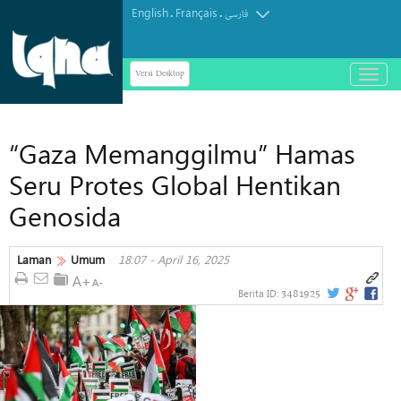
English
Français
.
.
فارسی
Versi Desktop
باز
و
بسته
کردن
“Gaza Memanggilmu” Hamas
منو
Seru Protes Global Hentikan
Genosida
Laman
Umum
18:07 - April 16, 2025
3481925
Berita ID: