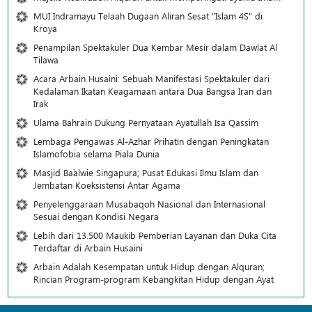
MUI Indramayu Telaah Dugaan Aliran Sesat "Islam 4S" di
Kroya
Penampilan Spektakuler Dua Kembar Mesir dalam Dawlat Al
Tilawa
Acara Arbain Husaini: Sebuah Manifestasi Spektakuler dari
Kedalaman Ikatan Keagamaan antara Dua Bangsa Iran dan
Irak
Ulama Bahrain Dukung Pernyataan Ayatullah Isa Qassim
Lembaga Pengawas Al-Azhar Prihatin dengan Peningkatan
Islamofobia selama Piala Dunia
Masjid Ba`alwie Singapura; Pusat Edukasi Ilmu Islam dan
Jembatan Koeksistensi Antar Agama
Penyelenggaraan Musabaqoh Nasional dan Internasional
Sesuai dengan Kondisi Negara
Lebih dari 13.500 Maukib Pemberian Layanan dan Duka Cita
Terdaftar di Arbain Husaini
Arbain Adalah Kesempatan untuk Hidup dengan Alquran;
Rincian Program-program Kebangkitan Hidup dengan Ayat