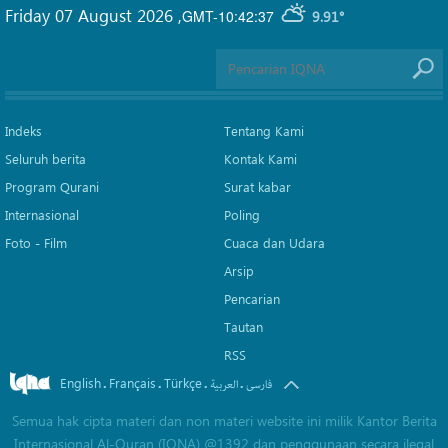
Friday 07 August 2026
,
GMT-10:42:37
9.91°
Indeks
Tentang Kami
Seluruh berita
Kontak Kami
Program Qurani
Surat kabar
Internasional
Poling
Foto - Film
Cuaca dan Udara
Arsip
Pencarian
Tautan
RSS
English
Français
Türkçe
.
.
.
.
فارسی
العربیة
Semua hak cipta materi dan non materi website ini milik Kantor Berita
Internasional Al-Quran (IQNA) @1392 dan penggunaan secara ilegal