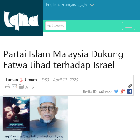
English
Français
.
.
فارسی
Versi Desktop
باز
و
بسته
کردن
Partai Islam Malaysia Dukung
منو
Fatwa Jihad terhadap Israel
Laman
Umum
8:50 - April 17, 2025
3481927
Berita ID: