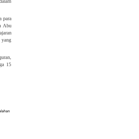
 dalam
a para
an Abu
ajaran
a yang
quran,
gga 15
alahan