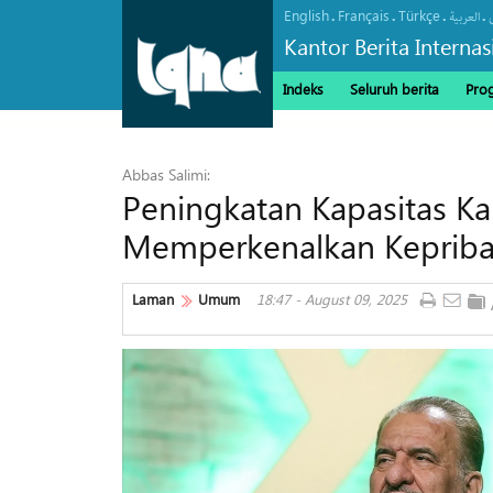
English
Français
Türkçe
.
.
.
.
العربیة
Kantor Berita Interna
Indeks
Seluruh berita
Pro
Abbas Salimi:
Peningkatan Kapasitas Ka
Memperkenalkan Kepribad
Laman
Umum
18:47 - August 09, 2025