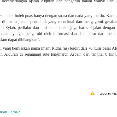
an kecemerlangan ajaran Alquran dan pengaruh kalam wahyu ilahi
a tidak boleh puas hanya dengan suara dan nada yang merdu. Karen
uk di antara jutaan penduduk yang mencintai dan mengagumi gerak
dan Syiah, perilaku dan tindakan mereka juga harus sejalan dengan 
mereka yang dipengaruhi oleh informasi dan data palsu dari medi
lam dapat dihilangkan”.
 yang berhiaskan nama Imam Ridha (as) terdiri dari 70 guru besar Al
atan Alquran di sepanjang rute longmarch Arbain dari tanggal 8 hin
Laporan Kes
،
urani
arbain