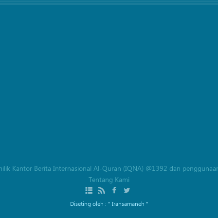
milik Kantor Berita Internasional Al-Quran (IQNA) @1392 dan penggunaan
Tentang Kami
Diseting oleh :
" Iransamaneh "