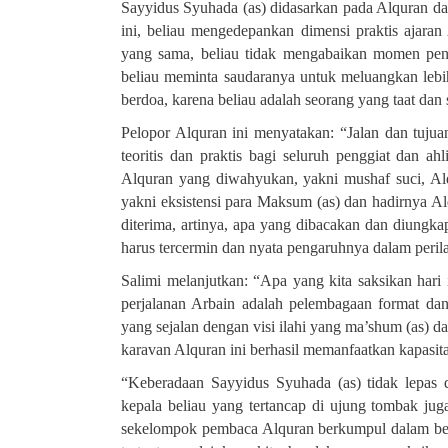
Sayyidus Syuhada (as) didasarkan pada Alquran dan
ini, beliau mengedepankan dimensi praktis ajara
yang sama, beliau tidak mengabaikan momen peng
beliau meminta saudaranya untuk meluangkan lebi
berdoa, karena beliau adalah seorang yang taat dan
Pelopor Alquran ini menyatakan: “Jalan dan tujua
teoritis dan praktis bagi seluruh penggiat dan ah
Alquran yang diwahyukan, yakni mushaf suci, Alqu
yakni eksistensi para Maksum (as) dan hadirnya 
diterima, artinya, apa yang dibacakan dan diungk
harus tercermin dan nyata pengaruhnya dalam peril
Salimi melanjutkan: “Apa yang kita saksikan hari 
perjalanan Arbain adalah pelembagaan format da
yang sejalan dengan visi ilahi yang ma’shum (as) 
karavan Alquran ini berhasil memanfaatkan kapasitas
“Keberadaan Sayyidus Syuhada (as) tidak lepas d
kepala beliau yang tertancap di ujung tombak jug
sekelompok pembaca Alquran berkumpul dalam bent