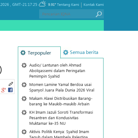
|
 2026 ,
GMT-21:17:25
9.91°
Tentang Kami
Kontak Kami
Semua berita
Terpopuler
Audio/ Lantunan oleh Ahmad
)
Abolqassemi dalam Peringatan
Pemimpin Syahid
Momen Lamine Yamal Berdoa usai
Spanyol Juara Piala Dunia 2026 Viral
Makam Alawi Distribusikan Barang-
barang ke Maukib-maukib Arbain
KH Imam Jazuli Soroti Transformasi
Pesantren dan Kondusivitas
Muktamar ke-35 NU
Aktivis Politik Kenya: Syahid Imam
Teguh dalam Membela Palestina