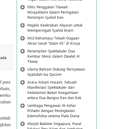
Film/ Penggalan Tilawah
Moqaddami dalam Peringatan
Pemimpin Syahid Iran
Majelis Keakraban Alquran untuk
Memperingati Syahid Imam
MUI Indramayu Telaah Dugaan
Aliran Sesat "Islam 4S" di Kroya
Penampilan Spektakuler Dua
Kembar Mesir dalam Dawlat Al
pada
Tilawa
Ulama Bahrain Dukung Pernyataan
Ayatullah Isa Qassim
Acara Arbain Husaini: Sebuah
f para
Manifestasi Spektakuler dari
bain,
Kedalaman Ikatan Keagamaan
mereka
antara Dua Bangsa Iran dan Irak
kraban
Lembaga Pengawas Al-Azhar
Prihatin dengan Peningkatan
Islamofobia selama Piala Dunia
jumlah
Masjid Ba`alwie Singapura; Pusat
gkitan
Edukasi Ilmu Islam dan Jembatan