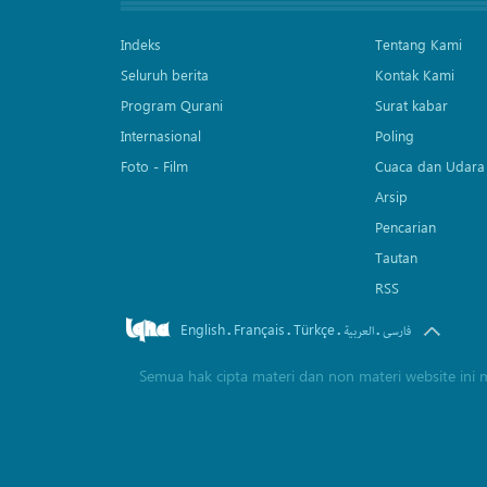
Indeks
Tentang Kami
Seluruh berita
Kontak Kami
Program Qurani
Surat kabar
Internasional
Poling
Foto - Film
Cuaca dan Udara
Arsip
Pencarian
Tautan
RSS
English
Français
Türkçe
.
.
.
.
فارسی
العربیة
Semua hak cipta materi dan non materi website ini 