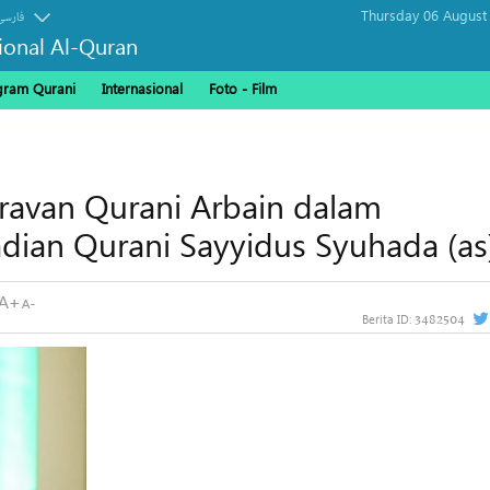
Thursday 06 August
فارسی
sional Al-Quran
gram Qurani
Internasional
Foto - Film
ravan Qurani Arbain dalam
ian Qurani Sayyidus Syuhada (as
3482504
Berita ID: