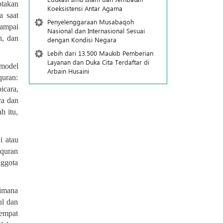
ptakan
Koeksistensi Antar Agama
a saat
Penyelenggaraan Musabaqoh
sampai
Nasional dan Internasional Sesuai
n, dan
dengan Kondisi Negara
Lebih dari 13.500 Maukib Pemberian
Layanan dan Duka Cita Terdaftar di
 model
Arbain Husaini
quran:
icara,
ya dan
h itu,
i atau
lquran
nggota
aimana
ul dan
tempat