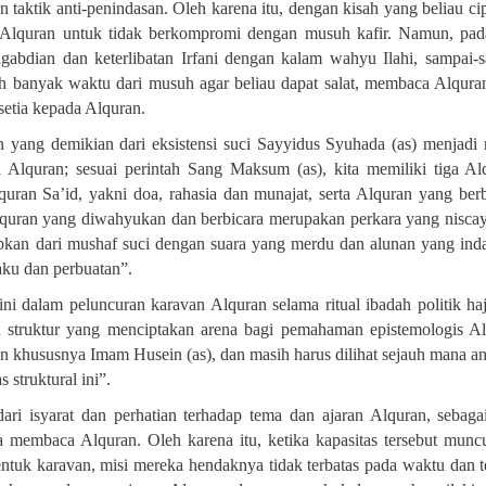
 taktik anti-penindasan. Oleh karena itu, dengan kisah yang beliau ci
n Alquran untuk tidak berkompromi dengan musuh kafir. Namun, pad
abdian dan keterlibatan Irfani dengan kalam wahyu Ilahi, sampai-
h banyak waktu dari musuh agar beliau dapat salat, membaca Alqura
 setia kepada Alquran
.
n yang demikian dari eksistensi suci Sayyidus Syuhada (as) menjadi
li Alquran; sesuai perintah Sang Maksum (as), kita memiliki tiga Al
ran Sa’id, yakni doa, rahasia dan munajat, serta Alquran yang berb
Alquran yang diwahyukan dan berbicara merupakan perkara yang nisca
apkan dari mushaf suci dengan suara yang merdu dan alunan yang inda
aku dan perbuatan”
.
ini dalam peluncuran karavan Alquran selama ritual ibadah politik haj
n struktur yang menciptakan arena bagi pemahaman epistemologis A
dan khususnya Imam Husein (as), dan masih harus dilihat sejauh mana a
 struktural ini”.
ari isyarat dan perhatian terhadap tema dan ajaran Alquran, sebag
a membaca Alquran. Oleh karena itu, ketika kapasitas tersebut munc
uk karavan, misi mereka hendaknya tidak terbatas pada waktu dan 