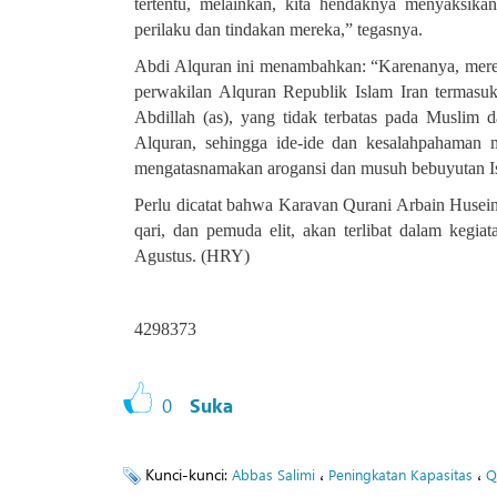
tertentu, melainkan, kita hendaknya menyaksik
perilaku dan tindakan mereka,” tegasnya.
Abdi Alquran ini menambahkan: “Karenanya, merek
perwakilan Alquran Republik Islam Iran termas
Abdillah (as), yang tidak terbatas pada Muslim 
Alquran, sehingga ide-ide dan kesalahpahaman 
mengatasnamakan arogansi dan musuh bebuyutan Is
Perlu dicatat bahwa Karavan Qurani Arbain Huseini
qari, dan pemuda elit, akan terlibat dalam kegi
Agustus. (HRY)
4298373
0
Suka
Kunci-kunci:
،
،
Abbas Salimi
Peningkatan Kapasitas
Q