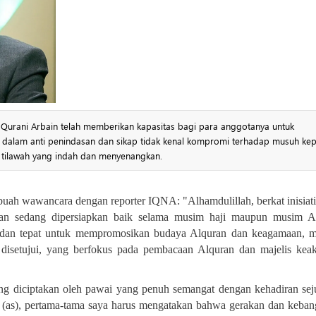
Qurani Arbain telah memberikan kapasitas bagi para anggotanya untuk
 dalam anti penindasan dan sikap tidak kenal kompromi terhadap musuh ke
ai tilawah yang indah dan menyenangkan.
uah wawancara dengan reporter IQNA: "Alhamdulillah, berkat inisiati
ran sedang dipersiapkan baik selama musim haji maupun musim Ar
f dan tepat untuk mempromosikan budaya Alquran dan keagamaan, 
disetujui, yang berfokus pada pembacaan Alquran dan majelis kea
ang diciptakan oleh pawai yang penuh semangat dengan kehadiran se
n (as), pertama-tama saya harus mengatakan bahwa gerakan dan keban