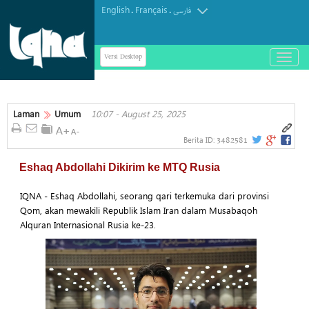
English
Français
.
.
فارسی
Versi Desktop
باز
و
بسته
کردن
منو
Laman
Umum
10:07 - August 25, 2025
3482581
Berita ID:
Eshaq Abdollahi Dikirim ke MTQ Rusia
IQNA - Eshaq Abdollahi, seorang qari terkemuka dari provinsi
Qom, akan mewakili Republik Islam Iran dalam Musabaqoh
Alquran Internasional Rusia ke-23.