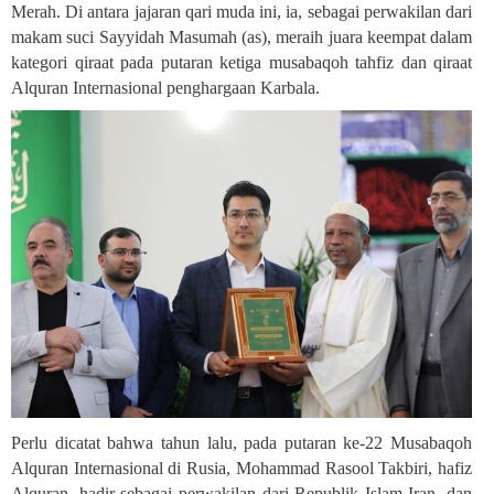
Merah. Di antara jajaran qari muda ini, ia, sebagai perwakilan dari
makam suci Sayyidah Masumah (as), meraih juara keempat dalam
kategori qiraat pada putaran ketiga musabaqoh tahfiz dan qiraat
Alquran Internasional penghargaan Karbala.
Perlu dicatat bahwa tahun lalu, pada putaran ke-22 Musabaqoh
Alquran Internasional di Rusia, Mohammad Rasool Takbiri, hafiz
Alquran, hadir sebagai perwakilan dari Republik Islam Iran, dan