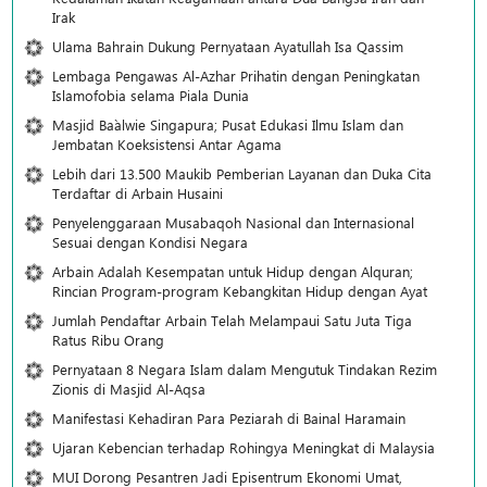
Irak
Ulama Bahrain Dukung Pernyataan Ayatullah Isa Qassim
Lembaga Pengawas Al-Azhar Prihatin dengan Peningkatan
Islamofobia selama Piala Dunia
Masjid Ba`alwie Singapura; Pusat Edukasi Ilmu Islam dan
Jembatan Koeksistensi Antar Agama
Lebih dari 13.500 Maukib Pemberian Layanan dan Duka Cita
Terdaftar di Arbain Husaini
Penyelenggaraan Musabaqoh Nasional dan Internasional
Sesuai dengan Kondisi Negara
Arbain Adalah Kesempatan untuk Hidup dengan Alquran;
Rincian Program-program Kebangkitan Hidup dengan Ayat
Jumlah Pendaftar Arbain Telah Melampaui Satu Juta Tiga
Ratus Ribu Orang
Pernyataan 8 Negara Islam dalam Mengutuk Tindakan Rezim
Zionis di Masjid Al-Aqsa
Manifestasi Kehadiran Para Peziarah di Bainal Haramain
Ujaran Kebencian terhadap Rohingya Meningkat di Malaysia
MUI Dorong Pesantren Jadi Episentrum Ekonomi Umat,