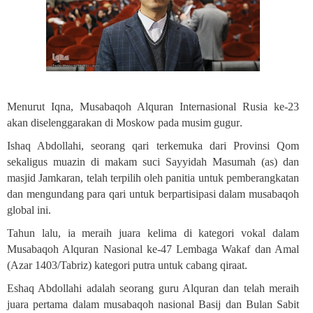
Menurut Iqna, Musabaqoh Alquran Internasional Rusia ke-23
akan diselenggarakan di Moskow pada musim gugur
.
Ishaq Abdollahi, seorang qari terkemuka dari Provinsi Qom
sekaligus muazin di makam suci Sayyidah Masumah (as) dan
masjid Jamkaran, telah terpilih oleh panitia untuk pemberangkatan
dan mengundang para qari untuk berpartisipasi dalam musabaqoh
global ini
.
Tahun lalu, ia meraih juara kelima di kategori vokal dalam
Musabaqoh Alquran Nasional ke-47 Lembaga Wakaf dan Amal
(Azar 1403/Tabriz) kategori putra untuk cabang qiraat
.
Eshaq Abdollahi adalah seorang guru Alquran dan telah meraih
juara pertama dalam musabaqoh nasional Basij dan Bulan Sabit