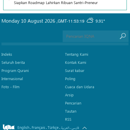
Siapkan Roadmap Lahirkan Ribuan Santri-Preneur
Monday 10 August 2026
,
GMT-11:53:19
9.91°
Indeks
Tentang Kami
Seluruh berita
Kontak Kami
Program Qurani
Surat kabar
Internasional
Poling
Foto - Film
Cuaca dan Udara
Arsip
Pencarian
Tautan
RSS
English
Français
Türkçe
.
.
.
.
فارسی
العربیة