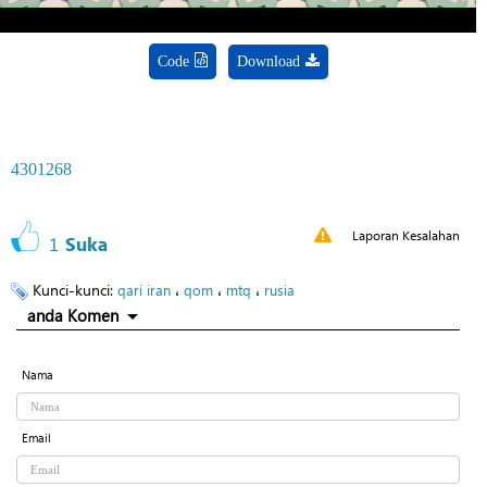
Code
Download
4301268
Laporan Kesalahan
1
Suka
Kunci-kunci:
،
،
،
qari iran
qom
mtq
rusia
anda Komen
Nama
Email