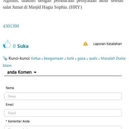
Agustus, diakhiri dengan pembacaan pernyataan akhir setelah
salat Jumat di Masjid Hagia Sophia. (HRY)
4301390
Laporan Kesalahan
0
Suka
Kunci-kunci:
،
،
،
،
،
Ketua
keagamaan
turki
gaza
quds
Masalah Dunia
Islam
anda Komen
Nama
Email
* Komentar Anda