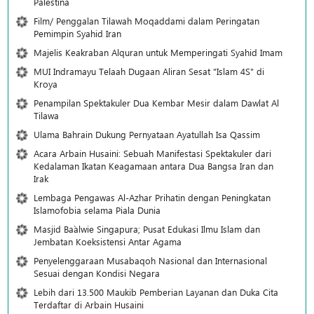
Palestina
Film/ Penggalan Tilawah Moqaddami dalam Peringatan
Pemimpin Syahid Iran
Majelis Keakraban Alquran untuk Memperingati Syahid Imam
MUI Indramayu Telaah Dugaan Aliran Sesat "Islam 4S" di
Kroya
Penampilan Spektakuler Dua Kembar Mesir dalam Dawlat Al
Tilawa
Ulama Bahrain Dukung Pernyataan Ayatullah Isa Qassim
Acara Arbain Husaini: Sebuah Manifestasi Spektakuler dari
Kedalaman Ikatan Keagamaan antara Dua Bangsa Iran dan
Irak
Lembaga Pengawas Al-Azhar Prihatin dengan Peningkatan
Islamofobia selama Piala Dunia
Masjid Ba`alwie Singapura; Pusat Edukasi Ilmu Islam dan
Jembatan Koeksistensi Antar Agama
Penyelenggaraan Musabaqoh Nasional dan Internasional
Sesuai dengan Kondisi Negara
Lebih dari 13.500 Maukib Pemberian Layanan dan Duka Cita
Terdaftar di Arbain Husaini