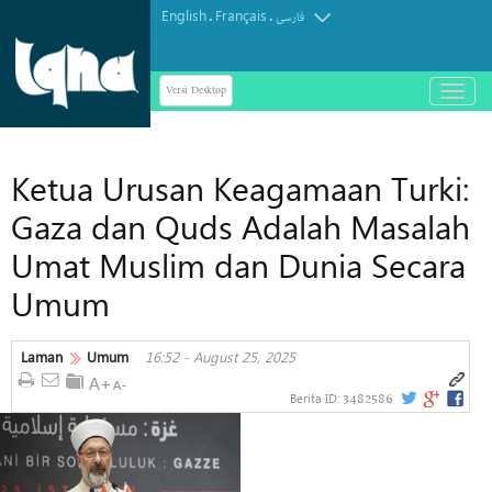
English
Français
.
.
فارسی
Versi Desktop
باز
و
بسته
کردن
Ketua Urusan Keagamaan Turki:
منو
Gaza dan Quds Adalah Masalah
Umat Muslim dan Dunia Secara
Umum
Laman
Umum
16:52 - August 25, 2025
3482586
Berita ID: