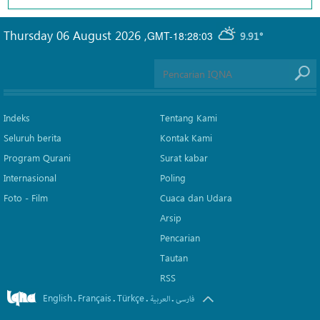
Thursday 06 August 2026
,
GMT-18:28:03
9.91°
Indeks
Tentang Kami
Seluruh berita
Kontak Kami
Program Qurani
Surat kabar
Internasional
Poling
Foto - Film
Cuaca dan Udara
Arsip
Pencarian
Tautan
RSS
English
Français
Türkçe
.
.
.
.
فارسی
العربیة