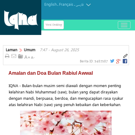
English
Français
.
.
فارسی
Versi Desktop
باز
و
بسته
کردن
منو
Laman
Umum
7:47 - August 26, 2025
3482587
Berita ID:
Amalan dan Doa Bulan Rabiul Awwal
IQNA - Bulan-bulan musim semi diawali dengan momen penting
kelahiran Nabi Muhammad (saw); bulan yang dapat dirayakan
dengan mandi, berpuasa, berdoa, dan mengucapkan rasa syukur
atas kelahiran Nabi (saw) yang penuh kebaikan dan keberkahan.