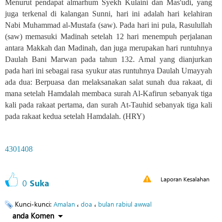
Menurut pendapat almarhum Syekh Kula
i
ni dan Mas'udi, yang
juga terkenal di kalangan Sunni, hari ini adalah hari kelahiran
Nabi Muhammad
al-
Mustafa (saw). Pada hari ini pula, Rasulullah
(saw) memasuki Madinah setelah 12 hari menempuh perjalanan
antara M
ak
kah dan Madinah, dan juga merupakan hari runtuhnya
Daulah Bani Marwan pada tahun 132. Amal yang dianjurkan
pada hari ini sebagai rasa syukur atas runtuhnya Daulah Umayyah
ada dua: Berpuasa dan melaksanakan salat sunah dua rakaat, di
mana
setelah Hamdalah membaca surah Al-
Kafirun
sebanyak
tiga
kali pada rakaat pertama
,
dan
s
urah
At-
Tauhid
sebanyak
tiga kali
pada rakaat kedua setelah
Hamdalah. (HRY)
4301408
Laporan Kesalahan
0
Suka
Kunci-kunci:
،
،
Amalan
doa
bulan rabiul awwal
anda Komen