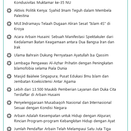
Kondusivitas Muktamar ke-35 NU
Aktivis Politik Kenya: Syahid Imam Teguh dalam Membela
Palestina
MUI Indramayu Telaah Dugaan Aliran Sesat "Islam 4S" di
Kroya
Acara Arbain Husaini: Sebuah Manifestasi Spektakuler dari
Kedalaman Ikatan Keagamaan antara Dua Bangsa Iran dan
Irak
Ulama Bahrain Dukung Pernyataan Ayatullah Isa Qassim
Lembaga Pengawas Al-Azhar Prihatin dengan Peningkatan
Islamofobia selama Piala Dunia
Masjid Ba`alwie Singapura; Pusat Edukasi Ilmu Islam dan
Jembatan Koeksistensi Antar Agama
Lebih dari 13.500 Maukib Pemberian Layanan dan Duka Cita
Terdaftar di Arbain Husaini
Penyelenggaraan Musabaqoh Nasional dan Internasional
Sesuai dengan Kondisi Negara
Arbain Adalah Kesempatan untuk Hidup dengan Alquran;
Rincian Program-program Kebangkitan Hidup dengan Ayat
Jumlah Pendaftar Arbain Telah Melampaui Satu Juta Tiga