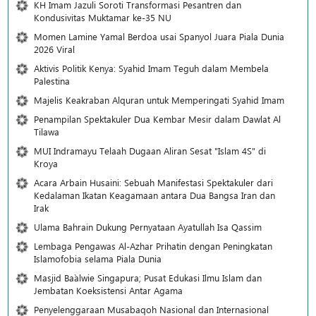
KH Imam Jazuli Soroti Transformasi Pesantren dan
Kondusivitas Muktamar ke-35 NU
Momen Lamine Yamal Berdoa usai Spanyol Juara Piala Dunia
2026 Viral
Aktivis Politik Kenya: Syahid Imam Teguh dalam Membela
Palestina
Majelis Keakraban Alquran untuk Memperingati Syahid Imam
Penampilan Spektakuler Dua Kembar Mesir dalam Dawlat Al
Tilawa
MUI Indramayu Telaah Dugaan Aliran Sesat "Islam 4S" di
Kroya
Acara Arbain Husaini: Sebuah Manifestasi Spektakuler dari
Kedalaman Ikatan Keagamaan antara Dua Bangsa Iran dan
Irak
Ulama Bahrain Dukung Pernyataan Ayatullah Isa Qassim
Lembaga Pengawas Al-Azhar Prihatin dengan Peningkatan
Islamofobia selama Piala Dunia
Masjid Ba`alwie Singapura; Pusat Edukasi Ilmu Islam dan
Jembatan Koeksistensi Antar Agama
Penyelenggaraan Musabaqoh Nasional dan Internasional