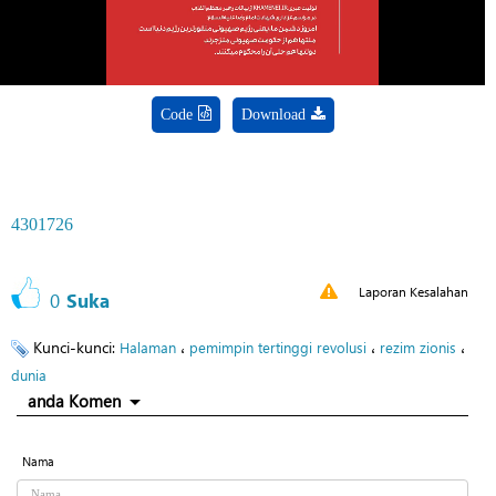
Code
Download
4301726
Laporan Kesalahan
0
Suka
Kunci-kunci:
،
،
،
Halaman
pemimpin tertinggi revolusi
rezim zionis
dunia
anda Komen
Nama