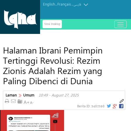
English
Français
.
.
فارسی
Versi Desktop
باز
و
بسته
کردن
Halaman Ibrani Pemimpin
منو
Tertinggi Revolusi: Rezim
Zionis Adalah Rezim yang
Paling Dibenci di Dunia
Laman
Umum
10:49 - August 27, 2025
3482598
Berita ID: