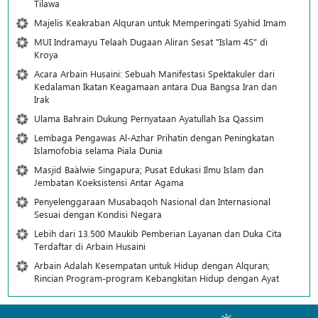
Tilawa
Majelis Keakraban Alquran untuk Memperingati Syahid Imam
MUI Indramayu Telaah Dugaan Aliran Sesat "Islam 4S" di
Kroya
Acara Arbain Husaini: Sebuah Manifestasi Spektakuler dari
Kedalaman Ikatan Keagamaan antara Dua Bangsa Iran dan
Irak
Ulama Bahrain Dukung Pernyataan Ayatullah Isa Qassim
Lembaga Pengawas Al-Azhar Prihatin dengan Peningkatan
Islamofobia selama Piala Dunia
Masjid Ba`alwie Singapura; Pusat Edukasi Ilmu Islam dan
Jembatan Koeksistensi Antar Agama
Penyelenggaraan Musabaqoh Nasional dan Internasional
Sesuai dengan Kondisi Negara
Lebih dari 13.500 Maukib Pemberian Layanan dan Duka Cita
Terdaftar di Arbain Husaini
Arbain Adalah Kesempatan untuk Hidup dengan Alquran;
Rincian Program-program Kebangkitan Hidup dengan Ayat