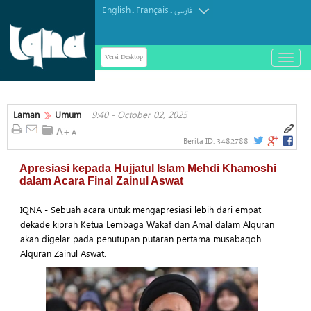
English
Français
.
.
فارسی
Versi Desktop
باز
و
بسته
کردن
منو
Laman
Umum
9:40 - October 02, 2025
3482788
Berita ID:
Apresiasi kepada Hujjatul Islam Mehdi Khamoshi
dalam Acara Final Zainul Aswat
IQNA - Sebuah acara untuk mengapresiasi lebih dari empat
dekade kiprah Ketua Lembaga Wakaf dan Amal dalam Alquran
akan digelar pada penutupan putaran pertama musabaqoh
Alquran Zainul Aswat.