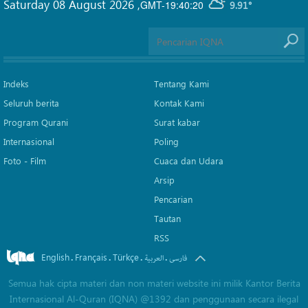
Saturday 08 August 2026
,
GMT-19:40:20
9.91°
Indeks
Tentang Kami
Seluruh berita
Kontak Kami
Program Qurani
Surat kabar
Internasional
Poling
Foto - Film
Cuaca dan Udara
Arsip
Pencarian
Tautan
RSS
English
Français
Türkçe
.
.
.
.
فارسی
العربیة
Semua hak cipta materi dan non materi website ini milik Kantor Berita
Internasional Al-Quran (IQNA) @1392 dan penggunaan secara ilegal