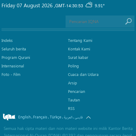
Friday 07 August 2026
,
GMT-14:30:53
9.91°
Indeks
Tentang Kami
Seluruh berita
Kontak Kami
Program Qurani
Surat kabar
Internasional
Poling
Foto - Film
Cuaca dan Udara
Arsip
Pencarian
Tautan
RSS
English
Français
Türkçe
.
.
.
.
فارسی
العربیة
Semua hak cipta materi dan non materi website ini milik Kantor Berita
Internasional Al-Quran (IQNA) @1392 dan penggunaan secara ilegal