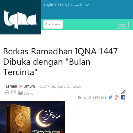
English
Français
.
.
فارسی
Versi Desktop
باز
و
بسته
کردن
Berkas Ramadhan IQNA 1447
منو
Dibuka dengan "Bulan
Tercinta"
Laman
Umum
6:38 - February 21, 2026
3483404
Berita ID: