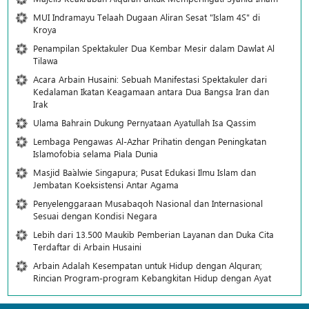
MUI Indramayu Telaah Dugaan Aliran Sesat "Islam 4S" di
Kroya
Penampilan Spektakuler Dua Kembar Mesir dalam Dawlat Al
Tilawa
Acara Arbain Husaini: Sebuah Manifestasi Spektakuler dari
Kedalaman Ikatan Keagamaan antara Dua Bangsa Iran dan
Irak
Ulama Bahrain Dukung Pernyataan Ayatullah Isa Qassim
Lembaga Pengawas Al-Azhar Prihatin dengan Peningkatan
Islamofobia selama Piala Dunia
Masjid Ba`alwie Singapura; Pusat Edukasi Ilmu Islam dan
Jembatan Koeksistensi Antar Agama
Penyelenggaraan Musabaqoh Nasional dan Internasional
Sesuai dengan Kondisi Negara
Lebih dari 13.500 Maukib Pemberian Layanan dan Duka Cita
Terdaftar di Arbain Husaini
Arbain Adalah Kesempatan untuk Hidup dengan Alquran;
Rincian Program-program Kebangkitan Hidup dengan Ayat