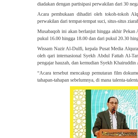
diadakan dengan partisipasi perwakilan dari 30 neg
Acara pembukaan dihadiri oleh tokoh-tokoh Alq
perwakilan dari tempat-tempat suci, situs-situs zia
Musabaqoh ini akan berlanjut hingga akhir Pekan A
pukul 16.00 hingga 18.00 dan dari pukul 20.30 hin
Wissam Nazir Al-Dulfi, kepala Pusat Media Alqu
oleh qari internasional Syekh Abdul Fattah Al-Tar
pengajar hauzah, dan kemudian Syekh Khairuddin 
“Acara tersebut mencakup pemutaran film dokume
tahapan-tahapan sebelumnya, di mana talenta-talent