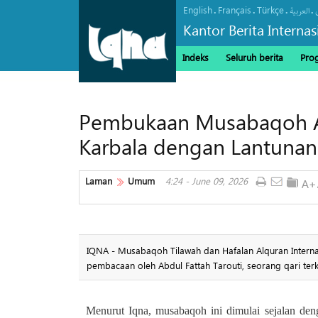
English
Français
Türkçe
.
.
.
.
العربیة
Kantor Berita Interna
Indeks
Seluruh berita
Pro
Pembukaan Musabaqoh Al
Karbala dengan Lantunan
Laman
Umum
4:24 - June 09, 2026
IQNA - Musabaqoh Tilawah dan Hafalan Alquran Internas
pembacaan oleh Abdul Fattah Tarouti, seorang qari ter
Menurut Iqna, musabaqoh ini dimulai sejalan de