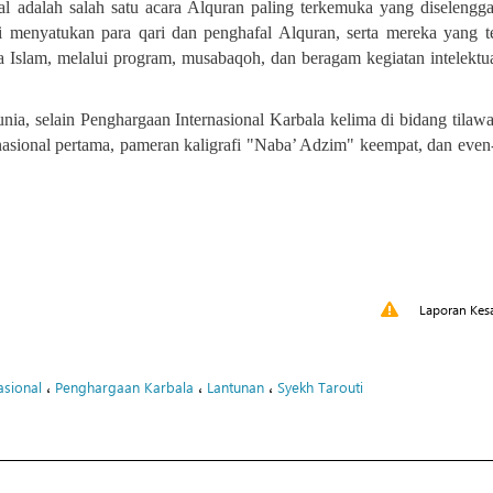
al adalah salah satu acara Alquran paling terkemuka yang diselengg
 menyatukan para qari dan penghafal Alquran, serta mereka yang te
a Islam, melalui program, musabaqoh, dan beragam kegiatan intelektu
nia, selain Penghargaan Internasional Karbala kelima di bidang tilaw
nasional pertama, pameran kaligrafi "Naba’ Adzim" keempat, dan even
Laporan Kes
،
،
،
sional
Penghargaan Karbala
Lantunan
Syekh Tarouti