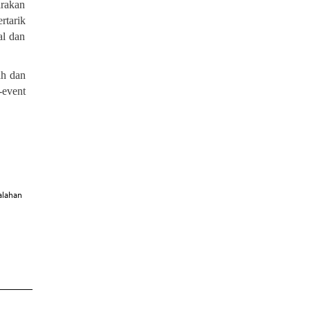
arakan
rtarik
al dan
ah dan
-event
alahan