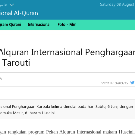
Saturday 08 August
فارسی
sional Al-Quran
gram Qurani
Internasional
Foto - Film
quran Internasional Penghargaa
 Tarouti
3483715
Berita ID:
ional Penghargaan Karbala kelima dimulai pada hari Sabtu, 6 Juni, dengan
kemuka Mesir, di haram Huseini.
ngan rangkaian program Pekan Alquran Internasional makam Huseini