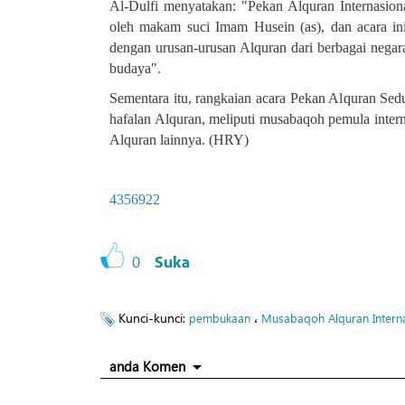
Al-Dulfi menyatakan: "Pekan Alquran Internasion
oleh makam suci Imam Husein (as), dan acara ini
dengan urusan-urusan Alquran dari berbagai negar
budaya
."
Sementara itu, rangkaian acara Pekan Alquran Sedu
hafalan Alquran, meliputi musabaqoh pemula inter
Alquran lainnya. (HRY)
4356922
0
Suka
Kunci-kunci:
،
pembukaan
Musabaqoh Alquran Interna
anda Komen