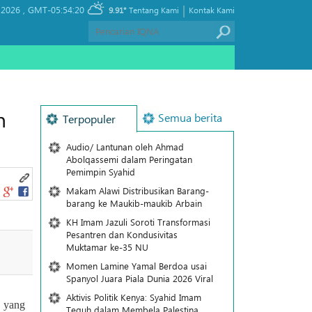
|
 2026 ,
GMT-05:54:20
9.91°
Tentang Kami
Kontak Kami
n
Semua berita
Terpopuler
Audio/ Lantunan oleh Ahmad
Abolqassemi dalam Peringatan
Pemimpin Syahid
Makam Alawi Distribusikan Barang-
barang ke Maukib-maukib Arbain
KH Imam Jazuli Soroti Transformasi
Pesantren dan Kondusivitas
Muktamar ke-35 NU
Momen Lamine Yamal Berdoa usai
Spanyol Juara Piala Dunia 2026 Viral
Aktivis Politik Kenya: Syahid Imam
, yang
Teguh dalam Membela Palestina