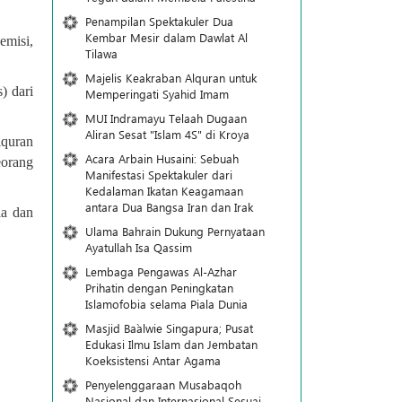
Penampilan Spektakuler Dua
Kembar Mesir dalam Dawlat Al
emisi,
Tilawa
Majelis Keakraban Alquran untuk
) dari
Memperingati Syahid Imam
MUI Indramayu Telaah Dugaan
Aliran Sesat "Islam 4S" di Kroya
lquran
Acara Arbain Husaini: Sebuah
eorang
Manifestasi Spektakuler dari
Kedalaman Ikatan Keagamaan
antara Dua Bangsa Iran dan Irak
la dan
Ulama Bahrain Dukung Pernyataan
Ayatullah Isa Qassim
Lembaga Pengawas Al-Azhar
Prihatin dengan Peningkatan
Islamofobia selama Piala Dunia
Masjid Ba`alwie Singapura; Pusat
Edukasi Ilmu Islam dan Jembatan
Koeksistensi Antar Agama
Penyelenggaraan Musabaqoh
Nasional dan Internasional Sesuai