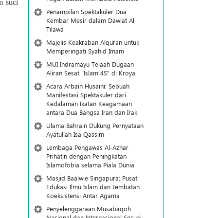
m suci
Penampilan Spektakuler Dua
Kembar Mesir dalam Dawlat Al
Tilawa
Majelis Keakraban Alquran untuk
Memperingati Syahid Imam
MUI Indramayu Telaah Dugaan
Aliran Sesat "Islam 4S" di Kroya
Acara Arbain Husaini: Sebuah
Manifestasi Spektakuler dari
Kedalaman Ikatan Keagamaan
antara Dua Bangsa Iran dan Irak
Ulama Bahrain Dukung Pernyataan
Ayatullah Isa Qassim
Lembaga Pengawas Al-Azhar
Prihatin dengan Peningkatan
Islamofobia selama Piala Dunia
Masjid Ba`alwie Singapura; Pusat
Edukasi Ilmu Islam dan Jembatan
Koeksistensi Antar Agama
Penyelenggaraan Musabaqoh
Nasional dan Internasional Sesuai