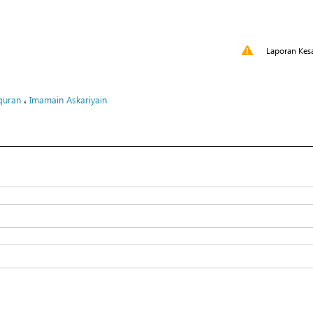
Laporan Kes
،
quran
Imamain Askariyain