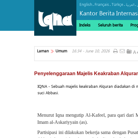
English
Français
Türkçe
.
.
.
.
العربیة
Kantor Berita Interna
Indeks
Seluruh berita
Pro
Laman
Umum
16:34 - June 10, 2026
Penyelenggaraan Majelis Keakraban Alquran
IQNA - Sebuah majelis keakraban Alquran diadakan di m
suci Abbasi.
Menurut Iqna mengutip Al-Kafeel, para qari dari
Imam al-Askariyyain (as).
Partisipasi ini dilakukan bekerja sama dengan Pus