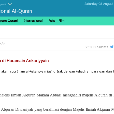
Saturday 08 August
فارسی
sional Al-Quran
gram Qurani
Internasional
Foto - Film
3483722
Berita ID:
 di Haramain Askariyyain
akam suci Imam al-Askariyyain (as) di Irak dengan kehadiran para qari dari
 Majelis Ilmiah Alquran Makam Abbasi menghadiri majelis Alquran di
at Alquran Diwaniyah yang berafiliasi dengan Majelis Ilmiah Alquran