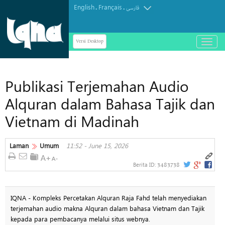
English
Français
.
.
فارسی
Versi Desktop
باز
و
بسته
کردن
Publikasi Terjemahan Audio
منو
Alquran dalam Bahasa Tajik dan
Vietnam di Madinah
Laman
Umum
11:52 - June 15, 2026
3483738
Berita ID:
IQNA - Kompleks Percetakan Alquran Raja Fahd telah menyediakan
terjemahan audio makna Alquran dalam bahasa Vietnam dan Tajik
kepada para pembacanya melalui situs webnya.