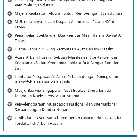
Pemimpin Syahid Iran
Majelis Keakraban Alquran untuk Memperingati Syahid Imam
MUI Indramayu Telaah Dugaan Aliran Sesat "Islam 4S" di
Kroya
Penampilan Spektakuler Dua Kembar Mesir dalam Dawlat Al
Tilawa
Ulama Bahrain Dukung Pernyataan Ayatullah Isa Qassim
Acara Arbain Husaini: Sebuah Manifestasi Spektakuler dari
Kedalaman Ikatan Keagamaan antara Dua Bangsa Iran dan
Irak
Lembaga Pengawas Al-Azhar Prihatin dengan Peningkatan
Islamofobia selama Piala Dunia
Masjid Ba`alwie Singapura; Pusat Edukasi Ilmu Islam dan
Jembatan Koeksistensi Antar Agama
Penyelenggaraan Musabaqoh Nasional dan Internasional
Sesuai dengan Kondisi Negara
Lebih dari 13.500 Maukib Pemberian Layanan dan Duka Cita
Terdaftar di Arbain Husaini