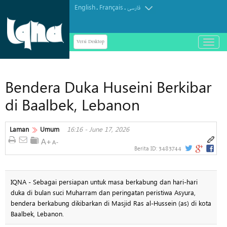
English
Français
.
.
فارسی
Versi Desktop
باز
و
بسته
کردن
Bendera Duka Huseini Berkibar
منو
di Baalbek, Lebanon
Laman
Umum
16:16 - June 17, 2026
3483744
Berita ID:
IQNA - Sebagai persiapan untuk masa berkabung dan hari-hari
duka di bulan suci Muharram dan peringatan peristiwa Asyura,
bendera berkabung dikibarkan di Masjid Ras al-Hussein (as) di kota
Baalbek, Lebanon.