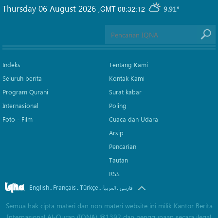
Thursday 06 August 2026
,
GMT-08:32:12
9.91°
Indeks
Tentang Kami
Seluruh berita
Kontak Kami
Program Qurani
Surat kabar
Internasional
Poling
Foto - Film
Cuaca dan Udara
Arsip
Pencarian
Tautan
RSS
English
Français
Türkçe
.
.
.
.
فارسی
العربیة
Semua hak cipta materi dan non materi website ini milik Kantor Berita
Internasional Al-Quran (IQNA) @1392 dan penggunaan secara ilegal