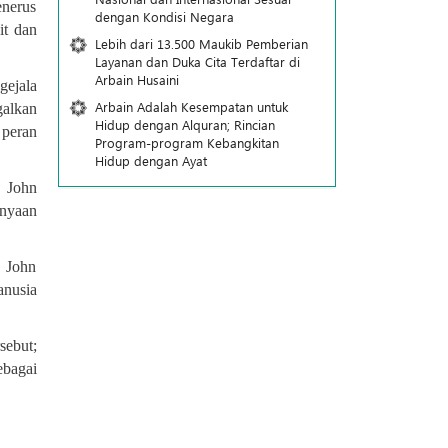
enerus
dengan Kondisi Negara
it dan
Lebih dari 13.500 Maukib Pemberian
Layanan dan Duka Cita Terdaftar di
Arbain Husaini
gejala
Arbain Adalah Kesempatan untuk
galkan
Hidup dengan Alquran; Rincian
peran
Program-program Kebangkitan
Hidup dengan Ayat
, John
anyaan
. John
anusia
sebut;
ebagai