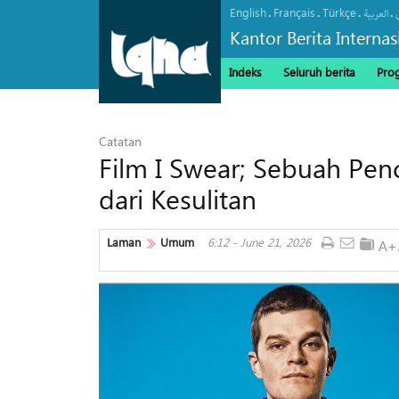
English
Français
Türkçe
.
.
.
.
العربیة
Kantor Berita Interna
Indeks
Seluruh berita
Pro
Catatan
Film I Swear; Sebuah Pe
dari Kesulitan
Laman
Umum
6:12 - June 21, 2026