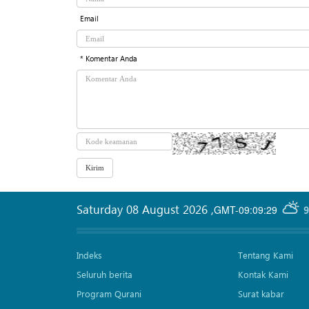
Email
* Komentar Anda
Saturday 08 August 2026
,
GMT-09:09:29
9
Indeks
Tentang Kami
Seluruh berita
Kontak Kami
Program Qurani
Surat kabar