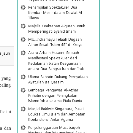
Penampilan Spektakuler Dua
Kembar Mesir dalam Dawlat Al
Tilawa
Majelis Keakraban Alquran untuk
Memperingati Syahid Imam
MUI Indramayu Telaah Dugaan
Aliran Sesat "Islam 4S" di Kroya
Acara Arbain Husaini: Sebuah
a jauh
Manifestasi Spektakuler dari
Kedalaman Ikatan Keagamaan
antara Dua Bangsa Iran dan Irak
Ulama Bahrain Dukung Pernyataan
a yang
Ayatullah Isa Qassim
paling
Lembaga Pengawas Al-Azhar
Prihatin dengan Peningkatan
Islamofobia selama Piala Dunia
Masjid Ba`alwie Singapura; Pusat
ic ini
Edukasi Ilmu Islam dan Jembatan
Koeksistensi Antar Agama
Penyelenggaraan Musabaqoh
ta dan
Nasional dan Internasional Sesuai