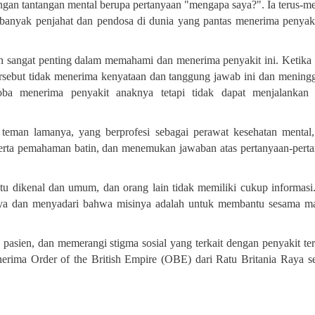
ngan tantangan mental berupa pertanyaan "mengapa saya?". Ia terus-m
banyak penjahat dan pendosa di dunia yang pantas menerima penyak
n sangat penting dalam memahami dan menerima penyakit ini. Ketika 
tersebut tidak menerima kenyataan dan tanggung jawab ini dan mening
oba menerima penyakit anaknya tetapi tidak dapat menjalankan 
teman lamanya, yang berprofesi sebagai perawat kesehatan mental
erta pemahaman batin, dan menemukan jawaban atas pertanyaan-pert
itu dikenal dan umum, dan orang lain tidak memiliki cukup informasi
nnya dan menyadari bahwa misinya adalah untuk membantu sesama m
 pasien, dan memerangi stigma sosial yang terkait dengan penyakit ter
erima Order of the British Empire (OBE) dari Ratu Britania Raya s