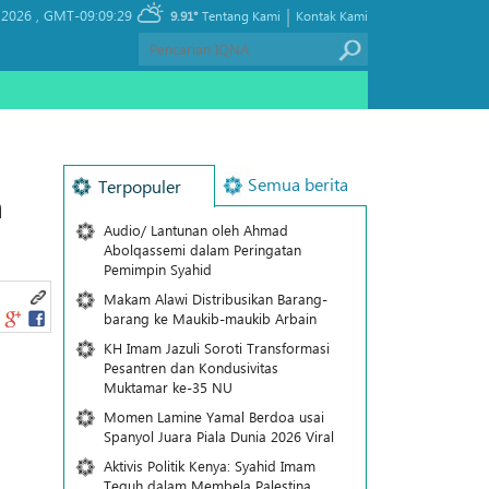
|
 2026 ,
GMT-09:09:29
9.91°
Tentang Kami
Kontak Kami
Semua berita
Terpopuler
n
Audio/ Lantunan oleh Ahmad
Abolqassemi dalam Peringatan
Pemimpin Syahid
Makam Alawi Distribusikan Barang-
barang ke Maukib-maukib Arbain
KH Imam Jazuli Soroti Transformasi
Pesantren dan Kondusivitas
Muktamar ke-35 NU
Momen Lamine Yamal Berdoa usai
Spanyol Juara Piala Dunia 2026 Viral
Aktivis Politik Kenya: Syahid Imam
Teguh dalam Membela Palestina