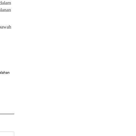
 dalam
alanan
 bawah
alahan