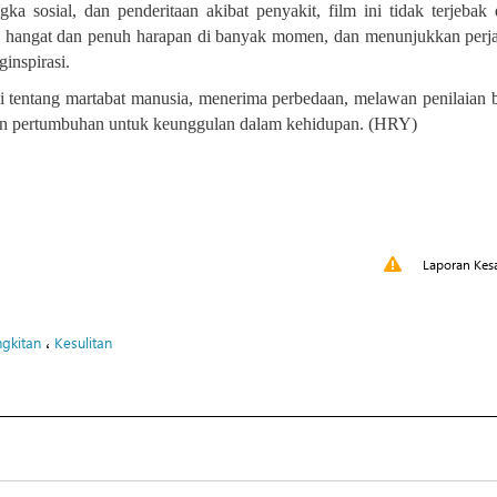
ka sosial, dan penderitaan akibat penyakit, film ini tidak terjebak
ini hangat dan penuh harapan di banyak momen, dan menunjukkan perj
inspirasi
.
m ini tentang martabat manusia, menerima perbedaan, melawan penilaian
 dan pertumbuhan untuk keunggulan dalam kehidupan. (HRY)
Laporan Kes
،
gkitan
Kesulitan