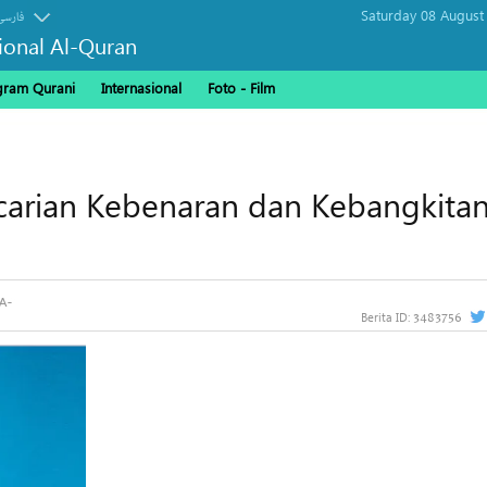
Saturday 08 August
فارسی
sional Al-Quran
gram Qurani
Internasional
Foto - Film
ncarian Kebenaran dan Kebangkita
3483756
Berita ID: