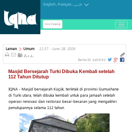
English
Français
.
.
فارسی
Versi Desktop
باز
و
بسته
کردن
منو
Laman
Umum
11:57 - June 28, 2026
3483783
Berita ID:
Masjid Bersejarah Turki Dibuka Kembali setelah
112 Tahun Ditutup
IQNA - Masjid bersejarah Küçük, terletak di provinsi Gumushane
di Turki utara, telah dibuka kembali untuk para jamaah setelah
operasi renovasi dan restorasi besar-besaran yang mengakhiri
penutupannya selama 112 tahun.