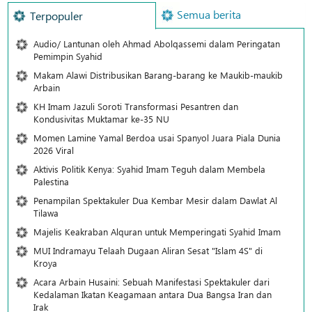
Semua berita
Terpopuler
Audio/ Lantunan oleh Ahmad Abolqassemi dalam Peringatan
Pemimpin Syahid
Makam Alawi Distribusikan Barang-barang ke Maukib-maukib
Arbain
KH Imam Jazuli Soroti Transformasi Pesantren dan
Kondusivitas Muktamar ke-35 NU
Momen Lamine Yamal Berdoa usai Spanyol Juara Piala Dunia
2026 Viral
Aktivis Politik Kenya: Syahid Imam Teguh dalam Membela
Palestina
Penampilan Spektakuler Dua Kembar Mesir dalam Dawlat Al
Tilawa
Majelis Keakraban Alquran untuk Memperingati Syahid Imam
MUI Indramayu Telaah Dugaan Aliran Sesat "Islam 4S" di
Kroya
Acara Arbain Husaini: Sebuah Manifestasi Spektakuler dari
Kedalaman Ikatan Keagamaan antara Dua Bangsa Iran dan
Irak