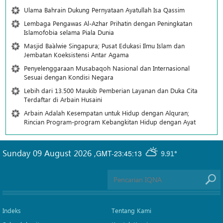
Ulama Bahrain Dukung Pernyataan Ayatullah Isa Qassim
Lembaga Pengawas Al-Azhar Prihatin dengan Peningkatan
Islamofobia selama Piala Dunia
Masjid Ba`alwie Singapura; Pusat Edukasi Ilmu Islam dan
Jembatan Koeksistensi Antar Agama
Penyelenggaraan Musabaqoh Nasional dan Internasional
Sesuai dengan Kondisi Negara
Lebih dari 13.500 Maukib Pemberian Layanan dan Duka Cita
Terdaftar di Arbain Husaini
Arbain Adalah Kesempatan untuk Hidup dengan Alquran;
Rincian Program-program Kebangkitan Hidup dengan Ayat
Sunday 09 August 2026
,
GMT-23:45:13
9.91°
Indeks
Tentang Kami