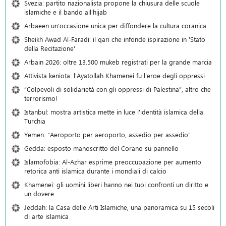
Svezia: partito nazionalista propone la chiusura delle scuole
islamiche e il bando all'hijab
Arbaeen un'occasione unica per diffondere la cultura coranica
Sheikh Awad Al-Faradi: il qari che infonde ispirazione in 'Stato
della Recitazione'
Arbain 2026: oltre 13.500 mukeb registrati per la grande marcia
Attivista keniota: l'Ayatollah Khamenei fu l'eroe degli oppressi
“Colpevoli di solidarietà con gli oppressi di Palestina”, altro che
terrorismo!
Istanbul: mostra artistica mette in luce l'identità islamica della
Turchia
Yemen: “Aeroporto per aeroporto, assedio per assedio”
Gedda: esposto manoscritto del Corano su pannello
Islamofobia: Al-Azhar esprime preoccupazione per aumento
retorica anti islamica durante i mondiali di calcio
Khamenei: gli uomini liberi hanno nei tuoi confronti un diritto e
un dovere
Jeddah: la Casa delle Arti Islamiche, una panoramica su 15 secoli
di arte islamica