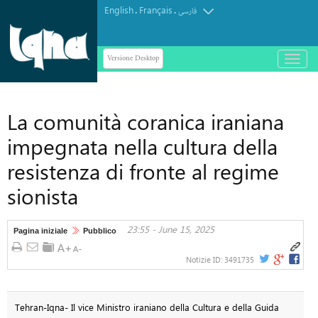
English
Français
.
.
فارسی
Versione Desktop
باز
و
بسته
کردن
La comunità coranica iraniana
منو
impegnata nella cultura della
resistenza di fronte al regime
sionista
23:55 - June 15, 2025
Pagina iniziale
Pubblico
Notizie ID:
3491735
Tehran-Iqna- Il vice Ministro iraniano della Cultura e della Guida