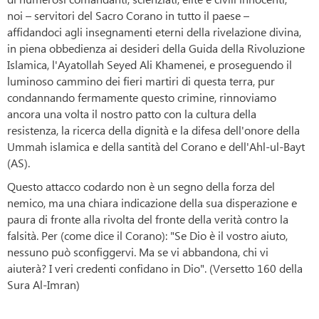
noi – servitori del Sacro Corano in tutto il paese –
affidandoci agli insegnamenti eterni della rivelazione divina,
in piena obbedienza ai desideri della Guida della Rivoluzione
Islamica, l'Ayatollah Seyed Ali Khamenei, e proseguendo il
luminoso cammino dei fieri martiri di questa terra, pur
condannando fermamente questo crimine, rinnoviamo
ancora una volta il nostro patto con la cultura della
resistenza, la ricerca della dignità e la difesa dell'onore della
Ummah islamica e della santità del Corano e dell'Ahl-ul-Bayt
(AS).
Questo attacco codardo non è un segno della forza del
nemico, ma una chiara indicazione della sua disperazione e
paura di fronte alla rivolta del fronte della verità contro la
falsità. Per (come dice il Corano): "Se Dio è il vostro aiuto,
nessuno può sconfiggervi. Ma se vi abbandona, chi vi
aiuterà? I veri credenti confidano in Dio". (Versetto 160 della
Sura Al-Imran)