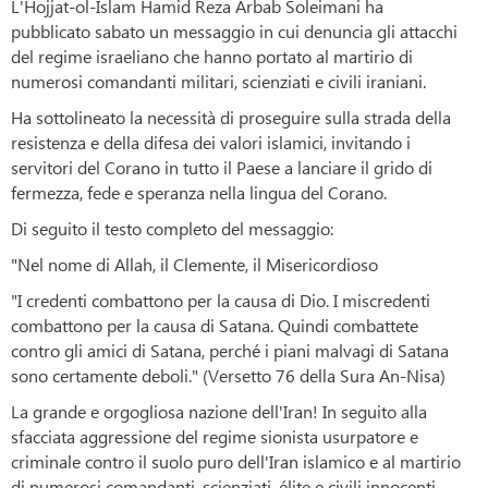
L'Hojjat-ol-Islam Hamid Reza Arbab Soleimani ha
pubblicato sabato un messaggio in cui denuncia gli attacchi
del regime israeliano che hanno portato al martirio di
numerosi comandanti militari, scienziati e civili iraniani.
Ha sottolineato la necessità di proseguire sulla strada della
resistenza e della difesa dei valori islamici, invitando i
servitori del Corano in tutto il Paese a lanciare il grido di
fermezza, fede e speranza nella lingua del Corano.
Di seguito il testo completo del messaggio:
"Nel nome di Allah, il Clemente, il Misericordioso
"I credenti combattono per la causa di Dio. I miscredenti
combattono per la causa di Satana. Quindi combattete
contro gli amici di Satana, perché i piani malvagi di Satana
sono certamente deboli." (Versetto 76 della Sura An-Nisa)
La grande e orgogliosa nazione dell'Iran! In seguito alla
sfacciata aggressione del regime sionista usurpatore e
criminale contro il suolo puro dell'Iran islamico e al martirio
di numerosi comandanti, scienziati, élite e civili innocenti,