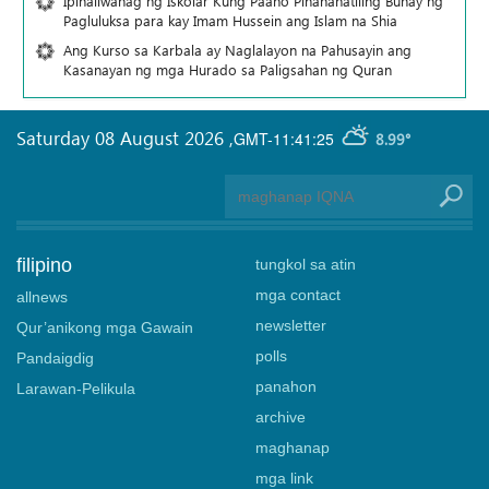
Ipinaliwanag ng Iskolar Kung Paano Pinananatiling Buhay ng
Pagluluksa para kay Imam Hussein ang Islam na Shia
Ang Kurso sa Karbala ay Naglalayon na Pahusayin ang
Kasanayan ng mga Hurado sa Paligsahan ng Quran
Saturday 08 August 2026
,
GMT-11:41:25
8.99°
filipino
tungkol sa atin
mga contact
allnews
newsletter
Qur’anikong mga Gawain
polls
Pandaigdig
panahon
Larawan-Pelikula
archive
maghanap
mga link