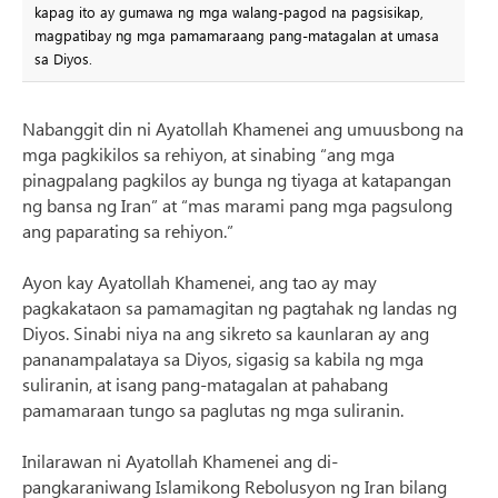
kapag ito ay gumawa ng mga walang-pagod na pagsisikap,
magpatibay ng mga pamamaraang pang-matagalan at umasa
sa Diyos.
Nabanggit din ni Ayatollah Khamenei ang umuusbong na
mga pagkikilos sa rehiyon, at sinabing “ang mga
pinagpalang pagkilos ay bunga ng tiyaga at katapangan
ng bansa ng Iran” at “mas marami pang mga pagsulong
ang paparating sa rehiyon.”
Ayon kay Ayatollah Khamenei, ang tao ay may
pagkakataon sa pamamagitan ng pagtahak ng landas ng
Diyos. Sinabi niya na ang sikreto sa kaunlaran ay ang
pananampalataya sa Diyos, sigasig sa kabila ng mga
suliranin, at isang pang-matagalan at pahabang
pamamaraan tungo sa paglutas ng mga suliranin.
Inilarawan ni Ayatollah Khamenei ang di-
pangkaraniwang Islamikong Rebolusyon ng Iran bilang