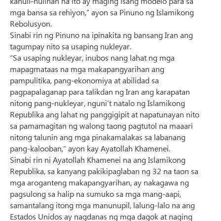
kahuli-hulihan na ito ay maging isang modelo para sa
mga bansa sa rehiyon,” ayon sa Pinuno ng Islamikong
Rebolusyon.
Sinabi rin ng Pinuno na ipinakita ng bansang Iran ang
tagumpay nito sa usaping nukleyar.
“Sa usaping nukleyar, inubos nang lahat ng mga
mapagmataas na mga makapangyarihan ang
pampulitika, pang-ekonomiya at abilidad sa
pagpapalaganap para talikdan ng Iran ang karapatan
nitong pang-nukleyar, nguni’t natalo ng Islamikong
Republika ang lahat ng panggigipit at napatunayan nito
sa pamamagitan ng walong taong pagtutol na maaari
nitong talunin ang mga pinakamalakas sa labanang
pang-kalooban,” ayon kay Ayatollah Khamenei.
Sinabi rin ni Ayatollah Khamenei na ang Islamikong
Republika, sa kanyang pakikipaglaban ng 32 na taon sa
mga aroganteng makapangyarihan, ay nakagawa ng
pagsulong sa halip na sumuko sa mga mang-aapi,
samantalang itong mga manunupil, lalung-lalo na ang
Estados Unidos ay nagdanas ng mga dagok at naging