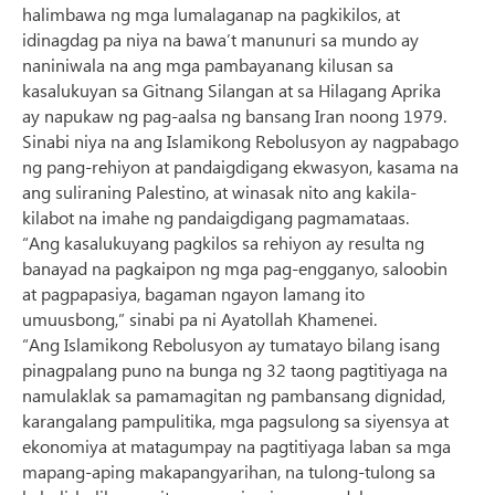
halimbawa ng mga lumalaganap na pagkikilos, at
idinagdag pa niya na bawa’t manunuri sa mundo ay
naniniwala na ang mga pambayanang kilusan sa
kasalukuyan sa Gitnang Silangan at sa Hilagang Aprika
ay napukaw ng pag-aalsa ng bansang Iran noong 1979.
Sinabi niya na ang Islamikong Rebolusyon ay nagpabago
ng pang-rehiyon at pandaigdigang ekwasyon, kasama na
ang suliraning Palestino, at winasak nito ang kakila-
kilabot na imahe ng pandaigdigang pagmamataas.
“Ang kasalukuyang pagkilos sa rehiyon ay resulta ng
banayad na pagkaipon ng mga pag-engganyo, saloobin
at pagpapasiya, bagaman ngayon lamang ito
umuusbong,” sinabi pa ni Ayatollah Khamenei.
“Ang Islamikong Rebolusyon ay tumatayo bilang isang
pinagpalang puno na bunga ng 32 taong pagtitiyaga na
namulaklak sa pamamagitan ng pambansang dignidad,
karangalang pampulitika, mga pagsulong sa siyensya at
ekonomiya at matagumpay na pagtitiyaga laban sa mga
mapang-aping makapangyarihan, na tulong-tulong sa