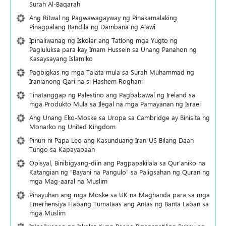
Surah Al-Baqarah
Ang Ritwal ng Pagwawagayway ng Pinakamalaking
Pinagpalang Bandila ng Dambana ng Alawi
Ipinaliwanag ng Iskolar ang Tatlong mga Yugto ng
Pagluluksa para kay Imam Hussein sa Unang Panahon ng
Kasaysayang Islamiko
Pagbigkas ng mga Talata mula sa Surah Muhammad ng
Iranianong Qari na si Hashem Roghani
Tinatanggap ng Palestino ang Pagbabawal ng Ireland sa
mga Produkto Mula sa Ilegal na mga Pamayanan ng Israel
Ang Unang Eko-Moske sa Uropa sa Cambridge ay Binisita ng
Monarko ng United Kingdom
Pinuri ni Papa Leo ang Kasunduang Iran-US Bilang Daan
Tungo sa Kapayapaan
Opisyal, Binibigyang-diin ang Pagpapakilala sa Qur’aniko na
Katangian ng “Bayani na Pangulo” sa Paligsahan ng Quran ng
mga Mag-aaral na Muslim
Pinayuhan ang mga Moske sa UK na Maghanda para sa mga
Emerhensiya Habang Tumataas ang Antas ng Banta Laban sa
mga Muslim