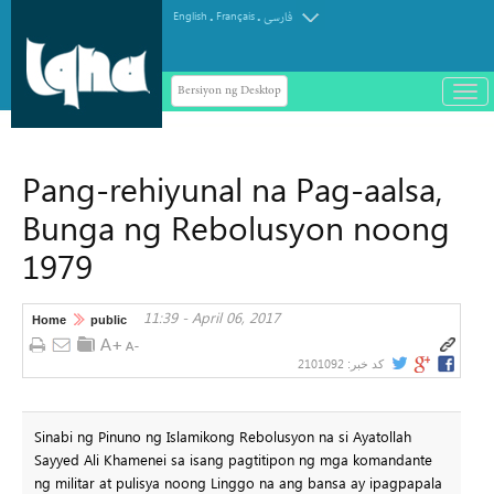
.
.
English
Français
فارسی
Bersiyon ng Desktop
باز
و
سته
ردن
Pang-rehiyunal na Pag-aalsa,
منو
Bunga ng Rebolusyon noong
1979
11:39 - April 06, 2017
Home
public
2101092
کد خبر:
Sinabi ng Pinuno ng Islamikong Rebolusyon na si Ayatollah
Sayyed Ali Khamenei sa isang pagtitipon ng mga komandante
ng militar at pulisya noong Linggo na ang bansa ay ipagpapala