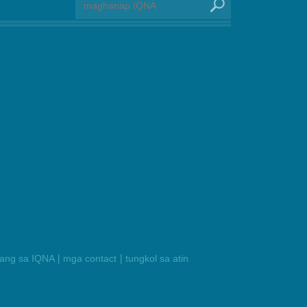
|
|
ilang sa IQNA
mga contact
tungkol sa atin