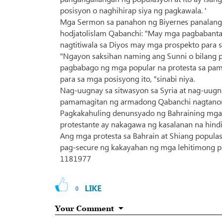
posisyon o naghihirap siya ng pagkawala. '
Mga Sermon sa panahon ng Biyernes panalangin
hodjatolislam Qabanchi: "May mga pagbabanta 
nagtitiwala sa Diyos may mga prospekto para s
"Ngayon saksihan naming ang Sunni o bilang par
pagbabago ng mga popular na protesta sa pamp
para sa mga posisyong ito, "sinabi niya.
Nag-uugnay sa sitwasyon sa Syria at nag-uugna
pamamagitan ng armadong Qabanchi nagtanong 
Pagkakahuling denunsyado ng Bahraining mga p
protestante ay nakagawa ng kasalanan na hind
Ang mga protesta sa Bahrain at Shiang populas
pag-secure ng kakayahan ng mga lehitimong pa
1181977
LIKE
0
Your Comment