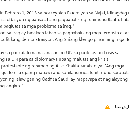
 Pebrero 1, 2013 sa hosseynieh Fatemiyeh sa Najaf, idinagdag 
sa dibisyon ng bansa at ang pagbabalik ng rehimeng Baath, ha
a paglutas sa mga problema sa Iraq. '
i sa Iraq ay binalaan laban sa pagbabalik ng mga terorista at a
ulitikang demonstrasyon. Ang Shiang klerigo pinuri ang mga it
y sa pagkatalo na naranasan ng UN sa paglutas ng krisis sa
sa UN para sa diplomasya upang malutas ang krisis.
rotestante ng rehimen ng Al-e-Khalifa, sinabi niya: "Ang mga
i gusto nila upang mabawi ang kanilang mga lehitimong karapat
yon ng lalawigan ng Qatif sa Saudi ay mapayapa at naglalayong 
g-angkin. '
ارش خطا