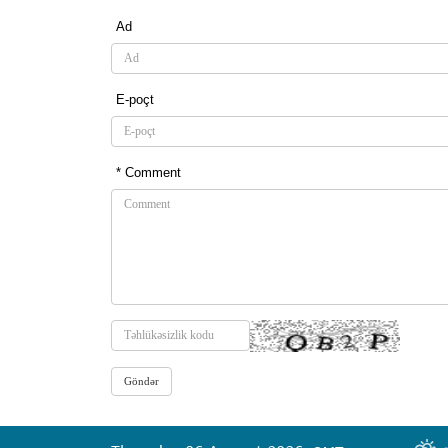
Ad
E-poçt
* Comment