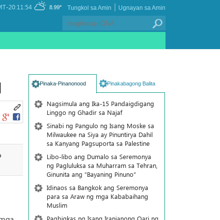
|
T-20:11:54
8.99°
Tungkol sa Amin
Ugnayan sa Amin
q
Pinaka-Pinanonood
Pinakabagong Balita
Nagsimula ang Ika-15 Pandaigdigang
Linggo ng Ghadir sa Najaf
Sinabi ng Pangulo ng Isang Moske sa
Milwaukee na Siya ay Pinuntirya Dahil
sa Kanyang Pagsuporta sa Palestine
o
Libo-libo ang Dumalo sa Seremonya
ng Pagluluksa sa Muharram sa Tehran,
Ginunita ang “Bayaning Pinuno”
Idinaos sa Bangkok ang Seremonya
para sa Araw ng mga Kababaihang
Muslim
 mga
Pagbigkas ng Isang Iranianong Qari ng