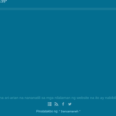
8.99°
na ari-arian na nananatili sa mga nilalaman ng website na ito ay nabib
" Iransamaneh "
Pinatatakbo ng: