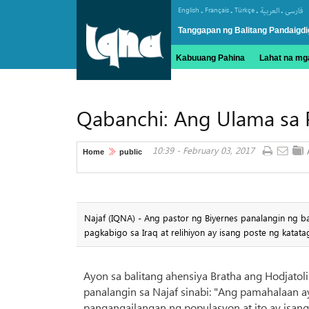
.
.
.
.
English
Français
Türkçe
العربیة
فارسی
Tanggapan ng Balitang Pandaigdi
Kabuuang Pahina
Lahat na mga
Qabanchi: Ang Ulama sa P
10:39 - February 03, 2017
Home
public
Najaf (IQNA) - Ang pastor ng Biyernes panalangin ng b
pagkabigo sa Iraq at relihiyon ay isang poste ng katata
Ayon sa balitang ahensiya Bratha ang Hodjatol
panalangin sa Najaf sinabi: "Ang pamahalaan
pangangailangan ng populasyon at ito ay isan