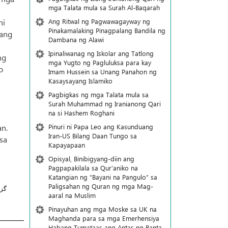
mga Talata mula sa Surah Al-Baqarah
Ang Ritwal ng Pagwawagayway ng
ni
Pinakamalaking Pinagpalang Bandila ng
bang
Dambana ng Alawi
Ipinaliwanag ng Iskolar ang Tatlong
ng
mga Yugto ng Pagluluksa para kay
o
Imam Hussein sa Unang Panahon ng
Kasaysayang Islamiko
Pagbigkas ng mga Talata mula sa
Surah Muhammad ng Iranianong Qari
na si Hashem Roghani
Pinuri ni Papa Leo ang Kasunduang
an.
Iran-US Bilang Daan Tungo sa
sa
Kapayapaan
Opisyal, Binibigyang-diin ang
Pagpapakilala sa Qur’aniko na
Katangian ng “Bayani na Pangulo” sa
Paligsahan ng Quran ng mga Mag-
گز
aaral na Muslim
Pinayuhan ang mga Moske sa UK na
Maghanda para sa mga Emerhensiya
Habang Tumataas ang Antas ng Banta