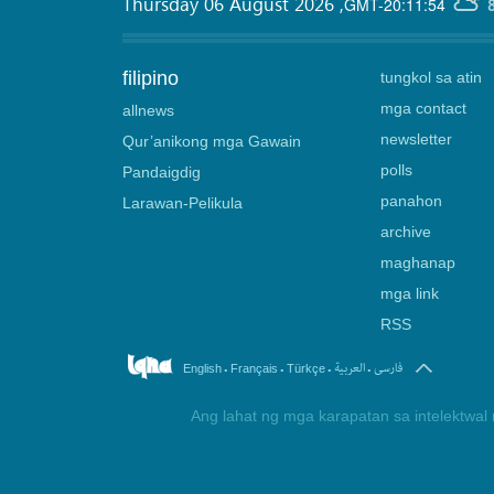
Thursday 06 August 2026
,
GMT-20:11:54
filipino
tungkol sa atin
mga contact
allnews
newsletter
Qur’anikong mga Gawain
polls
Pandaigdig
panahon
Larawan-Pelikula
archive
maghanap
mga link
RSS
.
.
.
.
فارسی
العربیة
English
Français
Türkçe
Ang lahat ng mga karapatan sa intelektwal 