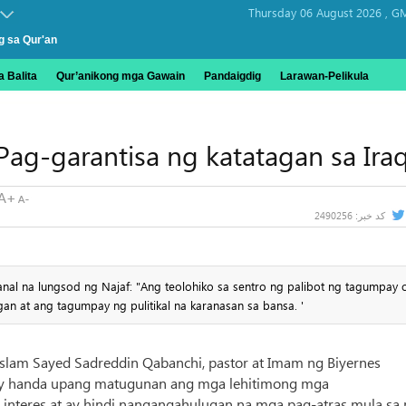
Thursday 06 August 2026 ,
GM
g sa Qur'an
 Balita
Qur’anikong mga Gawain
Pandaigdig
Larawan-Pelikula
ag-garantisa ng katatagan sa Ira
2490256
کد خبر:
anal na lungsod ng Najaf: "Ang teolohiko sa sentro ng palibot ng tagumpay 
gan at ang tagumpay ng pulitikal na karanasan sa bansa. '
islam Sayed Sadreddin Qabanchi, pastor at Imam ng Biyernes
 ay handa upang matugunan ang mga lehitimong mga
g interes at ay hindi nangangahulugan na mga pag-atras mula sa