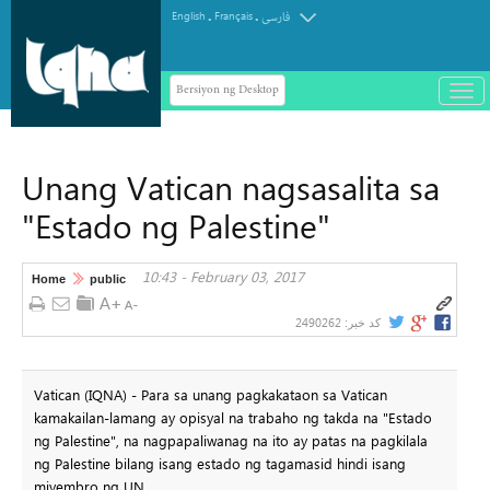
.
.
English
Français
فارسی
Bersiyon ng Desktop
باز
و
سته
ردن
Unang Vatican nagsasalita sa
منو
"Estado ng Palestine"
10:43 - February 03, 2017
Home
public
2490262
کد خبر:
Vatican (IQNA) - Para sa unang pagkakataon sa Vatican
kamakailan-lamang ay opisyal na trabaho ng takda na "Estado
ng Palestine", na nagpapaliwanag na ito ay patas na pagkilala
ng Palestine bilang isang estado ng tagamasid hindi isang
miyembro ng UN.