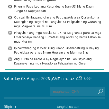
Pinuri ni Papa Leo ang Kasunduang Iran-US Bilang Daan
Tungo sa Kapayapaan
Opisyal, Binibigyang-diin ang Pagpapakilala sa Qur’aniko na
Katangian ng “Bayani na Pangulo” sa Paligsahan ng Quran ng
mga Mag-aaral na Muslim
Pinayuhan ang mga Moske sa UK na Maghanda para sa mga
Emerhensiya Habang Tumataas ang Antas ng Banta Laban sa
mga Muslim
Ipinaliwanag ng Iskolar Kung Paano Pinananatiling Buhay ng
Pagluluksa para kay Imam Hussein ang Islam na Shia
Ang Kurso sa Karbala ay Naglalayon na Pahusayin ang
Kasanayan ng mga Hurado sa Paligsahan ng Quran
Saturday 08 August 2026
,
GMT-11:40:45
8.99°
filipino
tungkol sa atin