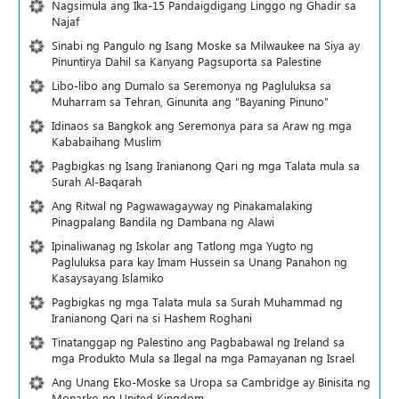
Nagsimula ang Ika-15 Pandaigdigang Linggo ng Ghadir sa
Najaf
Sinabi ng Pangulo ng Isang Moske sa Milwaukee na Siya ay
Pinuntirya Dahil sa Kanyang Pagsuporta sa Palestine
Libo-libo ang Dumalo sa Seremonya ng Pagluluksa sa
Muharram sa Tehran, Ginunita ang “Bayaning Pinuno”
Idinaos sa Bangkok ang Seremonya para sa Araw ng mga
Kababaihang Muslim
Pagbigkas ng Isang Iranianong Qari ng mga Talata mula sa
Surah Al-Baqarah
Ang Ritwal ng Pagwawagayway ng Pinakamalaking
Pinagpalang Bandila ng Dambana ng Alawi
Ipinaliwanag ng Iskolar ang Tatlong mga Yugto ng
Pagluluksa para kay Imam Hussein sa Unang Panahon ng
Kasaysayang Islamiko
Pagbigkas ng mga Talata mula sa Surah Muhammad ng
Iranianong Qari na si Hashem Roghani
Tinatanggap ng Palestino ang Pagbabawal ng Ireland sa
mga Produkto Mula sa Ilegal na mga Pamayanan ng Israel
Ang Unang Eko-Moske sa Uropa sa Cambridge ay Binisita ng
Monarko ng United Kingdom