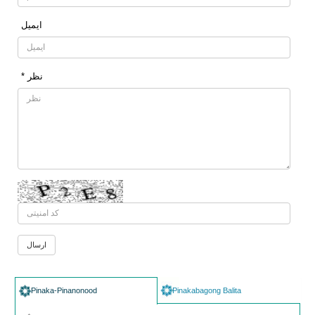
ایمیل
* نظر
Pinaka-Pinanonood
Pinakabagong Balita