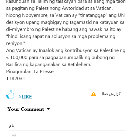
kasunduan sa ilalim ng talakayan para sa ilang mga taon
sa pagitan ng Palestinong Awtoridad at sa Vatican.
Noong Nobyembre, sa Vatican ay "tinatanggap" ang UN
desisyon upang magbigay ng tagamasid na katayuan sa
di-miyembro ng Palestine habang ang hawak na ito ay
"hindi isang sapat na solusyon sa mga problema ng
rehiyon."
Ang Vatican ay Inaalok ang kontribusyon sa Palestine ng
€ 100,000 para sa pagpapanumbalik ng bubong ng
Basilica ng kapanganakan sa Bethlehem.
Pinagmulan: La Presse
1182031
گزارش خطا
LIKE
0
Your Comment
نام