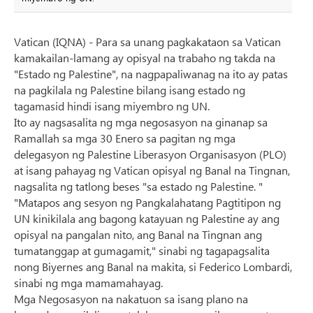
Vatican (IQNA) - Para sa unang pagkakataon sa Vatican
kamakailan-lamang ay opisyal na trabaho ng takda na
"Estado ng Palestine", na nagpapaliwanag na ito ay patas
na pagkilala ng Palestine bilang isang estado ng
tagamasid hindi isang miyembro ng UN.
Ito ay nagsasalita ng mga negosasyon na ginanap sa
Ramallah sa mga 30 Enero sa pagitan ng mga
delegasyon ng Palestine Liberasyon Organisasyon (PLO)
at isang pahayag ng Vatican opisyal ng Banal na Tingnan,
nagsalita ng tatlong beses "sa estado ng Palestine. "
"Matapos ang sesyon ng Pangkalahatang Pagtitipon ng
UN kinikilala ang bagong katayuan ng Palestine ay ang
opisyal na pangalan nito, ang Banal na Tingnan ang
tumatanggap at gumagamit," sinabi ng tagapagsalita
nong Biyernes ang Banal na makita, si Federico Lombardi,
sinabi ng mga mamamahayag.
Mga Negosasyon na nakatuon sa isang plano na