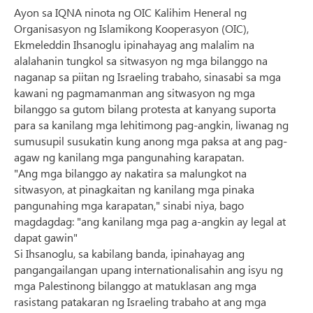
Ayon sa IQNA ninota ng OIC Kalihim Heneral ng
Organisasyon ng Islamikong Kooperasyon (OIC),
Ekmeleddin Ihsanoglu ipinahayag ang malalim na
alalahanin tungkol sa sitwasyon ng mga bilanggo na
naganap sa piitan ng Israeling trabaho, sinasabi sa mga
kawani ng pagmamanman ang sitwasyon ng mga
bilanggo sa gutom bilang protesta at kanyang suporta
para sa kanilang mga lehitimong pag-angkin, liwanag ng
sumusupil susukatin kung anong mga paksa at ang pag-
agaw ng kanilang mga pangunahing karapatan.
"Ang mga bilanggo ay nakatira sa malungkot na
sitwasyon, at pinagkaitan ng kanilang mga pinaka
pangunahing mga karapatan," sinabi niya, bago
magdagdag: "ang kanilang mga pag a-angkin ay legal at
dapat gawin"
Si Ihsanoglu, sa kabilang banda, ipinahayag ang
pangangailangan upang internationalisahin ang isyu ng
mga Palestinong bilanggo at matuklasan ang mga
rasistang patakaran ng Israeling trabaho at ang mga