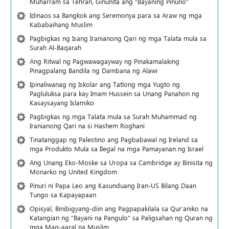
Muharram sa Tehran, Ginunita ang “Bayaning Pinuno”
Idinaos sa Bangkok ang Seremonya para sa Araw ng mga
Kababaihang Muslim
Pagbigkas ng Isang Iranianong Qari ng mga Talata mula sa
Surah Al-Baqarah
Ang Ritwal ng Pagwawagayway ng Pinakamalaking
Pinagpalang Bandila ng Dambana ng Alawi
Ipinaliwanag ng Iskolar ang Tatlong mga Yugto ng
Pagluluksa para kay Imam Hussein sa Unang Panahon ng
Kasaysayang Islamiko
Pagbigkas ng mga Talata mula sa Surah Muhammad ng
Iranianong Qari na si Hashem Roghani
Tinatanggap ng Palestino ang Pagbabawal ng Ireland sa
mga Produkto Mula sa Ilegal na mga Pamayanan ng Israel
Ang Unang Eko-Moske sa Uropa sa Cambridge ay Binisita ng
Monarko ng United Kingdom
Pinuri ni Papa Leo ang Kasunduang Iran-US Bilang Daan
Tungo sa Kapayapaan
Opisyal, Binibigyang-diin ang Pagpapakilala sa Qur’aniko na
Katangian ng “Bayani na Pangulo” sa Paligsahan ng Quran ng
mga Mag-aaral na Muslim