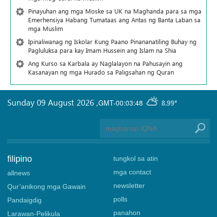
Pinayuhan ang mga Moske sa UK na Maghanda para sa mga
Emerhensiya Habang Tumataas ang Antas ng Banta Laban sa
mga Muslim
Ipinaliwanag ng Iskolar Kung Paano Pinananatiling Buhay ng
Pagluluksa para kay Imam Hussein ang Islam na Shia
Ang Kurso sa Karbala ay Naglalayon na Pahusayin ang
Kasanayan ng mga Hurado sa Paligsahan ng Quran
Sunday 09 August 2026
,
GMT-00:03:48
8.99°
filipino
tungkol sa atin
mga contact
allnews
newsletter
Qur’anikong mga Gawain
polls
Pandaigdig
panahon
Larawan-Pelikula