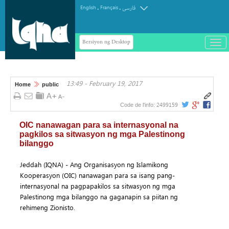
.
.
English
Français
فارسی
Bersiyon ng Desktop
باز
و
سته
ردن
13:49 - February 19, 2017
منو
Home
public
2499159
Code de l'info:
OIC nanawagan para sa internasyonal na
pagkilos sa sitwasyon ng mga Palestinong
bilanggo
Jeddah (IQNA) - Ang Organisasyon ng Islamikong
Kooperasyon (OIC) nanawagan para sa isang pang-
internasyonal na pagpapakilos sa sitwasyon ng mga
Palestinong mga bilanggo na gaganapin sa piitan ng
rehimeng Zionisto.