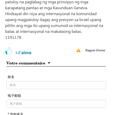
patuloy na paglabag ng mga prinsipyo ng mga
karapatang pantao at mga Kasunduan Geneva.
Hinikayat din niya ang internasyonal na komunidad
upang magpatuloy ilagay ang presyon sa Israel upang
pilitin ang mga ito upang sumunod sa internasyonal na
batas at internasyonal na makataong batas.
1191178
Rapport d'erreur
J'aime
0
Votre commentaire
姓名
电子邮箱
* 您的意见