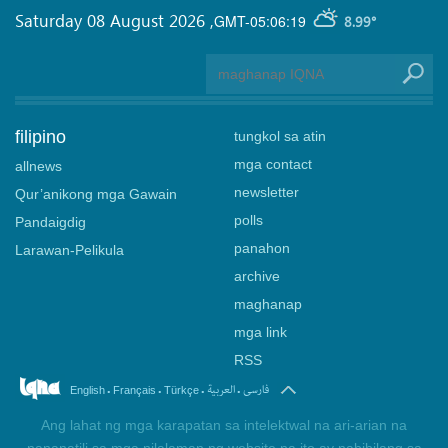
Saturday 08 August 2026
,
GMT-05:06:19
8.99°
filipino
tungkol sa atin
mga contact
allnews
newsletter
Qur’anikong mga Gawain
polls
Pandaigdig
panahon
Larawan-Pelikula
archive
maghanap
mga link
RSS
.
.
.
.
فارسی
العربیة
English
Français
Türkçe
Ang lahat ng mga karapatan sa intelektwal na ari-arian na
nananatili sa mga nilalaman ng website na ito ay nabibilang sa