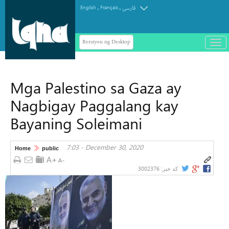
.
.
English
Français
فارسی
Bersiyon ng Desktop
باز
و
سته
ردن
Mga Palestino sa Gaza ay
منو
Nagbigay Paggalang kay
Bayaning Soleimani
7:03 - December 30, 2020
Home
public
3002376
کد خبر: