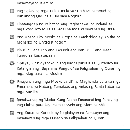
Kasaysayang Islamiko
Pagbigkas ng mga Talata mula sa Surah Muhammad ng
Iranianong Qari na si Hashem Roghani
Tinatanggap ng Palestino ang Pagbabawal ng Ireland sa
mga Produkto Mula sa Ilegal na mga Pamayanan ng Israel
Ang Unang Eko-Moske sa Uropa sa Cambridge ay Binisita ng
Monarko ng United Kingdom
Pinuri ni Papa Leo ang Kasunduang Iran-US Bilang Daan
Tungo sa Kapayapaan
Opisyal, Binibigyang-diin ang Pagpapakilala sa Qur’aniko na
Katangian ng “Bayani na Pangulo” sa Paligsahan ng Quran ng
mga Mag-aaral na Muslim
Pinayuhan ang mga Moske sa UK na Maghanda para sa mga
Emerhensiya Habang Tumataas ang Antas ng Banta Laban sa
mga Muslim
Ipinaliwanag ng Iskolar Kung Paano Pinananatiling Buhay ng
Pagluluksa para kay Imam Hussein ang Islam na Shia
Ang Kurso sa Karbala ay Naglalayon na Pahusayin ang
Kasanayan ng mga Hurado sa Paligsahan ng Quran