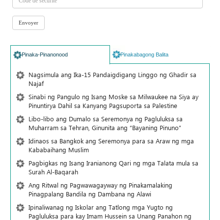
Pinaka-Pinanonood
Pinakabagong Balita
Nagsimula ang Ika-15 Pandaigdigang Linggo ng Ghadir sa
Najaf
Sinabi ng Pangulo ng Isang Moske sa Milwaukee na Siya ay
Pinuntirya Dahil sa Kanyang Pagsuporta sa Palestine
Libo-libo ang Dumalo sa Seremonya ng Pagluluksa sa
Muharram sa Tehran, Ginunita ang “Bayaning Pinuno”
Idinaos sa Bangkok ang Seremonya para sa Araw ng mga
Kababaihang Muslim
Pagbigkas ng Isang Iranianong Qari ng mga Talata mula sa
Surah Al-Baqarah
Ang Ritwal ng Pagwawagayway ng Pinakamalaking
Pinagpalang Bandila ng Dambana ng Alawi
Ipinaliwanag ng Iskolar ang Tatlong mga Yugto ng
Pagluluksa para kay Imam Hussein sa Unang Panahon ng