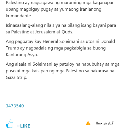
Palestino ay nagsagawa ng maraming mga kaganapan
upang magbigay pugay sa yumaong Iranianong
kumandante.
Isinasaalang-alang nila siya na bilang isang bayani para
sa Palestine at Jerusalem al-Quds.
Ang pagpatay kay Heneral Soleimani sa utos ni Donald
Trump ay nagpadala ng mga pagkabigla sa buong
Kanlurang Asya.
Ang alaala ni Soleimani ay patuloy na nabubuhay sa mga
puso at mga kaisipan ng mga Palestino sa nakarasa na
Gaza Strip.
3473540
گزارش خطا
LIKE
0