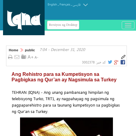
.
.
English
Français
فارسی
Bersiyon ng Desktop
باز
و
سته
ردن
7:04 - December 31, 2020
منو
Home
public
3002378
کد خبر:
Ang Rehistro para sa Kumpetisyon sa
Pagbigkas ng Qur’an ay Nagsimula sa Turkey
TEHRAN (IQNA) - Ang unang pambansang himpilan ng
telebisyong Turko, TRT1, ay nagpahayag ng pagsimula ng
pagpaparehistro para sa taunang kumpetisyon sa pagbigkas
ng Qur’an sa Turkey.