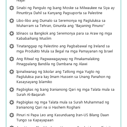
Sinabi ng Pangulo ng Isang Moske sa Milwaukee na Siya ay
Pinuntirya Dahil sa Kanyang Pagsuporta sa Palestine
Libo-libo ang Dumalo sa Seremonya ng Pagluluksa sa
Muharram sa Tehran, Ginunita ang “Bayaning Pinuno”
Idinaos sa Bangkok ang Seremonya para sa Araw ng mga
Kababaihang Muslim
Tinatanggap ng Palestino ang Pagbabawal ng Ireland sa
mga Produkto Mula sa Ilegal na mga Pamayanan ng Israel
Ang Ritwal ng Pagwawagayway ng Pinakamalaking
Pinagpalang Bandila ng Dambana ng Alawi
Ipinaliwanag ng Iskolar ang Tatlong mga Yugto ng
Pagluluksa para kay Imam Hussein sa Unang Panahon ng
Kasaysayang Islamiko
Pagbigkas ng Isang Iranianong Qari ng mga Talata mula sa
Surah Al-Baqarah
Pagbigkas ng mga Talata mula sa Surah Muhammad ng
Iranianong Qari na si Hashem Roghani
Pinuri ni Papa Leo ang Kasunduang Iran-US Bilang Daan
Tungo sa Kapayapaan