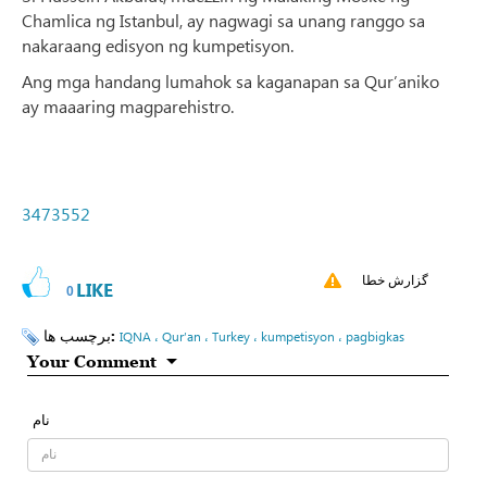
Chamlica ng Istanbul, ay nagwagi sa unang ranggo sa
nakaraang edisyon ng kumpetisyon.
Ang mga handang lumahok sa kaganapan sa Qur’aniko
ay maaaring magparehistro.
3473552
گزارش خطا
LIKE
0
برچسب ها:
IQNA ، Qur’an ، Turkey ، kumpetisyon ، pagbigkas
Your Comment
نام