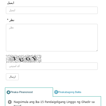
ایمیل
* نظر
Pinaka-Pinanonood
Pinakabagong Balita
Nagsimula ang Ika-15 Pandaigdigang Linggo ng Ghadir sa
Najaf