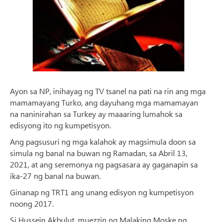
Ayon sa NP, inihayag ng TV tsanel na pati na rin ang mga
mamamayang Turko, ang dayuhang mga mamamayan
na naninirahan sa Turkey ay maaaring lumahok sa
edisyong ito ng kumpetisyon.
Ang pagsusuri ng mga kalahok ay magsimula doon sa
simula ng banal na buwan ng Ramadan, sa Abril 13,
2021, at ang seremonya ng pagsasara ay gaganapin sa
ika-27 ng banal na buwan.
Ginanap ng TRT1 ang unang edisyon ng kumpetisyon
noong 2017.
Si Hussein Akbulut, muezzin ng Malaking Moske ng