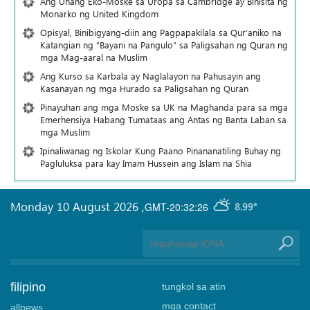
Ang Unang Eko-Moske sa Uropa sa Cambridge ay Binisita ng
Monarko ng United Kingdom
Opisyal, Binibigyang-diin ang Pagpapakilala sa Qur’aniko na
Katangian ng “Bayani na Pangulo” sa Paligsahan ng Quran ng
mga Mag-aaral na Muslim
Ang Kurso sa Karbala ay Naglalayon na Pahusayin ang
Kasanayan ng mga Hurado sa Paligsahan ng Quran
Pinayuhan ang mga Moske sa UK na Maghanda para sa mga
Emerhensiya Habang Tumataas ang Antas ng Banta Laban sa
mga Muslim
Ipinaliwanag ng Iskolar Kung Paano Pinananatiling Buhay ng
Pagluluksa para kay Imam Hussein ang Islam na Shia
Monday 10 August 2026
,
GMT-20:32:26
8.99°
filipino
tungkol sa atin
mga contact
allnews