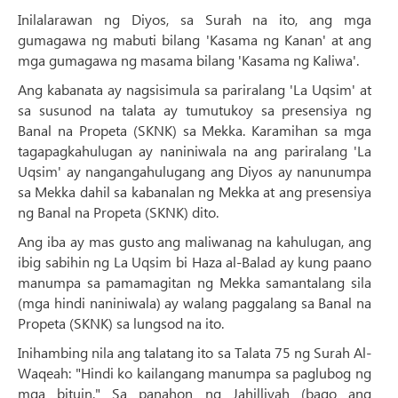
Inilalarawan ng Diyos, sa Surah na ito, ang mga
gumagawa ng mabuti bilang 'Kasama ng Kanan' at ang
mga gumagawa ng masama bilang 'Kasama ng Kaliwa'.
Ang kabanata ay nagsisimula sa pariralang 'La Uqsim' at
sa susunod na talata ay tumutukoy sa presensiya ng
Banal na Propeta (SKNK) sa Mekka. Karamihan sa mga
tagapagkahulugan ay naniniwala na ang pariralang 'La
Uqsim' ay nangangahulugang ang Diyos ay nanunumpa
sa Mekka dahil sa kabanalan ng Mekka at ang presensiya
ng Banal na Propeta (SKNK) dito.
Ang iba ay mas gusto ang maliwanag na kahulugan, ang
ibig sabihin ng La Uqsim bi Haza al-Balad ay kung paano
manumpa sa pamamagitan ng Mekka samantalang sila
(mga hindi naniniwala) ay walang paggalang sa Banal na
Propeta (SKNK) sa lungsod na ito.
Inihambing nila ang talatang ito sa Talata 75 ng Surah Al-
Waqeah: "Hindi ko kailangang manumpa sa paglubog ng
mga bituin." Sa panahon ng Jahilliyah (bago ang