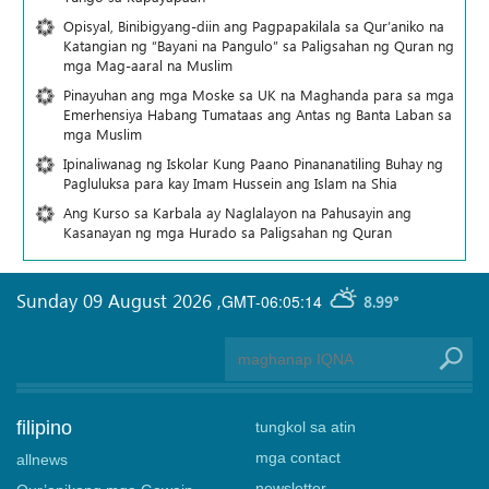
Opisyal, Binibigyang-diin ang Pagpapakilala sa Qur’aniko na
Katangian ng “Bayani na Pangulo” sa Paligsahan ng Quran ng
mga Mag-aaral na Muslim
Pinayuhan ang mga Moske sa UK na Maghanda para sa mga
Emerhensiya Habang Tumataas ang Antas ng Banta Laban sa
mga Muslim
Ipinaliwanag ng Iskolar Kung Paano Pinananatiling Buhay ng
Pagluluksa para kay Imam Hussein ang Islam na Shia
Ang Kurso sa Karbala ay Naglalayon na Pahusayin ang
Kasanayan ng mga Hurado sa Paligsahan ng Quran
Sunday 09 August 2026
,
GMT-06:05:14
8.99°
filipino
tungkol sa atin
mga contact
allnews
newsletter