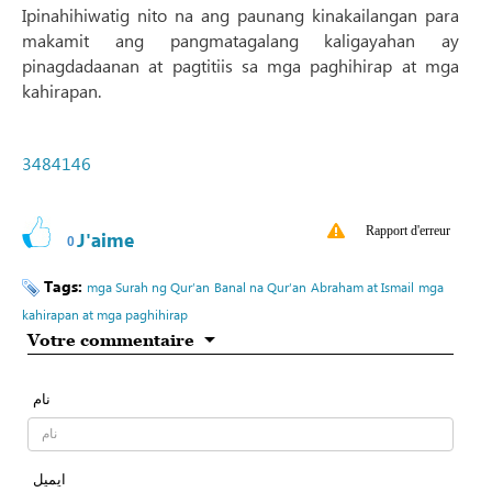
Ipinahihiwatig nito na ang paunang kinakailangan para
makamit ang pangmatagalang kaligayahan ay
pinagdadaanan at pagtitiis sa mga paghihirap at mga
kahirapan.
3484146
Rapport d'erreur
J'aime
0
Tags:
mga Surah ng Qur’an
Banal na Qur’an
Abraham at Ismail
mga
kahirapan at mga paghihirap
Votre commentaire
نام
ایمیل