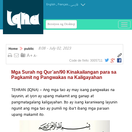
.
.
English
Français
فارسی
Bersiyon ng Desktop
باز
و
سته
ردن
8:08 - July 02, 2023
منو
Home
public
3005711
Code de l'info:
Mga Surah ng Qur’an/90 Kinakailangan para sa
Pagkamit ng Pangwakas na Kaligayahan
TEHRAN (IQNA) – Ang mga tao ay may isang pangwakas na
layunin, at iyon ay upang makamit ang ganap at
pangmatagalang kaligayahan. Ito ay isang karaniwang layunin
ngunit ang mga tao ay pumili ng iba't ibang mga paraan
upang makamit ito.