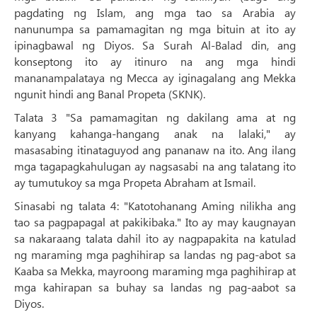
pagdating ng Islam, ang mga tao sa Arabia ay
nanunumpa sa pamamagitan ng mga bituin at ito ay
ipinagbawal ng Diyos. Sa Surah Al-Balad din, ang
konseptong ito ay itinuro na ang mga hindi
mananampalataya ng Mecca ay iginagalang ang Mekka
ngunit hindi ang Banal Propeta (SKNK).
Talata 3 "Sa pamamagitan ng dakilang ama at ng
kanyang kahanga-hangang anak na lalaki," ay
masasabing itinataguyod ang pananaw na ito. Ang ilang
mga tagapagkahulugan ay nagsasabi na ang talatang ito
ay tumutukoy sa mga Propeta Abraham at Ismail.
Sinasabi ng talata 4: "Katotohanang Aming nilikha ang
tao sa pagpapagal at pakikibaka." Ito ay may kaugnayan
sa nakaraang talata dahil ito ay nagpapakita na katulad
ng maraming mga paghihirap sa landas ng pag-abot sa
Kaaba sa Mekka, mayroong maraming mga paghihirap at
mga kahirapan sa buhay sa landas ng pag-aabot sa
Diyos.