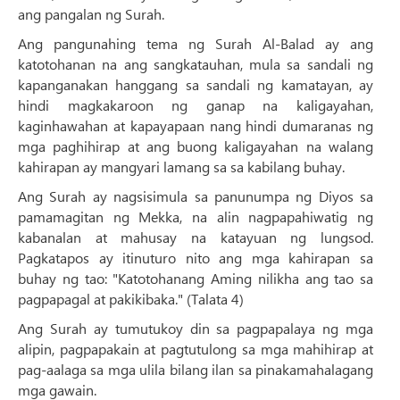
ang pangalan ng Surah.
Ang pangunahing tema ng Surah Al-Balad ay ang
katotohanan na ang sangkatauhan, mula sa sandali ng
kapanganakan hanggang sa sandali ng kamatayan, ay
hindi magkakaroon ng ganap na kaligayahan,
kaginhawahan at kapayapaan nang hindi dumaranas ng
mga paghihirap at ang buong kaligayahan na walang
kahirapan ay mangyari lamang sa sa kabilang buhay.
Ang Surah ay nagsisimula sa panunumpa ng Diyos sa
pamamagitan ng Mekka, na alin nagpapahiwatig ng
kabanalan at mahusay na katayuan ng lungsod.
Pagkatapos ay itinuturo nito ang mga kahirapan sa
buhay ng tao: "Katotohanang Aming nilikha ang tao sa
pagpapagal at pakikibaka." (Talata 4)
Ang Surah ay tumutukoy din sa pagpapalaya ng mga
alipin, pagpapakain at pagtutulong sa mga mahihirap at
pag-aalaga sa mga ulila bilang ilan sa pinakamahalagang
mga gawain.