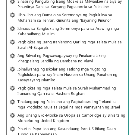
Sinabi ng Pangulo ng Isang Moske sa Milwaukee na Siya ay
Pinuntirya Dahil sa Kanyang Pagsuporta sa Palestine
Libo-libo ang Dumalo sa Seremonya ng Pagluluksa sa
Muharram sa Tehran, Ginunita ang “Bayaning Pinuno”
Idinaos sa Bangkok ang Seremonya para sa Araw ng mga
Kababaihang Muslim
Pagbigkas ng Isang Iranianong Qari ng mga Talata mula sa
Surah Al-Baqarah
Ang Ritwal ng Pagwawagayway ng Pinakamalaking
Pinagpalang Bandila ng Dambana ng Alawi
Ipinaliwanag ng Iskolar ang Tatlong mga Yugto ng
Pagluluksa para kay Imam Hussein sa Unang Panahon ng
Kasaysayang Islamiko
Pagbigkas ng mga Talata mula sa Surah Muhammad ng
Iranianong Qari na si Hashem Roghani
Tinatanggap ng Palestino ang Pagbabawal ng Ireland sa
mga Produkto Mula sa Ilegal na mga Pamayanan ng Israel
Ang Unang Eko-Moske sa Uropa sa Cambridge ay Binisita ng
Monarko ng United Kingdom
Pinuri ni Papa Leo ang Kasunduang Iran-US Bilang Daan
Tungo sa Kapayapaan