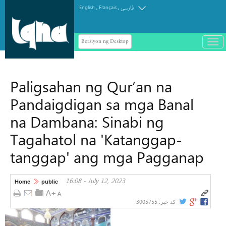
.
.
English
Français
فارسی
Bersiyon ng Desktop
باز
و
سته
ردن
Paligsahan ng Qur’an na
منو
Pandaigdigan sa mga Banal
na Dambana: Sinabi ng
Tagahatol na 'Katanggap-
tanggap' ang mga Pagganap
16:08 - July 12, 2023
Home
public
3005755
کد خبر: