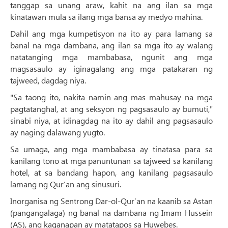
tanggap sa unang araw, kahit na ang ilan sa mga
kinatawan mula sa ilang mga bansa ay medyo mahina.
Dahil ang mga kumpetisyon na ito ay para lamang sa
banal na mga dambana, ang ilan sa mga ito ay walang
natatanging mga mambabasa, ngunit ang mga
magsasaulo ay iginagalang ang mga patakaran ng
tajweed, dagdag niya.
"Sa taong ito, nakita namin ang mas mahusay na mga
pagtatanghal, at ang seksyon ng pagsasaulo ay bumuti,"
sinabi niya, at idinagdag na ito ay dahil ang pagsasaulo
ay naging dalawang yugto.
Sa umaga, ang mga mambabasa ay tinatasa para sa
kanilang tono at mga panuntunan sa tajweed sa kanilang
hotel, at sa bandang hapon, ang kanilang pagsasaulo
lamang ng Qur’an ang sinusuri.
Inorganisa ng Sentrong Dar-ol-Qur’an na kaanib sa Astan
(pangangalaga) ng banal na dambana ng Imam Hussein
(AS), ang kaganapan ay matatapos sa Huwebes.