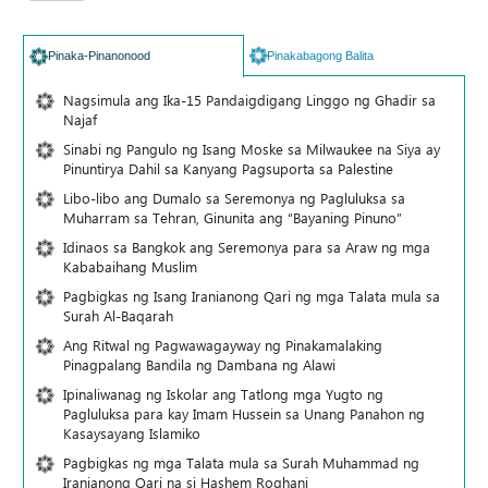
Pinaka-Pinanonood
Pinakabagong Balita
Nagsimula ang Ika-15 Pandaigdigang Linggo ng Ghadir sa
Najaf
Sinabi ng Pangulo ng Isang Moske sa Milwaukee na Siya ay
Pinuntirya Dahil sa Kanyang Pagsuporta sa Palestine
Libo-libo ang Dumalo sa Seremonya ng Pagluluksa sa
Muharram sa Tehran, Ginunita ang “Bayaning Pinuno”
Idinaos sa Bangkok ang Seremonya para sa Araw ng mga
Kababaihang Muslim
Pagbigkas ng Isang Iranianong Qari ng mga Talata mula sa
Surah Al-Baqarah
Ang Ritwal ng Pagwawagayway ng Pinakamalaking
Pinagpalang Bandila ng Dambana ng Alawi
Ipinaliwanag ng Iskolar ang Tatlong mga Yugto ng
Pagluluksa para kay Imam Hussein sa Unang Panahon ng
Kasaysayang Islamiko
Pagbigkas ng mga Talata mula sa Surah Muhammad ng
Iranianong Qari na si Hashem Roghani