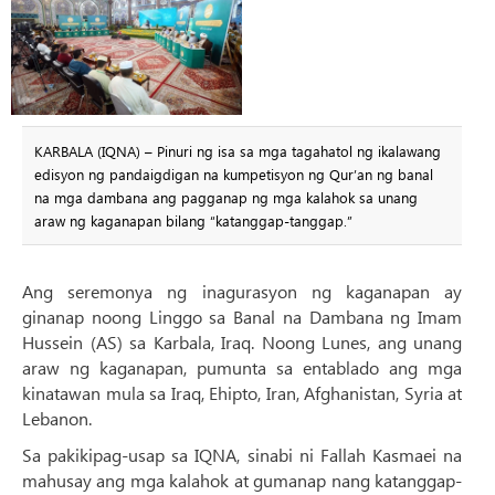
KARBALA (IQNA) – Pinuri ng isa sa mga tagahatol ng ikalawang
edisyon ng pandaigdigan na kumpetisyon ng Qur’an ng banal
na mga dambana ang pagganap ng mga kalahok sa unang
araw ng kaganapan bilang “katanggap-tanggap.”
Ang seremonya ng inagurasyon ng kaganapan ay
ginanap noong Linggo sa Banal na Dambana ng Imam
Hussein (AS) sa Karbala, Iraq. Noong Lunes, ang unang
araw ng kaganapan, pumunta sa entablado ang mga
kinatawan mula sa Iraq, Ehipto, Iran, Afghanistan, Syria at
Lebanon.
Sa pakikipag-usap sa IQNA, sinabi ni Fallah Kasmaei na
mahusay ang mga kalahok at gumanap nang katanggap-