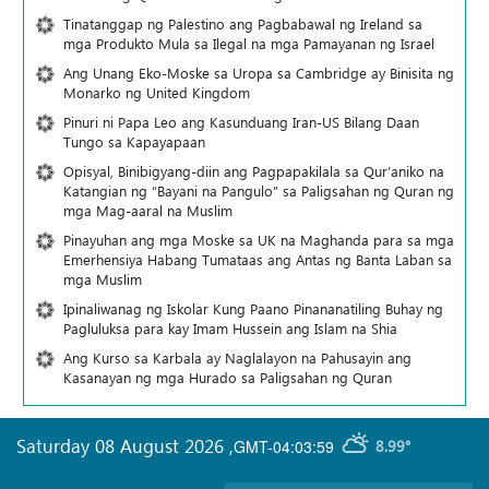
Tinatanggap ng Palestino ang Pagbabawal ng Ireland sa
mga Produkto Mula sa Ilegal na mga Pamayanan ng Israel
Ang Unang Eko-Moske sa Uropa sa Cambridge ay Binisita ng
Monarko ng United Kingdom
Pinuri ni Papa Leo ang Kasunduang Iran-US Bilang Daan
Tungo sa Kapayapaan
Opisyal, Binibigyang-diin ang Pagpapakilala sa Qur’aniko na
Katangian ng “Bayani na Pangulo” sa Paligsahan ng Quran ng
mga Mag-aaral na Muslim
Pinayuhan ang mga Moske sa UK na Maghanda para sa mga
Emerhensiya Habang Tumataas ang Antas ng Banta Laban sa
mga Muslim
Ipinaliwanag ng Iskolar Kung Paano Pinananatiling Buhay ng
Pagluluksa para kay Imam Hussein ang Islam na Shia
Ang Kurso sa Karbala ay Naglalayon na Pahusayin ang
Kasanayan ng mga Hurado sa Paligsahan ng Quran
Saturday 08 August 2026
,
GMT-04:03:59
8.99°