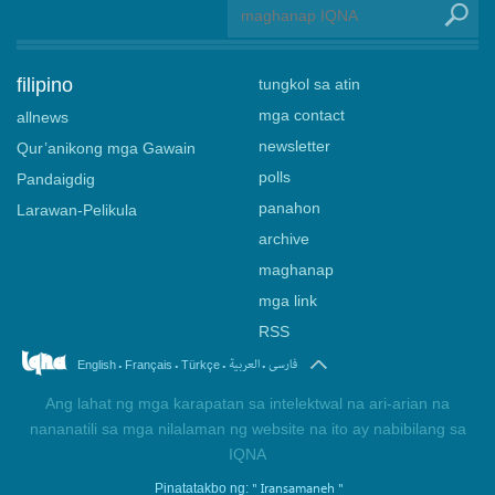
filipino
tungkol sa atin
mga contact
allnews
newsletter
Qur’anikong mga Gawain
polls
Pandaigdig
panahon
Larawan-Pelikula
archive
maghanap
mga link
RSS
.
.
.
.
فارسی
العربیة
English
Français
Türkçe
Ang lahat ng mga karapatan sa intelektwal na ari-arian na
nananatili sa mga nilalaman ng website na ito ay nabibilang sa
IQNA
" Iransamaneh "
Pinatatakbo ng: