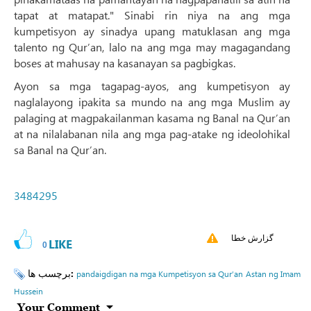
tapat at matapat." Sinabi rin niya na ang mga
kumpetisyon ay sinadya upang matuklasan ang mga
talento ng Qur’an, lalo na ang mga may magagandang
boses at mahusay na kasanayan sa pagbigkas.
Ayon sa mga tagapag-ayos, ang kumpetisyon ay
naglalayong ipakita sa mundo na ang mga Muslim ay
palaging at magpakailanman kasama ng Banal na Qur’an
at na nilalabanan nila ang mga pag-atake ng ideolohikal
sa Banal na Qur’an.
3484295
گزارش خطا
LIKE
0
برچسب ها:
pandaigdigan na mga Kumpetisyon sa Qur’an
Astan ng Imam
Hussein
Your Comment