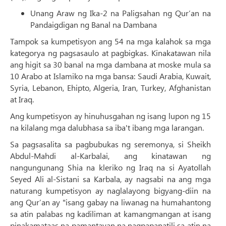
Unang Araw ng Ika-2 na Paligsahan ng Qur’an na
Pandaigdigan ng Banal na Dambana
Tampok sa kumpetisyon ang 54 na mga kalahok sa mga
kategorya ng pagsasaulo at pagbigkas. Kinakatawan nila
ang higit sa 30 banal na mga dambana at moske mula sa
10 Arabo at Islamiko na mga bansa: Saudi Arabia, Kuwait,
Syria, Lebanon, Ehipto, Algeria, Iran, Turkey, Afghanistan
at Iraq.
Ang kumpetisyon ay hinuhusgahan ng isang lupon ng 15
na kilalang mga dalubhasa sa iba't ibang mga larangan.
Sa pagsasalita sa pagbubukas ng seremonya, si Sheikh
Abdul-Mahdi al-Karbalai, ang kinatawan ng
nangungunang Shia na kleriko ng Iraq na si Ayatollah
Seyed Ali al-Sistani sa Karbala, ay nagsabi na ang mga
naturang kumpetisyon ay naglalayong bigyang-diin na
ang Qur’an ay "isang gabay na liwanag na humahantong
sa atin palabas ng kadiliman at kamangmangan at isang
pinakamataas na pamantayan na nagpapanatili sa atin na