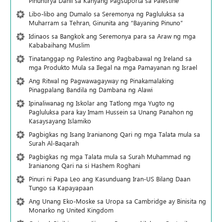
Pinuntirya Dahil sa Kanyang Pagsuporta sa Palestine
Libo-libo ang Dumalo sa Seremonya ng Pagluluksa sa
Muharram sa Tehran, Ginunita ang “Bayaning Pinuno”
Idinaos sa Bangkok ang Seremonya para sa Araw ng mga
Kababaihang Muslim
Tinatanggap ng Palestino ang Pagbabawal ng Ireland sa
mga Produkto Mula sa Ilegal na mga Pamayanan ng Israel
Ang Ritwal ng Pagwawagayway ng Pinakamalaking
Pinagpalang Bandila ng Dambana ng Alawi
Ipinaliwanag ng Iskolar ang Tatlong mga Yugto ng
Pagluluksa para kay Imam Hussein sa Unang Panahon ng
Kasaysayang Islamiko
Pagbigkas ng Isang Iranianong Qari ng mga Talata mula sa
Surah Al-Baqarah
Pagbigkas ng mga Talata mula sa Surah Muhammad ng
Iranianong Qari na si Hashem Roghani
Pinuri ni Papa Leo ang Kasunduang Iran-US Bilang Daan
Tungo sa Kapayapaan
Ang Unang Eko-Moske sa Uropa sa Cambridge ay Binisita ng
Monarko ng United Kingdom