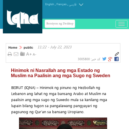
.
.
English
Français
فارسی
Bersiyon ng Desktop
باز
و
سته
ردن
11:22 - July 22, 2023
منو
Home
public
3005800
کد خبر:
Hinimok ni Nasrallah ang mga Estado ng
Muslim na Paalisin ang mga Sugo ng Sweden
BEIRUT (IQNA) – Hinimok ng pinuno ng Hezbollah ng
Lebanon ang lahat ng mga bansang Arabo at Muslim na
paalisin ang mga sugo ng Suwedo mula sa kanilang mga
lupain bilang tugon sa pangalawang pangyayari ng
pagsunog ng Qur’an sa bansang Uropiano.