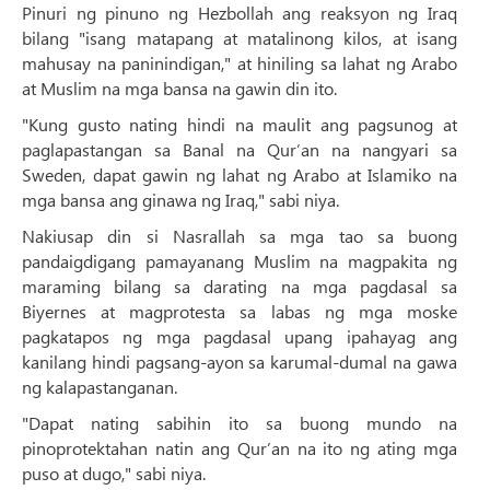
Pinuri ng pinuno ng Hezbollah ang reaksyon ng Iraq
bilang "isang matapang at matalinong kilos, at isang
mahusay na paninindigan," at hiniling sa lahat ng Arabo
at Muslim na mga bansa na gawin din ito.
"Kung gusto nating hindi na maulit ang pagsunog at
paglapastangan sa Banal na Qur’an na nangyari sa
Sweden, dapat gawin ng lahat ng Arabo at Islamiko na
mga bansa ang ginawa ng Iraq," sabi niya.
Nakiusap din si Nasrallah sa mga tao sa buong
pandaigdigang pamayanang Muslim na magpakita ng
maraming bilang sa darating na mga pagdasal sa
Biyernes at magprotesta sa labas ng mga moske
pagkatapos ng mga pagdasal upang ipahayag ang
kanilang hindi pagsang-ayon sa karumal-dumal na gawa
ng kalapastanganan.
"Dapat nating sabihin ito sa buong mundo na
pinoprotektahan natin ang Qur’an na ito ng ating mga
puso at dugo," sabi niya.