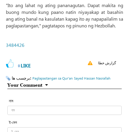
"Ito ang lahat ng ating pananagutan. Dapat makita ng
buong mundo kung paano natin niyayakap at basahin
ang ating banal na kasulatan kapag ito ay napapailalim sa
paglapastangan," pagtatapos ng pinuno ng Hezbollah.
3484426
گزارش خطا
LIKE
0
برچسب ها:
Paglapastangan sa Qur’an
Sayed Hassan Nasrallah
Your Comment
নাম
ই-মেল