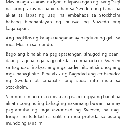
Mas maaga sa araw na iyon, nilapastangan ng isang Iraqi
na taong takas na naninirahan sa Sweden ang banal na
aklat sa labas ng Iraqi na embahada sa Stockholm
habang binabantayan ng pulisya ng Suwedo ang
kaganapan.
Ang pagkilos ng kalapastanganan ay nagdulot ng galit sa
mga Muslim sa mundo.
Bago ang binalak na paglapastangan, sinugod ng daan-
daang Iraqi na mga nagprotesta sa embahada ng Sweden
sa Baghdad, inakyat ang mga pader nito at sinunog ang
mga bahagi nito. Pinatalsik ng Baghdad ang embahador
ng Sweden at pinabalik ang sugo nito mula sa
Stockholm.
Sinunog din ng ekstremista ang isang kopya ng banal na
aklat noong huling bahagi ng nakaraang buwan na may
pag-apruba ng mga awtoridad ng Sweden, na nag-
trigger ng katulad na galit na mga protesta sa buong
mundo ng Muslim.