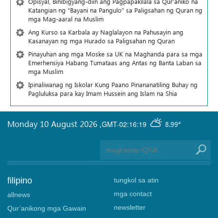
Opisyal, Binibigyang-diin ang Pagpapakilala sa Qur’aniko na
Katangian ng “Bayani na Pangulo” sa Paligsahan ng Quran ng
mga Mag-aaral na Muslim
Ang Kurso sa Karbala ay Naglalayon na Pahusayin ang
Kasanayan ng mga Hurado sa Paligsahan ng Quran
Pinayuhan ang mga Moske sa UK na Maghanda para sa mga
Emerhensiya Habang Tumataas ang Antas ng Banta Laban sa
mga Muslim
Ipinaliwanag ng Iskolar Kung Paano Pinananatiling Buhay ng
Pagluluksa para kay Imam Hussein ang Islam na Shia
Monday 10 August 2026
,
GMT-02:16:19
8.99°
filipino
tungkol sa atin
mga contact
allnews
newsletter
Qur’anikong mga Gawain