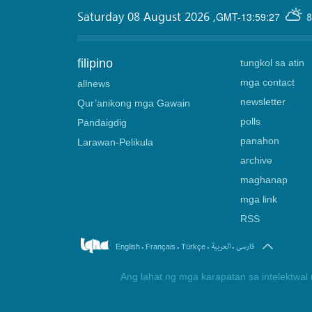
Saturday 08 August 2026
,
GMT-13:59:27
8
filipino
tungkol sa atin
mga contact
allnews
newsletter
Qur’anikong mga Gawain
polls
Pandaigdig
panahon
Larawan-Pelikula
archive
maghanap
mga link
RSS
.
.
.
.
فارسی
العربیة
English
Français
Türkçe
Ang lahat ng mga karapatan sa intelektwal 