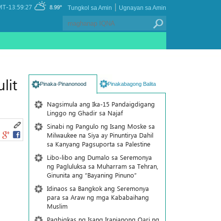
|
T-13:59:27
8.99°
Tungkol sa Amin
Ugnayan sa Amin
lit
Pinaka-Pinanonood
Pinakabagong Balita
Nagsimula ang Ika-15 Pandaigdigang
Linggo ng Ghadir sa Najaf
Sinabi ng Pangulo ng Isang Moske sa
Milwaukee na Siya ay Pinuntirya Dahil
sa Kanyang Pagsuporta sa Palestine
Libo-libo ang Dumalo sa Seremonya
ng Pagluluksa sa Muharram sa Tehran,
Ginunita ang “Bayaning Pinuno”
Idinaos sa Bangkok ang Seremonya
para sa Araw ng mga Kababaihang
Muslim
Pagbigkas ng Isang Iranianong Qari ng