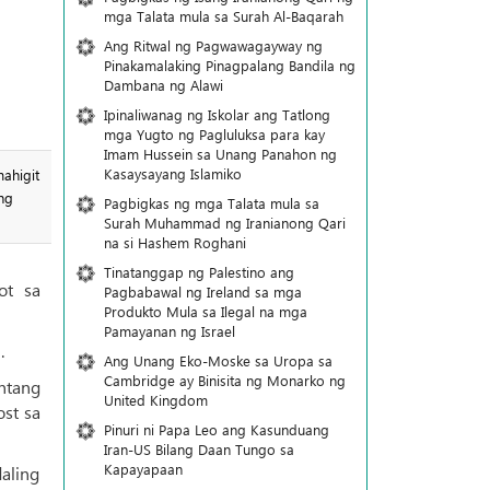
mga Talata mula sa Surah Al-Baqarah
Ang Ritwal ng Pagwawagayway ng
Pinakamalaking Pinagpalang Bandila ng
Dambana ng Alawi
Ipinaliwanag ng Iskolar ang Tatlong
mga Yugto ng Pagluluksa para kay
Imam Hussein sa Unang Panahon ng
Kasaysayang Islamiko
ahigit
ng
Pagbigkas ng mga Talata mula sa
Surah Muhammad ng Iranianong Qari
na si Hashem Roghani
Tinatanggap ng Palestino ang
ot sa
Pagbabawal ng Ireland sa mga
Produkto Mula sa Ilegal na mga
Pamayanan ng Israel
.
Ang Unang Eko-Moske sa Uropa sa
Cambridge ay Binisita ng Monarko ng
ntang
United Kingdom
ost sa
Pinuri ni Papa Leo ang Kasunduang
Iran-US Bilang Daan Tungo sa
Kapayapaan
aling