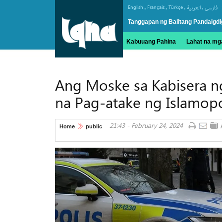
.
.
.
.
English
Français
Türkçe
العربیة
فارسی
Tanggapan ng Balitang Pandaigdi
Kabuuang Pahina
Lahat na mga
Ang Moske sa Kabisera ng
na Pag-atake ng Islamop
21:43 - February 24, 2024
Home
public