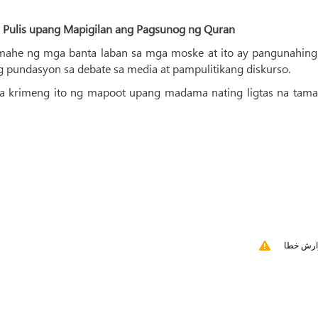
 Pulis upang Mapigilan ang Pagsunog ng Quran
imahe ng mga banta laban sa mga moske at ito ay pangunahing
g pundasyon sa debate sa media at pampulitikang diskurso.
a krimeng ito ng mapoot upang madama nating ligtas na tama
ارش خطا