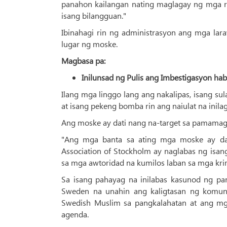
panahon kailangan nating maglagay ng mga re
isang bilangguan."
Ibinahagi rin ng administrasyon ang mga lar
lugar ng moske.
Magbasa pa:
Inilunsad ng Pulis ang Imbestigasyon h
Ilang mga linggo lang ang nakalipas, isang su
at isang pekeng bomba rin ang naiulat na inil
Ang moske ay dati nang na-target sa pamamag
"Ang mga banta sa ating mga moske ay da
Association of Stockholm ay naglabas ng isa
sa mga awtoridad na kumilos laban sa mga kri
Sa isang pahayag na inilabas kasunod ng pa
Sweden na unahin ang kaligtasan ng komun
Swedish Muslim sa pangkalahatan at ang mg
agenda.