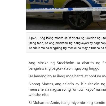
IQNA – Ang isang moske sa kabisera ng Sweden ng Sto
isang taon, na ang pinakahuling pangyayari ay nagan
bandalismo sa dingding ng moske na may pirmana na 
Ang Moske ng Stockholm sa distrito ng S
pangalawang pagkakataon ngayong linggo.
Isa lamang ito sa ilang mga banta at poot na
Noong Martes, ang salarin ay isinulat din 
mensahe, na nagsasabing "umuwi kayo" na inuki
website nito.
Si Mohamed Amin, isang miyembro ng komite n