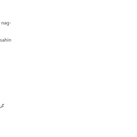
 nag-
sahin
گز