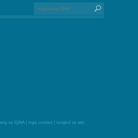
|
|
ilang sa IQNA
mga contact
tungkol sa atin