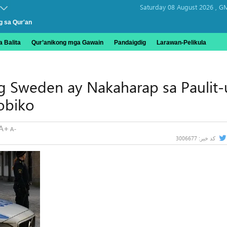
Saturday 08 August 2026 ,
GM
g sa Qur'an
 Balita
Qur’anikong mga Gawain
Pandaigdig
Larawan-Pelikula
 Sweden ay Nakaharap sa Paulit-u
obiko
3006677
کد خبر: