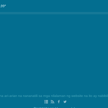
.99°
na ari-arian na nananatili sa mga nilalaman ng website na ito ay nabib