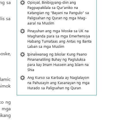
ng sa
Opisyal, Binibigyang-diin ang
Pagpapakilala sa Qur’aniko na
Katangian ng “Bayani na Pangulo” sa
Paligsahan ng Quran ng mga Mag-
is sa
aaral na Muslim
Pinayuhan ang mga Moske sa UK na
Maghanda para sa mga Emerhensiya
Habang Tumataas ang Antas ng Banta
Laban sa mga Muslim
moske,
Ipinaliwanag ng Iskolar Kung Paano
Pinananatiling Buhay ng Pagluluksa
para kay Imam Hussein ang Islam na
Shia
Ang Kurso sa Karbala ay Naglalayon
lamic
na Pahusayin ang Kasanayan ng mga
himok
Hurado sa Paligsahan ng Quran
ko ng
g mga
ikang