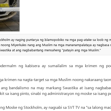
ckholm ay naging puntarya ng Islamopobiko na mga pag-atake sa loob ng m
ap noong Miyerkules nang ang Muslim na mga mananampalataya ay nagbasa 
Swastika at ang nagbabantang mensaheng "patayin ang mga Muslim."
odermalm ng kabisera ay sumailalim sa mga krimen ng po
 mga krimen na nagta-target sa mga Muslim noong nakaraang taon
ng ang bandalismo na may markang Swastika at isang nagbaba
t sa isang pinto, sinabi ng administrasyon ng moske sa isang p
g Moske ng Stockholm, ay nagsabi sa SVT TV na "sa lalong mad