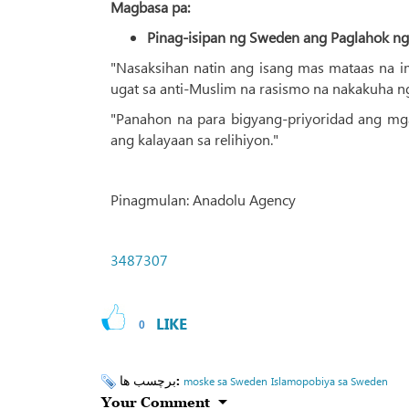
Magbasa pa:
Pinag-isipan ng Sweden ang Paglahok ng
"Nasaksihan natin ang isang mas mataas na 
ugat sa anti-Muslim na rasismo na nakakuha n
"Panahon na para bigyang-priyoridad ang mg
ang kalayaan sa relihiyon."
Pinagmulan: Anadolu Agency
3487307
LIKE
0
برچسب ها:
moske sa Sweden
Islamopobiya sa Sweden
Your Comment