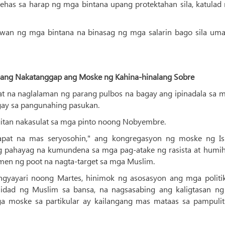
has sa harap ng mga bintana upang protektahan sila, katulad 
awan ng mga bintana na binasag ng mga salarin bago sila umal
abang Nakatanggap ang Moske ng Kahina-hinalang Sobre
lat na naglalaman ng parang pulbos na bagay ang ipinadala sa 
agay sa pangunahing pasukan.
itan nakasulat sa mga pinto noong Nobyembre.
pat na mas seryosohin," ang kongregasyon ng moske ng Is
ng pahayag na kumundena sa mga pag-atake ng rasista at humi
men ng poot na nagta-target sa mga Muslim.
ngyayari noong Martes, hinimok ng asosasyon ang mga politi
idad ng Muslim sa bansa, na nagsasabing ang kaligtasan n
a moske sa partikular ay kailangang mas mataas sa pampulit