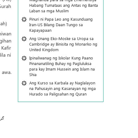
Habang Tumataas ang Antas ng Banta
 Surah
Laban sa mga Muslim
Pinuri ni Papa Leo ang Kasunduang
rah)
Iran-US Bilang Daan Tungo sa
Kapayapaan
niwan
Ang Unang Eko-Moske sa Uropa sa
ggihan
Cambridge ay Binisita ng Monarko ng
 Kafir
United Kingdom
la ni
Ipinaliwanag ng Iskolar Kung Paano
Pinananatiling Buhay ng Pagluluksa
para kay Imam Hussein ang Islam na
 awa.
Shia
Ang Kurso sa Karbala ay Naglalayon
na Pahusayin ang Kasanayan ng mga
Hurado sa Paligsahan ng Quran
گز