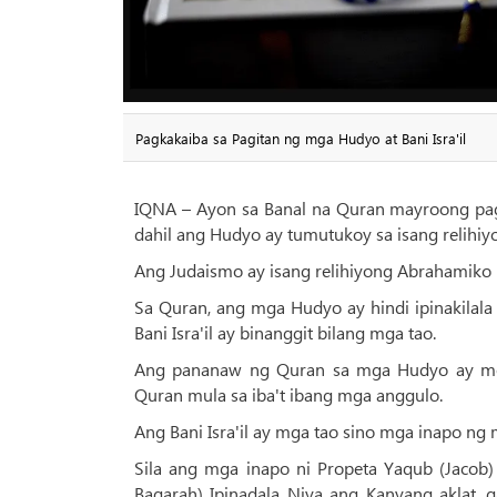
Pagkakaiba sa Pagitan ng mga Hudyo at Bani Isra'il
IQNA – Ayon sa Banal na Quran mayroong pagka
dahil ang Hudyo ay tumutukoy sa isang relihiy
Ang Judaismo ay isang relihiyong Abrahamiko n
Sa Quran, ang mga Hudyo ay hindi ipinakilala 
Bani Isra'il ay binanggit bilang mga tao.
Ang pananaw ng Quran sa mga Hudyo ay medyo
Quran mula sa iba't ibang mga anggulo.
Ang Bani Isra'il ay mga tao sino mga inapo ng 
Sila ang mga inapo ni Propeta Yaqub (Jacob) 
Baqarah) Ipinadala Niya ang Kanyang aklat