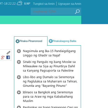
|
T-18:22:22
8.99°
Tungkol sa Amin
Ugnayan sa Amin
Pinaka-Pinanonood
Pinakabagong Balita
Nagsimula ang Ika-15 Pandaigdigang
Linggo ng Ghadir sa Najaf
Sinabi ng Pangulo ng Isang Moske sa
Milwaukee na Siya ay Pinuntirya Dahil
sa Kanyang Pagsuporta sa Palestine
Libo-libo ang Dumalo sa Seremonya
ng Pagluluksa sa Muharram sa Tehran,
Ginunita ang “Bayaning Pinuno”
Idinaos sa Bangkok ang Seremonya
para sa Araw ng mga Kababaihang
Muslim
Pagbigkas ng Isang Iranianong Qari ng