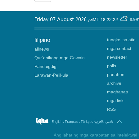
Friday 07 August 2026
,
GMT-18:22:22
8.99
filipino
tungkol sa atin
mga contact
allnews
newsletter
Qur’anikong mga Gawain
polls
Pandaigdig
panahon
Larawan-Pelikula
archive
maghanap
mga link
RSS
.
.
.
.
فارسی
العربیة
English
Français
Türkçe
Ang lahat ng mga karapatan sa intelektwal 