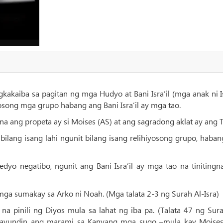
kaiba sa pagitan ng mga Hudyo at Bani Isra’il (mga anak ni Isr
osong mga grupo habang ang Bani Isra’il ay mga tao.
a ang propeta ay si Moises (AS) at ang sagradong aklat ay ang 
bilang isang lahi ngunit bilang isang relihiyosong grupo, haba
 negatibo, ngunit ang Bani Isra’il ay mga tao na tinitingn
mga sumakay sa Arko ni Noah. (Mga talata 2-3 ng Surah Al-Isra)
na pinili ng Diyos mula sa lahat ng iba pa. (Talata 47 ng Sura
, gayundin ang marami sa Kanyang mga sugo –mula kay Moises