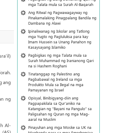
mga Talata mula sa Surah Al-Baqarah
Ang Ritwal ng Pagwawagayway ng
Pinakamalaking Pinagpalang Bandila ng
Dambana ng Alawi
Ipinaliwanag ng Iskolar ang Tatlong
mga Yugto ng Pagluluksa para kay
Imam Hussein sa Unang Panahon ng
Kasaysayang Islamiko
Pagbigkas ng mga Talata mula sa
a’il)
Surah Muhammad ng Iranianong Qari
na si Hashem Roghani
Torah.
Tinatanggap ng Palestino ang
Pagbabawal ng Ireland sa mga
ng ang
Produkto Mula sa Ilegal na mga
Pamayanan ng Israel
Opisyal, Binibigyang-diin ang
an ng
Pagpapakilala sa Qur’aniko na
Katangian ng “Bayani na Pangulo” sa
Paligsahan ng Quran ng mga Mag-
aaral na Muslim
h Al-
Pinayuhan ang mga Moske sa UK na
 (AS)
Maghanda para sa mga Emerhensiya