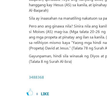
hanggang kay Hesus (AS) sa kanila, at ipinaha
Al-Baqarah)
Sila ay inaasahan na manatiling nakatuon sa p
Pero ano ang ginawa nila? Sinira nila ang ka
si Moises (AS) mag-isa. (Mga talata 20-26 ng 
ang mga propeta at pinatay ang ilan sa kanila. 
sa relihiyon mismo kaya “Yaong mga hindi na
(Propeta) David at Jesus.” (Talata 78 ng Surah 
Gayunpaman, hindi sila winasak ng Diyos at p
(Talata 8 ng Surah Al-Isra)
3488368
LIKE
0