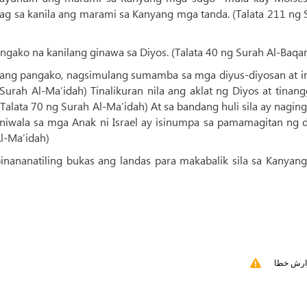
yag sa kanila ang marami sa Kanyang mga tanda. (Talata 211 ng
angako na kanilang ginawa sa Diyos. (Talata 40 ng Surah Al-Baqa
nilang pangako, nagsimulang sumamba sa mga diyus-diyosan at i
Surah Al-Ma’idah) Tinalikuran nila ang aklat ng Diyos at tinan
(Talata 70 ng Surah Al-Ma’idah) At sa bandang huli sila ay naging
niwala sa mga Anak ni Israel ay isinumpa sa pamamagitan ng di
Al-Ma’idah)
inananatiling bukas ang landas para makabalik sila sa Kanyang
ارش خطا