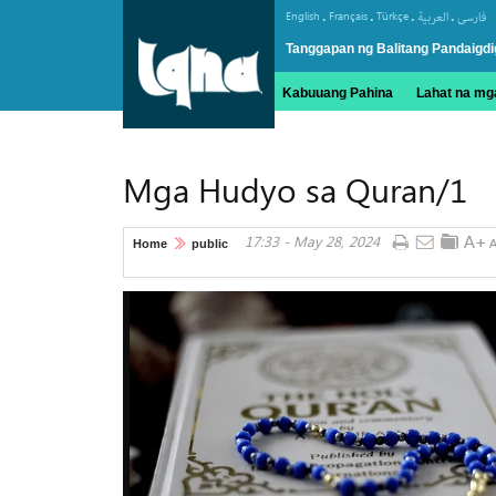
.
.
.
.
English
Français
Türkçe
العربیة
فارسی
Tanggapan ng Balitang Pandaigdi
Kabuuang Pahina
Lahat na mga
Mga Hudyo sa Quran/1
17:33 - May 28, 2024
Home
public