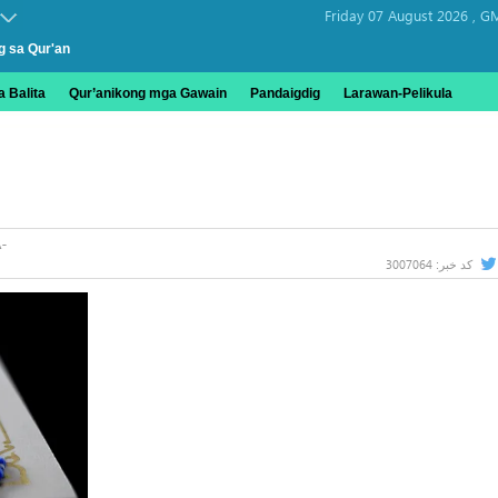
Friday 07 August 2026 ,
GM
g sa Qur'an
 Balita
Qur’anikong mga Gawain
Pandaigdig
Larawan-Pelikula
3007064
کد خبر: