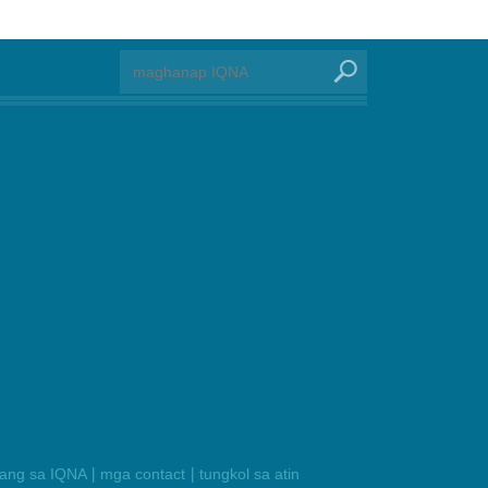
|
|
ilang sa IQNA
mga contact
tungkol sa atin