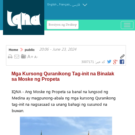
.
.
English
Français
فارسی
Bersiyon ng Desktop
باز
و
سته
ردن
20:06 - June 23, 2024
منو
Home
public
3007171
کد خبر:
Mga Kursong Quranikong Tag-init na Binalak
sa Moske ng Propeta
IQNA - Ang Moske ng Propeta sa banal na lungsod ng
Medina ay magpunong-abala ng mga kursong Quranikong
tag-init na nagsasaad sa unang bahagi ng susunod na
buwan.