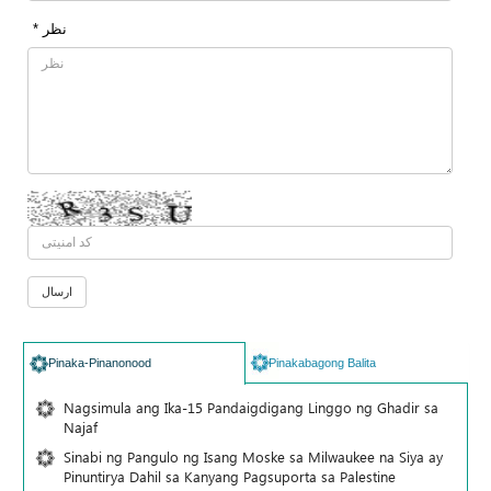
* نظر
Pinaka-Pinanonood
Pinakabagong Balita
Nagsimula ang Ika-15 Pandaigdigang Linggo ng Ghadir sa
Najaf
Sinabi ng Pangulo ng Isang Moske sa Milwaukee na Siya ay
Pinuntirya Dahil sa Kanyang Pagsuporta sa Palestine