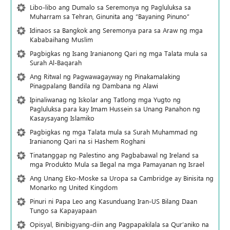
Libo-libo ang Dumalo sa Seremonya ng Pagluluksa sa
Muharram sa Tehran, Ginunita ang “Bayaning Pinuno”
Idinaos sa Bangkok ang Seremonya para sa Araw ng mga
Kababaihang Muslim
Pagbigkas ng Isang Iranianong Qari ng mga Talata mula sa
Surah Al-Baqarah
Ang Ritwal ng Pagwawagayway ng Pinakamalaking
Pinagpalang Bandila ng Dambana ng Alawi
Ipinaliwanag ng Iskolar ang Tatlong mga Yugto ng
Pagluluksa para kay Imam Hussein sa Unang Panahon ng
Kasaysayang Islamiko
Pagbigkas ng mga Talata mula sa Surah Muhammad ng
Iranianong Qari na si Hashem Roghani
Tinatanggap ng Palestino ang Pagbabawal ng Ireland sa
mga Produkto Mula sa Ilegal na mga Pamayanan ng Israel
Ang Unang Eko-Moske sa Uropa sa Cambridge ay Binisita ng
Monarko ng United Kingdom
Pinuri ni Papa Leo ang Kasunduang Iran-US Bilang Daan
Tungo sa Kapayapaan
Opisyal, Binibigyang-diin ang Pagpapakilala sa Qur’aniko na