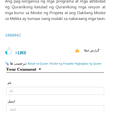
Ang pag-oorganisa ng mga programa at mga aktibidad
ng Quranikong katulad ng Quranikong mga sesyon at
mga kurso sa Moske ng Propeta at ang Dakilang Moske
sa Mekka ay tumaas nang malaki sa nakaraang mga taon.
3488842
گزارش خطا
LIKE
0
برچسب ها:
Banal na Quran
Moske ng Propeta
Pagbigkas ng Quran
Your Comment
نام
ایمیل