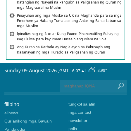
Katangian ng “Bayani na Pangulo” sa Paligsahan ng Quran ng
mga Mag-aaral na Muslim
Pinayuhan ang mga Moske sa UK na Maghanda para sa mga
Emerhensiya Habang Tumataas ang Antas ng Banta Laban sa
mga Muslim
Ipinaliwanag ng Iskolar Kung Paano Pinananatiling Buhay ng
Pagluluksa para kay Imam Hussein ang Islam na Shia
Ang Kurso sa Karbala ay Naglalayon na Pahusayin ang
Kasanayan ng mga Hurado sa Paligsahan ng Quran
Sunday 09 August 2026
,
GMT-16:07:41
8.99°
filipino
tungkol sa atin
mga contact
allnews
newsletter
Qur’anikong mga Gawain
polls
Pandaigdig