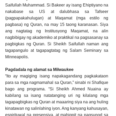
Saifullah Muhammad. Si Bakeer ay isang Ehiptiyano na
nakabase sa US at dalubhasa sa Tafseer
(pagpapakahulugan) at Maqamat (mga estilo ng
pagbasa) ng Quran, na may 15 taong karanasan. Siya
ang nagtatag ng Institusyong Maqamat, na alin
nagbibigay ng akademiko at praktikal na pagsasanay sa
pagbigkas ng Quran. Si Sheikh Saifullah naman ang
tagapangulo at tagapagtatag ng Salam Seminary sa
Minneapolis.
Pagdadala ng alamat sa Milwaukee
“Ito ay magiging isang napakagandang pagkakataon
para sa mga nagmamahal sa Quran,” sinabi ni Shafique
bago ang programa. “Si Sheikh Ahmed Nuaina ay
kabilang sa isang natatanging uri ng kilalang mga
tagapagbigkas ng Quran at maaaring siya na ang huling
kinatawan ng salinlahing iyon. Ang kanyang kahusayan,
espirituwal na presensiya, at mahigpit na pagsunod sa