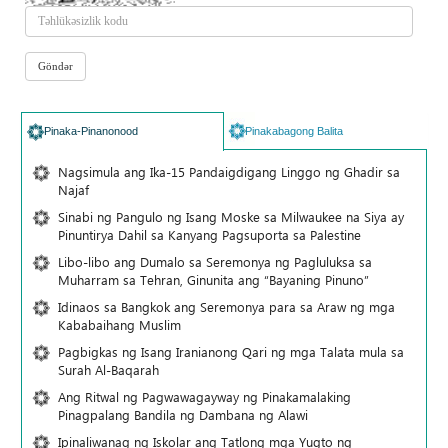
Pinaka-Pinanonood
Pinakabagong Balita
Nagsimula ang Ika-15 Pandaigdigang Linggo ng Ghadir sa
Najaf
Sinabi ng Pangulo ng Isang Moske sa Milwaukee na Siya ay
Pinuntirya Dahil sa Kanyang Pagsuporta sa Palestine
Libo-libo ang Dumalo sa Seremonya ng Pagluluksa sa
Muharram sa Tehran, Ginunita ang “Bayaning Pinuno”
Idinaos sa Bangkok ang Seremonya para sa Araw ng mga
Kababaihang Muslim
Pagbigkas ng Isang Iranianong Qari ng mga Talata mula sa
Surah Al-Baqarah
Ang Ritwal ng Pagwawagayway ng Pinakamalaking
Pinagpalang Bandila ng Dambana ng Alawi
Ipinaliwanag ng Iskolar ang Tatlong mga Yugto ng