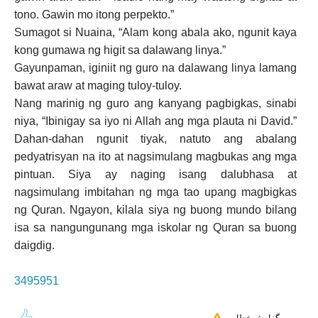
tono. Gawin mo itong perpekto.”
Sumagot si Nuaina, “Alam kong abala ako, ngunit kaya
kong gumawa ng higit sa dalawang linya.”
Gayunpaman, iginiit ng guro na dalawang linya lamang
bawat araw at maging tuloy-tuloy.
Nang marinig ng guro ang kanyang pagbigkas, sinabi
niya, “Ibinigay sa iyo ni Allah ang mga plauta ni David.”
Dahan-dahan ngunit tiyak, natuto ang abalang
pedyatrisyan na ito at nagsimulang magbukas ang mga
pintuan. Siya ay naging isang dalubhasa at
nagsimulang imbitahan ng mga tao upang magbigkas
ng Quran. Ngayon, kilala siya ng buong mundo bilang
isa sa nangungunang mga iskolar ng Quran sa buong
daigdig.
3495951
گزارش خطا