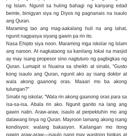
ng Islam. Ngunit sa huling bahagi ng kanyang edad
beinte, binigyan siya ng Diyos ng pagnanais na isaulo
ang Quran.
Maraming tao ang mag-aakalang huli na ang lahat,
ngunit nagpasya siyang gawin pa rin ito.
Nasa Ehipto siya noon. Maraming mga iskolar ng Islam
ang naroon. At nagkataong sa kanilang lokal na masjid
ay may isang propesor sino nagtuturo ng pagbigkas ng
Quran. Lumapit si Nuaina sa sheikh at sinabi, “Gusto
kong isaulo ang Quran, ngunit ako ay isang doktor at
wala akong gaanong oras. Maaari mo ba akong
tulungan?”
Sinabi ng iskolar, “Wala rin akong gaanong oras para sa
isa-sa-isa. Abala rin ako. Ngunit ganito na lang ang
gawin natin. Araw-araw, isaulo at perpektuhin mo ang
dalawang linya ng Quran. Mayroon lamang akong isang
kondisyon: walang bakasyon. Kailangan mo itong
gawin araw-araw—isaulo nang may wastong bigkas at