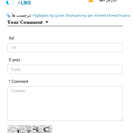
LIKE
0
برچسب ها:
Pagbigkas ng Quran
Ehiptiyanong qari
Ahmed Ahmed Nuaina
Your Comment
Ad
E-poçt
* Comment