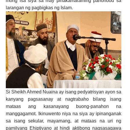
mong isa siya sa may pinakamaraming panonood sa
larangan ng pagbigkas ng Islam.
Si Sheikh Ahmed Nuaina ay isang pedyatrisyan ayon sa
kanyang pagsasanay at nagtrabaho bilang isang
mataas ang kasanayang buong-panahon na
manggagamot. Ikinuwento niya na siya ay ipinanganak
sa isang sekular, mayamang, at mataas na uri ng
pamilyang Ehiptiyano at hindi aktibong nagsasagawa