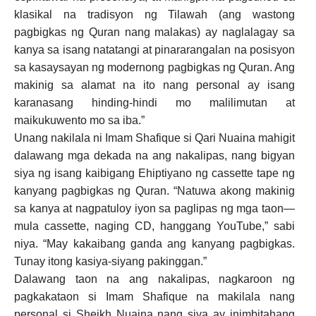
klasikal na tradisyon ng Tilawah (ang wastong
pagbigkas ng Quran nang malakas) ay naglalagay sa
kanya sa isang natatangi at pinararangalan na posisyon
sa kasaysayan ng modernong pagbigkas ng Quran. Ang
makinig sa alamat na ito nang personal ay isang
karanasang hinding-hindi mo malilimutan at
maikukuwento mo sa iba.”
Unang nakilala ni Imam Shafique si Qari Nuaina mahigit
dalawang mga dekada na ang nakalipas, nang bigyan
siya ng isang kaibigang Ehiptiyano ng cassette tape ng
kanyang pagbigkas ng Quran. “Natuwa akong makinig
sa kanya at nagpatuloy iyon sa paglipas ng mga taon—
mula cassette, naging CD, hanggang YouTube,” sabi
niya. “May kakaibang ganda ang kanyang pagbigkas.
Tunay itong kasiya-siyang pakinggan.”
Dalawang taon na ang nakalipas, nagkaroon ng
pagkakataon si Imam Shafique na makilala nang
personal si Sheikh Nuaina nang siya ay inimbitahang