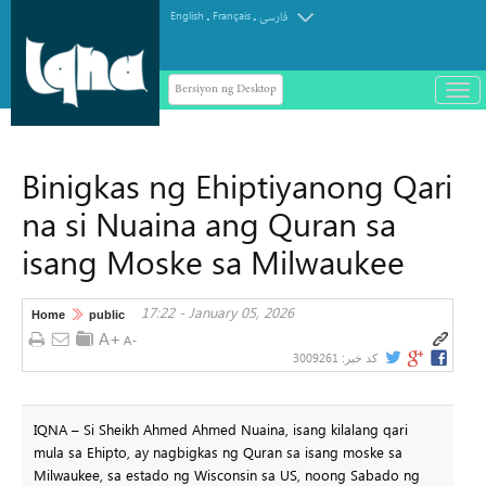
.
.
English
Français
فارسی
Bersiyon ng Desktop
باز
و
سته
ردن
Binigkas ng Ehiptiyanong Qari
منو
na si Nuaina ang Quran sa
isang Moske sa Milwaukee
17:22 - January 05, 2026
Home
public
3009261
کد خبر:
IQNA – Si Sheikh Ahmed Ahmed Nuaina, isang kilalang qari
mula sa Ehipto, ay nagbigkas ng Quran sa isang moske sa
Milwaukee, sa estado ng Wisconsin sa US, noong Sabado ng