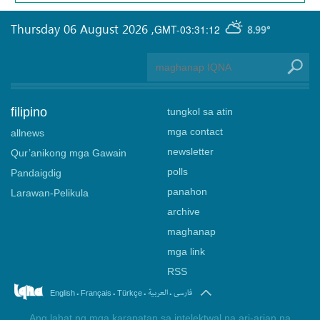
Thursday 06 August 2026
,
GMT-03:31:12
8.99°
filipino
tungkol sa atin
mga contact
allnews
newsletter
Qur’anikong mga Gawain
polls
Pandaigdig
panahon
Larawan-Pelikula
archive
maghanap
mga link
RSS
.
.
.
.
فارسی
العربیة
English
Français
Türkçe
Ang lahat ng mga karapatan sa intelektwal na ari-arian na