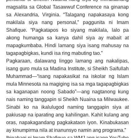
magsalita sa Global Tasawwuf Conference na ginanap
sa Alexandria, Virginia. “Talagang napakasaya kong
makilala siya nang personal,” paggunita ni Imam
Shafique. “Pagkatapos ko siyang makilala, lalo pa
akong humanga sa kanya dahil siya ay mabait at
mapagkumbaba. Hindi lamang siya isang mahusay na
tagapagbigkas, kundi isa ring mabuting tao.”
Pagkaraan, dalawang linggo lamang ang nakalipas,
isang guro mula sa Madina Institute, si Sheikh Saifullah
Muhammad—“isang napakasikat na iskolar ng Islam
mula Minnesota na magiging isa sa mga tagapagbigkas
sa kaganapan noong Sabado”—ang nagtanong kung
nais naming tanggapin si Sheikh Nuaina sa Milwaukee.
Sinabi ko na ikalulugod naming tanggapin siya at
pakiusap na iparating ang kahilingan. Kahit kulang ang
oras, napakagandang pagkakataon iyon. Kinabukasan
ay kinumpirma nila at inanunsyo namin ang programa.”
Ibinahagi ni Imam Shafique sa WMJ ang isang YouTube