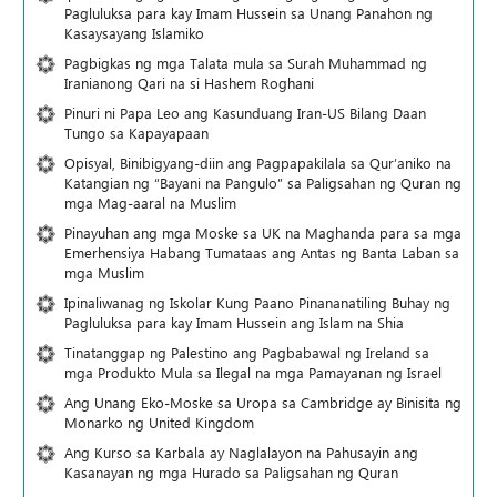
Pagluluksa para kay Imam Hussein sa Unang Panahon ng
Kasaysayang Islamiko
Pagbigkas ng mga Talata mula sa Surah Muhammad ng
Iranianong Qari na si Hashem Roghani
Pinuri ni Papa Leo ang Kasunduang Iran-US Bilang Daan
Tungo sa Kapayapaan
Opisyal, Binibigyang-diin ang Pagpapakilala sa Qur’aniko na
Katangian ng “Bayani na Pangulo” sa Paligsahan ng Quran ng
mga Mag-aaral na Muslim
Pinayuhan ang mga Moske sa UK na Maghanda para sa mga
Emerhensiya Habang Tumataas ang Antas ng Banta Laban sa
mga Muslim
Ipinaliwanag ng Iskolar Kung Paano Pinananatiling Buhay ng
Pagluluksa para kay Imam Hussein ang Islam na Shia
Tinatanggap ng Palestino ang Pagbabawal ng Ireland sa
mga Produkto Mula sa Ilegal na mga Pamayanan ng Israel
Ang Unang Eko-Moske sa Uropa sa Cambridge ay Binisita ng
Monarko ng United Kingdom
Ang Kurso sa Karbala ay Naglalayon na Pahusayin ang
Kasanayan ng mga Hurado sa Paligsahan ng Quran