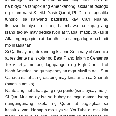
na bidyo na tampok ang Amerikanong iskolar at teologo
ng Islam na si Sheikh Yasir Qadhi, Ph.D., na nagsalita
tungkol sa kanyang pagkikita kay Qari Nuaina.
Ikinuwento niya ito bilang halimbawa na kapag ang
isang tao ay may dedikasyon at tiyaga, magbubukas si
Allah ng mga pinto at dadalhin ka sa mga lugar na hindi
mo inaasahan.
Si Qadhi ay ang dekano ng Islamic Seminary of America
at residente na iskolar ng East Plano Islamic Center sa
Texas. Siya rin ang tagapangulo ng Fiqh Council of
North America, na gumagabay sa mga Muslim ng US at
Canada sa lahat ng usaping may kinalaman sa Shariah
(batas Islamiko).
Narito ang mahahalagang mga punto (isinalaysay muli):
Si Qari Nuaina ay isa sa buhay na mga alamat, isang
nangungunang iskolar ng Quran at pagbigkas sa
kasalukuyan. Hanapin mo siya sa YouTube at makikita