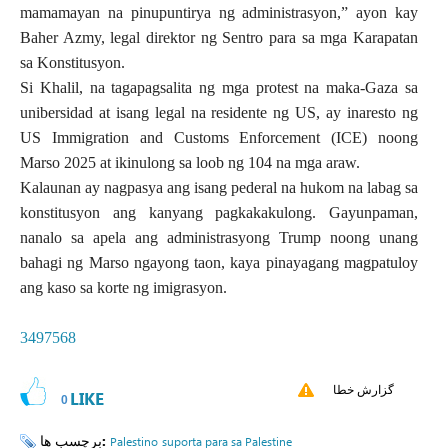
mamamayan na pinupuntirya ng administrasyon,” ayon kay
Baher Azmy, legal direktor ng
Sentro para sa mga Karapatan
sa Konstitusyon.
Si Khalil, na tagapagsalita ng mga protest na maka-Gaza sa
unibersidad at isang legal na residente ng US, ay inaresto ng
US Immigration and Customs Enforcement (ICE) noong
Marso 2025 at ikinulong sa loob ng 104 na mga araw.
Kalaunan ay nagpasya ang isang
pederal na hukom na labag sa
konstitusyon ang kanyang pagkakakulong. Gayunpaman,
nanalo sa apela ang administrasyong Trump noong unang
bahagi ng Marso ngayong taon, kaya pinayagang magpatuloy
ang kaso sa korte ng imigrasyon.
3497568
گزارش خطا
LIKE
0
برچسب ها:
Palestino
suporta para sa Palestine