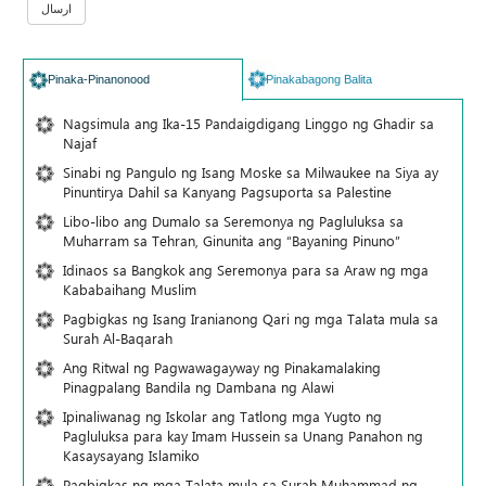
Pinaka-Pinanonood
Pinakabagong Balita
Nagsimula ang Ika-15 Pandaigdigang Linggo ng Ghadir sa
Najaf
Sinabi ng Pangulo ng Isang Moske sa Milwaukee na Siya ay
Pinuntirya Dahil sa Kanyang Pagsuporta sa Palestine
Libo-libo ang Dumalo sa Seremonya ng Pagluluksa sa
Muharram sa Tehran, Ginunita ang “Bayaning Pinuno”
Idinaos sa Bangkok ang Seremonya para sa Araw ng mga
Kababaihang Muslim
Pagbigkas ng Isang Iranianong Qari ng mga Talata mula sa
Surah Al-Baqarah
Ang Ritwal ng Pagwawagayway ng Pinakamalaking
Pinagpalang Bandila ng Dambana ng Alawi
Ipinaliwanag ng Iskolar ang Tatlong mga Yugto ng
Pagluluksa para kay Imam Hussein sa Unang Panahon ng
Kasaysayang Islamiko
Pagbigkas ng mga Talata mula sa Surah Muhammad ng