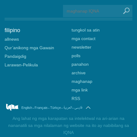
filipino
tungkol sa atin
mga contact
allnews
newsletter
Qur’anikong mga Gawain
polls
Pandaigdig
panahon
Larawan-Pelikula
archive
maghanap
mga link
RSS
.
.
.
.
فارسی
العربیة
English
Français
Türkçe
Ang lahat ng mga karapatan sa intelektwal na ari-arian na
nananatili sa mga nilalaman ng website na ito ay nabibilang sa
IQNA