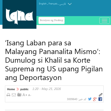
.
.
English
Français
فارسی
Bersiyon ng Desktop
باز
و
سته
ردن
‘Isang Laban para sa
منو
Malayang Pananalita Mismo’:
Dumulog si Khalil sa Korte
Suprema ng US upang Pigilan
ang Deportasyon
1:20 - May 25, 2026
Home
public
3009640
کد خبر: