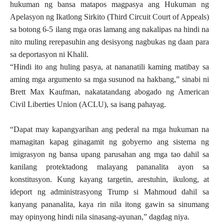
hukuman ng bansa matapos magpasya ang Hukuman ng
Apelasyon ng Ikatlong Sirkito (Third Circuit Court of Appeals)
sa botong 6-5 ilang mga oras lamang ang nakalipas na hindi na
nito muling rerepasuhin ang desisyong nagbukas ng daan para
sa deportasyon ni Khalil.
“Hindi ito ang huling pasya, at nananatili kaming matibay sa
aming mga argumento sa mga susunod na hakbang,” sinabi ni
Brett Max Kaufman, nakatatandang abogado ng American
Civil Liberties Union (ACLU), sa isang pahayag.
“Dapat may kapangyarihan ang pederal na mga hukuman na
mamagitan kapag ginagamit ng gobyerno ang sistema ng
imigrasyon ng bansa upang parusahan ang mga tao dahil sa
kanilang protektadong malayang pananalita ayon sa
konstitusyon. Kung kayang targetin, arestuhin, ikulong, at
ideport ng administrasyong Trump si Mahmoud dahil sa
kanyang pananalita, kaya rin nila itong gawin sa sinumang
may opinyong hindi nila sinasang-ayunan,” dagdag niya.