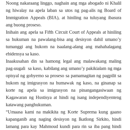
Noong nakaraang linggo, naghain ang mga abogado ni Khalil
ng hiwalay na apela laban sa utos ng pag-alis ng Board of
Immigration Appeals (BIA), at hiniling na tuluyang ibasura
ang buong proseso.
Inihain ang apela sa Fifth Circuit Court of Appeals at hiniling
sa hukuman na pawalang-bisa ang desisyon dahil umano’y
tumanggi ang hukom na isaalang-alang ang mahahalagang
ebidensya sa kaso.
Inaakusahan din sa hamong legal ang malawakang maling
pag-uugali
sa kaso, kabilang ang umano’y pakikialam ng mga
opisyal ng gobyerno sa proseso sa pamamagitan ng pagpilit sa
hukom ng imigrasyon na humawak ng kaso, na ginanap sa
korte ng apela sa imigrasyon na pinangangasiwaan ng
Kagawaran ng Hustisya at hindi ng isang independiyenteng
katawang panghukuman.
“Umaasa kami na makikita ng Korte Suprema kung gaano
kapanganib ang naging desisyon ng
Ikatlong Sirkito, hindi
lamang para kay Mahmoud kundi para rin sa iba pang hindi