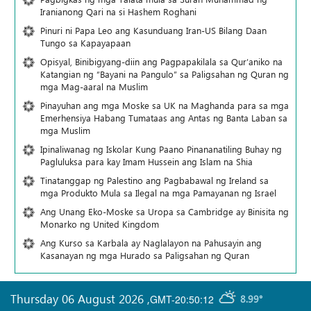
Iranianong Qari na si Hashem Roghani
Pinuri ni Papa Leo ang Kasunduang Iran-US Bilang Daan
Tungo sa Kapayapaan
Opisyal, Binibigyang-diin ang Pagpapakilala sa Qur’aniko na
Katangian ng “Bayani na Pangulo” sa Paligsahan ng Quran ng
mga Mag-aaral na Muslim
Pinayuhan ang mga Moske sa UK na Maghanda para sa mga
Emerhensiya Habang Tumataas ang Antas ng Banta Laban sa
mga Muslim
Ipinaliwanag ng Iskolar Kung Paano Pinananatiling Buhay ng
Pagluluksa para kay Imam Hussein ang Islam na Shia
Tinatanggap ng Palestino ang Pagbabawal ng Ireland sa
mga Produkto Mula sa Ilegal na mga Pamayanan ng Israel
Ang Unang Eko-Moske sa Uropa sa Cambridge ay Binisita ng
Monarko ng United Kingdom
Ang Kurso sa Karbala ay Naglalayon na Pahusayin ang
Kasanayan ng mga Hurado sa Paligsahan ng Quran
Thursday 06 August 2026
,
GMT-20:50:12
8.99°