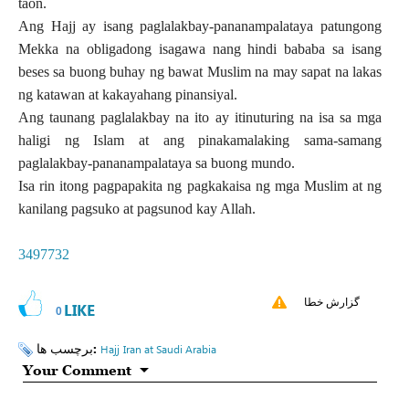
taon.
Ang Hajj ay isang paglalakbay-pananampalataya patungong
Mekka na obligadong isagawa nang hindi bababa sa isang
beses sa buong buhay ng bawat Muslim na may sapat na lakas
ng katawan at kakayahang pinansiyal.
Ang taunang paglalakbay na ito ay itinuturing na isa sa mga
haligi ng Islam at ang pinakamalaking sama-samang
paglalakbay-pananampalataya sa buong mundo.
Isa rin itong pagpapakita ng pagkakaisa ng mga Muslim at ng
kanilang pagsuko at pagsunod kay Allah.
3497732
گزارش خطا
LIKE
0
برچسب ها:
Hajj
Iran at Saudi Arabia
Your Comment