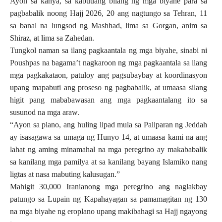
Ayon sa kanya, sa kabuuang bilang ng mga biyahe para sa
pagbabalik noong Hajj 2026, 20 ang nagtungo sa Tehran, 11
sa banal na lungsod ng Mashhad, lima sa Gorgan, anim sa
Shiraz, at lima sa Zahedan.
Tungkol naman sa ilang pagkaantala ng mga biyahe, sinabi ni
Poushpas na bagama’t nagkaroon ng mga pagkaantala sa ilang
mga pagkakataon, patuloy ang pagsubaybay at koordinasyon
upang mapabuti ang proseso ng pagbabalik, at umaasa silang
higit pang mababawasan ang mga pagkaantalang ito sa
susunod na mga araw.
“Ayon sa plano, ang huling lipad mula sa Paliparan ng Jeddah
ay isasagawa sa umaga ng Hunyo 14, at umaasa kami na ang
lahat ng aming minamahal na mga peregrino ay makababalik
sa kanilang mga pamilya at sa kanilang bayang Islamiko nang
ligtas at nasa mabuting kalusugan.”
Mahigit 30,000 Iranianong mga peregrino ang naglakbay
patungo sa Lupain ng Kapahayagan sa pamamagitan ng 130
na mga biyahe ng eroplano upang makibahagi sa Hajj ngayong