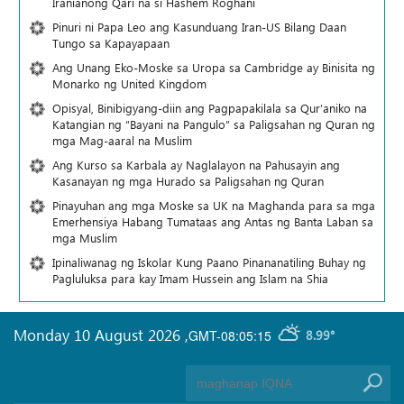
Iranianong Qari na si Hashem Roghani
Pinuri ni Papa Leo ang Kasunduang Iran-US Bilang Daan
Tungo sa Kapayapaan
Ang Unang Eko-Moske sa Uropa sa Cambridge ay Binisita ng
Monarko ng United Kingdom
Opisyal, Binibigyang-diin ang Pagpapakilala sa Qur’aniko na
Katangian ng “Bayani na Pangulo” sa Paligsahan ng Quran ng
mga Mag-aaral na Muslim
Ang Kurso sa Karbala ay Naglalayon na Pahusayin ang
Kasanayan ng mga Hurado sa Paligsahan ng Quran
Pinayuhan ang mga Moske sa UK na Maghanda para sa mga
Emerhensiya Habang Tumataas ang Antas ng Banta Laban sa
mga Muslim
Ipinaliwanag ng Iskolar Kung Paano Pinananatiling Buhay ng
Pagluluksa para kay Imam Hussein ang Islam na Shia
Monday 10 August 2026
,
GMT-08:05:15
8.99°