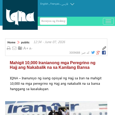
.
.
English
Français
فارسی
Bersiyon ng Desktop
باز
و
سته
ردن
12:34 - June 07, 2026
منو
Home
public
3009688
کد خبر:
Mahigit 10,000 Iranianong mga Peregrino ng
Hajj ang Nakabalik na sa Kanilang Bansa
IQNA – Inanunsyo ng isang opisyal ng Hajj sa Iran na mahigit
10,000 na mga peregrino ng Hajj ang nakabalik na sa bansa
hanggang sa kasalukuyan.