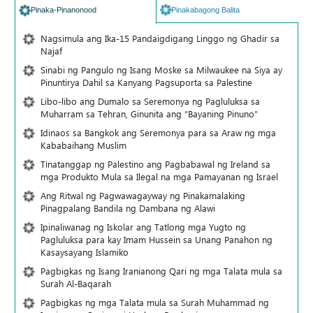
Pinaka-Pinanonood
Pinakabagong Balita
Nagsimula ang Ika-15 Pandaigdigang Linggo ng Ghadir sa
Najaf
Sinabi ng Pangulo ng Isang Moske sa Milwaukee na Siya ay
Pinuntirya Dahil sa Kanyang Pagsuporta sa Palestine
Libo-libo ang Dumalo sa Seremonya ng Pagluluksa sa
Muharram sa Tehran, Ginunita ang “Bayaning Pinuno”
Idinaos sa Bangkok ang Seremonya para sa Araw ng mga
Kababaihang Muslim
Tinatanggap ng Palestino ang Pagbabawal ng Ireland sa
mga Produkto Mula sa Ilegal na mga Pamayanan ng Israel
Ang Ritwal ng Pagwawagayway ng Pinakamalaking
Pinagpalang Bandila ng Dambana ng Alawi
Ipinaliwanag ng Iskolar ang Tatlong mga Yugto ng
Pagluluksa para kay Imam Hussein sa Unang Panahon ng
Kasaysayang Islamiko
Pagbigkas ng Isang Iranianong Qari ng mga Talata mula sa
Surah Al-Baqarah
Pagbigkas ng mga Talata mula sa Surah Muhammad ng