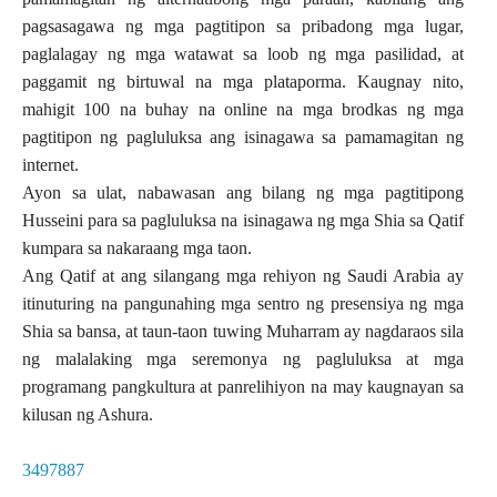
pagsasagawa ng mga pagtitipon sa pribadong mga lugar,
paglalagay ng mga watawat sa loob ng mga pasilidad, at
paggamit ng birtuwal na mga plataporma. Kaugnay nito,
mahigit 100 na buhay na online na mga brodkas ng mga
pagtitipon ng pagluluksa ang isinagawa sa pamamagitan ng
internet.
Ayon sa ulat, nabawasan ang bilang ng mga pagtitipong
Husseini para sa pagluluksa na isinagawa ng mga Shia sa Qatif
kumpara sa nakaraang mga taon.
Ang Qatif at ang silangang mga rehiyon ng Saudi Arabia ay
itinuturing na pangunahing mga sentro ng presensiya ng mga
Shia sa bansa, at taun-taon tuwing Muharram ay nagdaraos sila
ng malalaking mga seremonya ng pagluluksa at mga
programang pangkultura at panrelihiyon na may kaugnayan sa
kilusan ng Ashura.
3497887