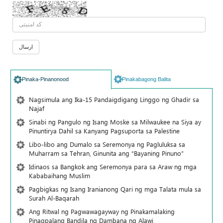
Pinaka-Pinanonood
Pinakabagong Balita
Nagsimula ang Ika-15 Pandaigdigang Linggo ng Ghadir sa
Najaf
Sinabi ng Pangulo ng Isang Moske sa Milwaukee na Siya ay
Pinuntirya Dahil sa Kanyang Pagsuporta sa Palestine
Libo-libo ang Dumalo sa Seremonya ng Pagluluksa sa
Muharram sa Tehran, Ginunita ang “Bayaning Pinuno”
Idinaos sa Bangkok ang Seremonya para sa Araw ng mga
Kababaihang Muslim
Pagbigkas ng Isang Iranianong Qari ng mga Talata mula sa
Surah Al-Baqarah
Ang Ritwal ng Pagwawagayway ng Pinakamalaking
Pinagpalang Bandila ng Dambana ng Alawi