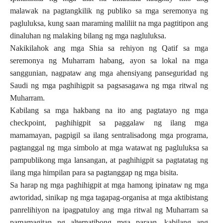
malawak na pagtangkilik ng publiko sa mga seremonya ng
pagluluksa, kung saan maraming maliliit na mga pagtitipon ang
dinaluhan ng malaking bilang ng mga nagluluksa.
Nakikilahok ang mga Shia sa rehiyon ng Qatif sa mga
seremonya ng Muharram habang, ayon sa lokal na mga
sanggunian, nagpataw ang mga ahensiyang panseguridad ng
Saudi ng mga paghihigpit sa pagsasagawa ng mga ritwal ng
Muharram.
Kabilang sa mga hakbang na ito ang pagtatayo ng mga
checkpoint, paghihigpit sa paggalaw ng ilang mga
mamamayan, pagpigil sa ilang sentralisadong mga programa,
pagtanggal ng mga simbolo at mga watawat ng pagluluksa sa
pampublikong mga lansangan, at paghihigpit sa pagtatatag ng
ilang mga himpilan para sa pagtanggap ng mga bisita.
Sa harap ng mga paghihigpit at mga hamong ipinataw ng mga
awtoridad, sinikap ng mga tagapag-organisa at mga aktibistang
panrelihiyon na ipagpatuloy ang mga ritwal ng Muharram sa
pamamagitan ng alternatibong mga paraan, kabilang ang