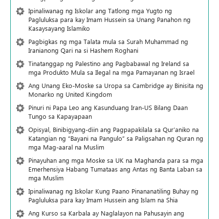
Ipinaliwanag ng Iskolar ang Tatlong mga Yugto ng
Pagluluksa para kay Imam Hussein sa Unang Panahon ng
Kasaysayang Islamiko
Pagbigkas ng mga Talata mula sa Surah Muhammad ng
Iranianong Qari na si Hashem Roghani
Tinatanggap ng Palestino ang Pagbabawal ng Ireland sa
mga Produkto Mula sa Ilegal na mga Pamayanan ng Israel
Ang Unang Eko-Moske sa Uropa sa Cambridge ay Binisita ng
Monarko ng United Kingdom
Pinuri ni Papa Leo ang Kasunduang Iran-US Bilang Daan
Tungo sa Kapayapaan
Opisyal, Binibigyang-diin ang Pagpapakilala sa Qur’aniko na
Katangian ng “Bayani na Pangulo” sa Paligsahan ng Quran ng
mga Mag-aaral na Muslim
Pinayuhan ang mga Moske sa UK na Maghanda para sa mga
Emerhensiya Habang Tumataas ang Antas ng Banta Laban sa
mga Muslim
Ipinaliwanag ng Iskolar Kung Paano Pinananatiling Buhay ng
Pagluluksa para kay Imam Hussein ang Islam na Shia
Ang Kurso sa Karbala ay Naglalayon na Pahusayin ang