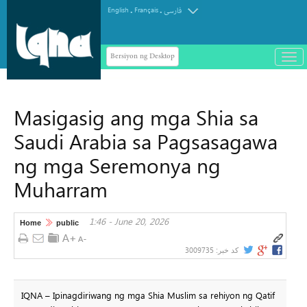
.
.
English
Français
فارسی
Bersiyon ng Desktop
باز
و
سته
ردن
Masigasig ang mga Shia sa
منو
Saudi Arabia sa Pagsasagawa
ng mga Seremonya ng
Muharram
1:46 - June 20, 2026
Home
public
3009735
کد خبر:
IQNA – Ipinagdiriwang ng mga Shia Muslim sa rehiyon ng Qatif