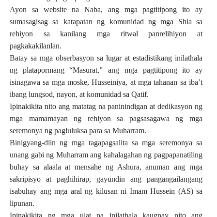
Ayon sa website na Naba, ang mga pagtitipong ito ay
sumasagisag sa katapatan ng komunidad ng mga Shia sa
rehiyon sa kanilang mga ritwal panrelihiyon at
pagkakakilanlan.
Batay sa mga obserbasyon sa lugar at estadistikang inilathala
ng platapormang “Masurat,” ang mga pagtitipong ito ay
isinagawa sa mga moske, Husseiniya, at mga tahanan sa iba’t
ibang lungsod, nayon, at komunidad sa Qatif.
Ipinakikita nito ang matatag na paninindigan at dedikasyon ng
mga mamamayan ng rehiyon sa pagsasagawa ng mga
seremonya ng pagluluksa para sa Muharram.
Binigyang-diin ng mga tagapagsalita sa mga seremonya sa
unang gabi ng Muharram ang kahalagahan ng pagpapanatiling
buhay sa alaala at mensahe ng Ashura, anuman ang mga
sakripisyo at paghihirap, gayundin ang pangangailangang
isabuhay ang mga aral ng kilusan ni Imam Hussein (AS) sa
lipunan.
Ipinakikita ng mga ulat na inilathala kaugnay nito ang