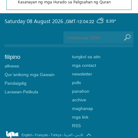
Kasanayan ng mga Hurado sa Paligsahan ng Quran
Saturday 08 August 2026
,
GMT-12:04:22
8.99°
filipino
tungkol sa atin
mga contact
allnews
newsletter
Qur’anikong mga Gawain
polls
Pandaigdig
panahon
Larawan-Pelikula
archive
maghanap
mga link
RSS
.
.
.
.
فارسی
العربیة
English
Français
Türkçe