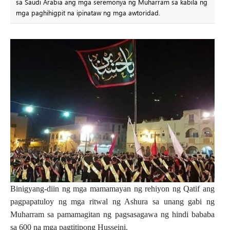
sa Saudi Arabia ang mga seremonya ng Muharram sa kabila ng
mga paghihigpit na ipinataw ng mga awtoridad.
Binigyang-diin ng mga mamamayan ng rehiyon ng Qatif ang
pagpapatuloy ng mga ritwal ng Ashura sa unang gabi ng
Muharram sa pamamagitan ng pagsasagawa ng hindi bababa
sa 600 na mga pagtitipong Husseini.