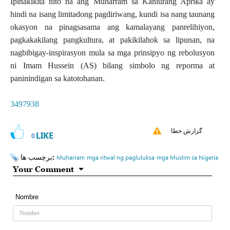
Ipinakikita nito na ang Muharram sa Kanlurang Aprika ay
hindi na isang limitadong pagdiriwang, kundi isa nang taunang
okasyon na pinagsasama ang kamalayang panrelihiyon,
pagkakakilang pangkultura, at pakikilahok sa lipunan, na
nagbibigay-inspirasyon mula sa mga prinsipyo ng rebolusyon
ni Imam Hussein (AS) bilang simbolo ng reporma at
paninindigan sa katotohanan.
3497938
گزارش خطا
LIKE
0
برچسب ها:
Muharram
mga ritwal ng pagluluksa
mga Muslim sa Nigeria
Your Comment
Nombre