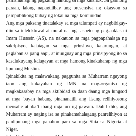
pamamahagi ng pagkaing handog sa mga kalahok. Sa ganitong
paraan, lalong napagtitibay ang presensiya ng okasyon sa
pampublikong buhay ng lokal na mga komunidad.
Ang mga paksang tinatalakay sa mga talumpati ay nagbibigay-
diin sa intelektuwal at moral na mga aspeto ng pag-aaklas ni
Imam Hussein (AS), na nakatuon sa mga pagpapahalaga ng
sakripisyo, katatagan sa mga prinsipyo, katarungan, at
paglaban sa pang-aapi, at inuugnay ang mga prinsipyong ito sa
kasalukuyang kalagayan at mga hamong kinakaharap ng mga
lipunang Muslim.
Ipinakikita ng malawakang paggunita sa Muharram ngayong
taon ang
kakayahan ng IMN na mag-organisa ng
magkakasabay na mga aktibidad sa daan-daang mga lungsod
at mga bayan habang pinananatili ang iisang relihiyosong
mensahe at iba’t ibang mga uri ng gawain. Dahil dito, ang
Muharram ay naging isa sa pinakamahalagang panrelihiyon at
panlipunang mga panahon para sa mga Shia sa Nigeria at
Niger.