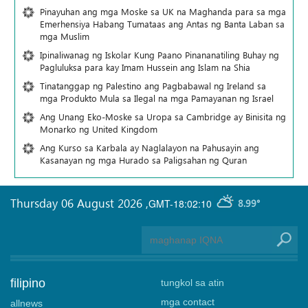
Pinayuhan ang mga Moske sa UK na Maghanda para sa mga
Emerhensiya Habang Tumataas ang Antas ng Banta Laban sa
mga Muslim
Ipinaliwanag ng Iskolar Kung Paano Pinananatiling Buhay ng
Pagluluksa para kay Imam Hussein ang Islam na Shia
Tinatanggap ng Palestino ang Pagbabawal ng Ireland sa
mga Produkto Mula sa Ilegal na mga Pamayanan ng Israel
Ang Unang Eko-Moske sa Uropa sa Cambridge ay Binisita ng
Monarko ng United Kingdom
Ang Kurso sa Karbala ay Naglalayon na Pahusayin ang
Kasanayan ng mga Hurado sa Paligsahan ng Quran
Thursday 06 August 2026
,
GMT-18:02:10
8.99°
filipino
tungkol sa atin
mga contact
allnews