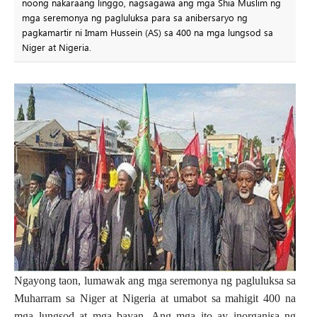
noong nakaraang linggo, nagsagawa ang mga Shia Muslim ng
mga seremonya ng pagluluksa para sa anibersaryo ng
pagkamartir ni Imam Hussein (AS) sa 400 na mga lungsod sa
Niger at Nigeria.
Ngayong taon, lumawak ang mga seremonya ng pagluluksa sa
Muharram sa Niger at Nigeria at umabot sa mahigit 400 na
mga lungsod at mga bayan. Ang mga ito ay inorganisa ng