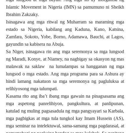
Islamic Movement in Nigeria (IMN) sa pamumuno ni Sheikh
Ibrahim Zakzaky.
Isinagawa ang mga ritwal ng Muharram sa maraming mga
estado sa Nigeria, kabilang ang Kaduna, Kano, Katsina,
Zamfara, Sokoto, Yobe, Borno, Adamawa, Bauchi, at Lagos,
gayundin sa kabisera na Abuja.
Sa Niger, isinagawa rin ang mga seremonya sa mga lungsod
ng Maradi, Konye, at Niamey, na nagbigay sa okasyon ng mas
malawak na saklaw
na lumalampas sa hangganan ng mga
lungsod o mga estado. Ang mga programa para sa Ashura ay
hindi lamang nakatuon sa mga seremonya ng pagluluksa at
relihiyosong mga talumpati.
Kasama rito ang iba’t ibang mga gawain na pinagsasama ang
mga aspetong panrelihiyon, pangkultura, at panlipunan,
katulad ng muling pagsasadula ng mga pangyayari sa Karbala,
mga pagbigkas at mga tula tungkol kay Imam Hussein (AS),
mga seminar na intelektuwal, sama-samang mga pagdarasal, at