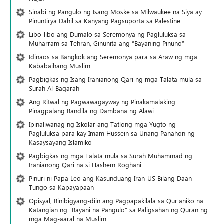
Sinabi ng Pangulo ng Isang Moske sa Milwaukee na Siya ay
Pinuntirya Dahil sa Kanyang Pagsuporta sa Palestine
Libo-libo ang Dumalo sa Seremonya ng Pagluluksa sa
Muharram sa Tehran, Ginunita ang “Bayaning Pinuno”
Idinaos sa Bangkok ang Seremonya para sa Araw ng mga
Kababaihang Muslim
Pagbigkas ng Isang Iranianong Qari ng mga Talata mula sa
Surah Al-Baqarah
Ang Ritwal ng Pagwawagayway ng Pinakamalaking
Pinagpalang Bandila ng Dambana ng Alawi
Ipinaliwanag ng Iskolar ang Tatlong mga Yugto ng
Pagluluksa para kay Imam Hussein sa Unang Panahon ng
Kasaysayang Islamiko
Pagbigkas ng mga Talata mula sa Surah Muhammad ng
Iranianong Qari na si Hashem Roghani
Pinuri ni Papa Leo ang Kasunduang Iran-US Bilang Daan
Tungo sa Kapayapaan
Opisyal, Binibigyang-diin ang Pagpapakilala sa Qur’aniko na
Katangian ng “Bayani na Pangulo” sa Paligsahan ng Quran ng
mga Mag-aaral na Muslim