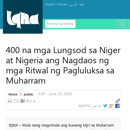
.
.
English
Français
فارسی
Bersiyon ng Desktop
باز
و
سته
ردن
400 na mga Lungsod sa Niger
منو
at Nigeria ang Nagdaos ng
mga Ritwal ng Pagluluksa sa
Muharram
2:05 - June 25, 2026
Home
public
3009750
کد خبر:
IQNA – Mula nang magsimula ang buwang Hijri na Muharram