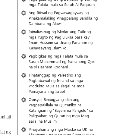
mga Talata mula sa Surah Al-Baqarah
Ang Ritwal ng Pagwawagayway ng
Pinakamalaking Pinagpalang Bandila ng
Dambana ng Alawi
Ipinaliwanag ng Iskolar ang Tatlong
mga Yugto ng Pagluluksa para kay
Imam Hussein sa Unang Panahon ng
Kasaysayang Islamiko
Pagbigkas ng mga Talata mula sa
Surah Muhammad ng Iranianong Qari
na si Hashem Roghani
Tinatanggap ng Palestino ang
Pagbabawal ng Ireland sa mga
Produkto Mula sa Ilegal na mga
Pamayanan ng Israel
Opisyal, Binibigyang-diin ang
Pagpapakilala sa Qur’aniko na
Katangian ng “Bayani na Pangulo” sa
Paligsahan ng Quran ng mga Mag-
amhati
aaral na Muslim
Pinayuhan ang mga Moske sa UK na
lat ng
Maghanda para sa mga Emerhensiya