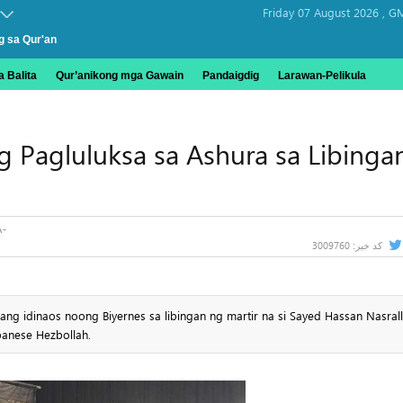
Friday 07 August 2026 ,
GM
g sa Qur'an
 Balita
Qur’anikong mga Gawain
Pandaigdig
Larawan-Pelikula
g Pagluluksa sa Ashura sa Libinga
3009760
کد خبر:
ng idinaos noong Biyernes sa libingan ng martir na si Sayed Hassan Nasrall
banese Hezbollah.