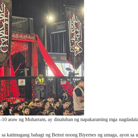
ka-10 araw ng Muharram, ay dinaluhan ng napakaraming mga nagdadal
ah sa katimugang bahagi ng Beirut noong Biyernes ng umaga, ayon sa u