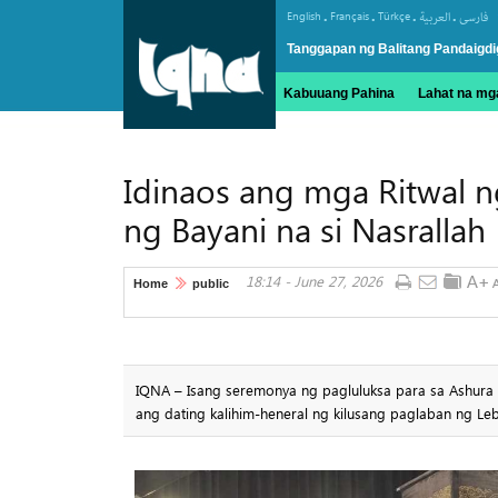
.
.
.
.
English
Français
Türkçe
العربیة
فارسی
Tanggapan ng Balitang Pandaigdi
Kabuuang Pahina
Lahat na mga
Idinaos ang mga Ritwal n
ng Bayani na si Nasrallah
18:14 - June 27, 2026
Home
public
IQNA – Isang seremonya ng pagluluksa para sa Ashura a
ang dating kalihim-heneral ng kilusang paglaban ng Le