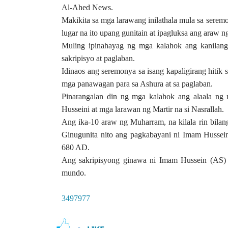
Al-Ahed News.
Makikita sa mga larawang inilathala mula sa serem
lugar na ito upang gunitain at ipagluksa ang araw n
Muling ipinahayag ng mga kalahok ang kanilang 
sakripisyo at paglaban.
Idinaos ang seremonya sa isang kapaligirang hiti
mga panawagan para sa Ashura at sa paglaban.
Pinarangalan din ng mga kalahok ang alaala ng
Husseini at mga larawan ng Martir na si Nasrallah.
Ang ika-10 araw ng Muharram, na kilala rin bila
Ginugunita nito ang pagkabayani ni Imam Husse
680 AD.
Ang sakripisyong ginawa ni Imam Hussein (AS) 
mundo.
3497977