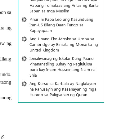
Habang Tumataas ang Antas ng Banta
Laban sa mga Muslim
pon sa
Pinuri ni Papa Leo ang Kasunduang
Iran-US Bilang Daan Tungo sa
ura ng
Kapayapaan
Ang Unang Eko-Moske sa Uropa sa
gaw ng
Cambridge ay Binisita ng Monarko ng
United Kingdom
Ipinaliwanag ng Iskolar Kung Paano
dilang
Pinananatiling Buhay ng Pagluluksa
para kay Imam Hussein ang Islam na
mundo.
Shia
 taong
Ang Kurso sa Karbala ay Naglalayon
na Pahusayin ang Kasanayan ng mga
Hurado sa Paligsahan ng Quran
 buong
گز