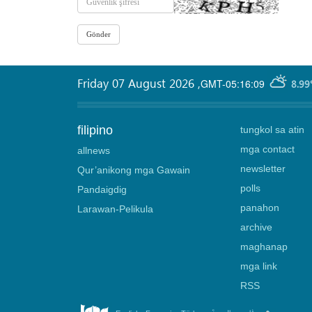
Friday 07 August 2026
,
GMT-05:16:09
8.99
filipino
tungkol sa atin
mga contact
allnews
newsletter
Qur’anikong mga Gawain
polls
Pandaigdig
panahon
Larawan-Pelikula
archive
maghanap
mga link
RSS
.
.
.
.