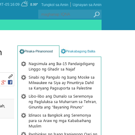
|
T-05:16:09
8.99°
Tungkol sa Amin
Ugnayan sa Amin
n
Pinaka-Pinanonood
Pinakabagong Balita
Nagsimula ang Ika-15 Pandaigdigang
Linggo ng Ghadir sa Najaf
Sinabi ng Pangulo ng Isang Moske sa
Milwaukee na Siya ay Pinuntirya Dahil
sa Kanyang Pagsuporta sa Palestine
Libo-libo ang Dumalo sa Seremonya
ng Pagluluksa sa Muharram sa Tehran,
ah,
Ginunita ang “Bayaning Pinuno”
Idinaos sa Bangkok ang Seremonya
para sa Araw ng mga Kababaihang
Muslim
Pagbigkas ng Isang Iranianong Qari ng