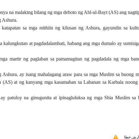
onya na malaking bilang ng mga deboto ng Ahl-ul-Bayt (AS) ang nagti
g Ashura.
katapatan sa mga mithiin ng kilusan ng Ashura, gayundin sa kult
k sa kalungkutan at pagdadalamhati, habang ang mga dumalo ay sumisi
 mga martir ng paglaban sa pamamagitan ng pagdadala ng mga ban
ng Ashura, ay isang mahalagang araw para sa mga Muslim sa buong 
in (AS) at ng kanyang mga kasamahan sa Labanan sa Karbala noong
ay patuloy na ginugunita at ipinagluluksa ng mga Shia Muslim sa
ارش خطا