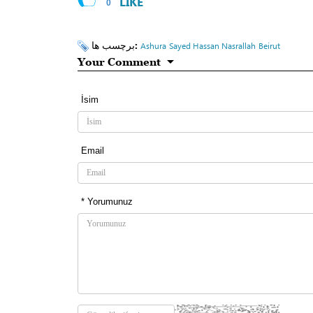
LIKE
0
برچسب ها:
Ashura
Sayed Hassan Nasrallah
Beirut
Your Comment
İsim
Email
* Yorumunuz