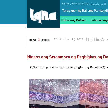
.
.
.
.
English
Français
Türkçe
العربیة
فارسی
Tanggapan ng Balitang Pandaigdi
Kabuuang Pahina
Lahat na mga
11:44 - June 28, 2026
Home
public
Idinaos ang Seremonya ng Pagbigkas ng Ba
IQNA – Isang seremonya ng pagbigkas ng Banal na Qura