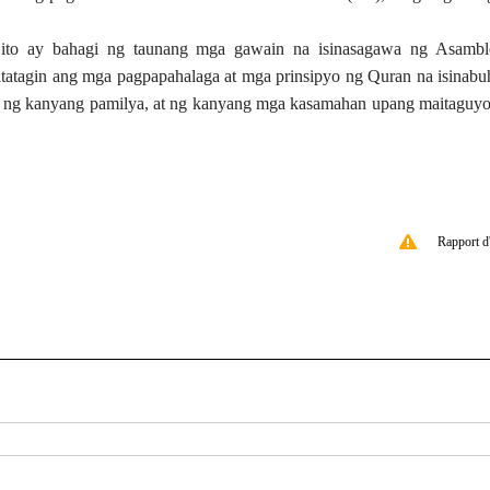
 ito ay bahagi ng taunang mga gawain na isinasagawa ng Asambl
atatagin ang mga pagpapahalaga at mga prinsipyo ng Quran na isinabu
i, ng kanyang pamilya, at ng kanyang mga kasamahan upang maitaguy
Rapport d'