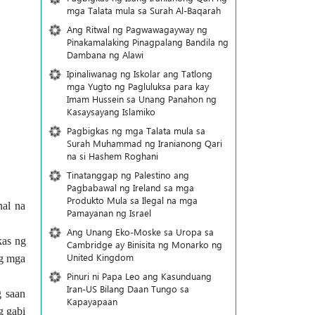
mga Talata mula sa Surah Al-Baqarah
Ang Ritwal ng Pagwawagayway ng
Pinakamalaking Pinagpalang Bandila ng
Dambana ng Alawi
Ipinaliwanag ng Iskolar ang Tatlong
mga Yugto ng Pagluluksa para kay
Imam Hussein sa Unang Panahon ng
Kasaysayang Islamiko
Pagbigkas ng mga Talata mula sa
Surah Muhammad ng Iranianong Qari
na si Hashem Roghani
Tinatanggap ng Palestino ang
Pagbabawal ng Ireland sa mga
Produkto Mula sa Ilegal na mga
nal na
Pamayanan ng Israel
Ang Unang Eko-Moske sa Uropa sa
kas ng
Cambridge ay Binisita ng Monarko ng
United Kingdom
ng mga
Pinuri ni Papa Leo ang Kasunduang
Iran-US Bilang Daan Tungo sa
g saan
Kapayapaan
g gabi