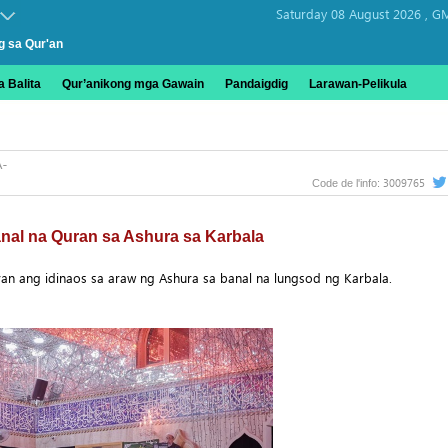
Saturday 08 August 2026 ,
GM
g sa Qur'an
 Balita
Qur’anikong mga Gawain
Pandaigdig
Larawan-Pelikula
3009765
Code de l'info:
nal na Quran sa Ashura sa Karbala
n ang idinaos sa araw ng Ashura sa banal na lungsod ng Karbala.