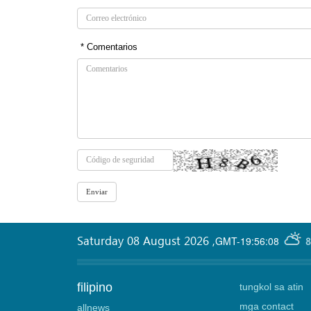
* Comentarios
Saturday 08 August 2026
,
GMT-19:56:08
8
filipino
tungkol sa atin
mga contact
allnews