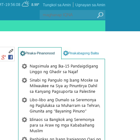
|
T-19:56:08
8.99°
Tungkol sa Amin
Ugnayan sa Amin
Pinaka-Pinanonood
Pinakabagong Balita
Nagsimula ang Ika-15 Pandaigdigang
Linggo ng Ghadir sa Najaf
Sinabi ng Pangulo ng Isang Moske sa
Milwaukee na Siya ay Pinuntirya Dahil
sa Kanyang Pagsuporta sa Palestine
Libo-libo ang Dumalo sa Seremonya
ng Pagluluksa sa Muharram sa Tehran,
Ginunita ang “Bayaning Pinuno”
Idinaos sa Bangkok ang Seremonya
para sa Araw ng mga Kababaihang
Muslim
Pagbigkas ng Isang Iranianong Qari ng