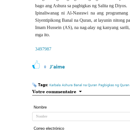
bago ang Ashura sa pagbigkas ng Salita ng Diyos.
Ipinaliwanag ni Al-Nasrawi na ang programang
Siyentipikong Banal na Quran, at layunin nitong p
Imam Hussein (AS), na nag-alay ng kanyang saril
mga ito.
3497987
J'aime
0
Tags:
Karbala
Ashura
Banal na Quran
Pagbigkas ng Quran
Votre commentaire
Nombre
Correo electrónico