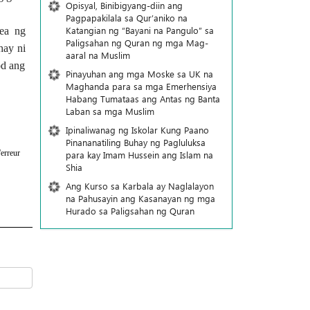
Opisyal, Binibigyang-diin ang
Pagpapakilala sa Qur’aniko na
Katangian ng “Bayani na Pangulo” sa
ea ng
Paligsahan ng Quran ng mga Mag-
hay ni
aaral na Muslim
od ang
Pinayuhan ang mga Moske sa UK na
Maghanda para sa mga Emerhensiya
Habang Tumataas ang Antas ng Banta
Laban sa mga Muslim
Ipinaliwanag ng Iskolar Kung Paano
Pinananatiling Buhay ng Pagluluksa
erreur
para kay Imam Hussein ang Islam na
Shia
Ang Kurso sa Karbala ay Naglalayon
na Pahusayin ang Kasanayan ng mga
Hurado sa Paligsahan ng Quran