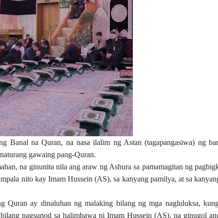
ng Banal na Quran, na nasa ilalim ng Astan (tagapangasiwa) ng ba
 naturang gawaing pang-Quran.
mahan, na ginunita nila ang araw ng Ashura sa pamamagitan ng pagbig
timpala nito kay Imam Hussein (AS), sa kanyang pamilya, at sa kanya
ng Quran ay dinaluhan ng malaking bilang ng mga nagluluksa, kun
 bilang pagsunod sa halimbawa ni Imam Hussein (AS), na ginugol an