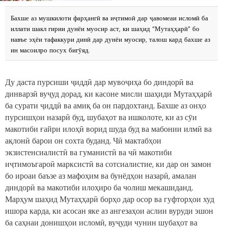
Бахше аз мушкилоти фарҳангӣ ва иҷтимоӣ дар ҷавомеаи исломӣ ба
иллати шакл гирии дунёи муосир аст, ки шаҳид “Мутаҳҳарӣ” бо
навъе эҳёи тафаккури динӣ дар дунёи муосир, талош кард бахше аз
ин масоилро посух бигӯяд.
Ду даста пурсиши ҷиддӣ дар мувоҷиҳа бо диндорӣ ва
динварзӣ вуҷуд дорад, ки касоне мисли шаҳиди Мутаҳҳарӣ
ба сурати ҷиддӣ ва амиқ ба он пардохтанд. Бахше аз онҳо
пурсишҳои назарӣ буд, шубаҳот ва ишколоте, ки аз сӯи
макотиби ғайри илоҳӣ ворид шуда буд ва мабонии илмӣ ва
ақлонӣ барои он сохта буданд. Чӣ мактабҳои
экзистенсиалистӣ ва гуманистӣ ва чӣ макотиби
иҷтимоъгароӣ марксистӣ ва сотсиалистие, ки дар он замон
бо ироаи баъзе аз мафоҳим ва бунёдҳои назарӣ, амалан
диндорӣ ва макотиби илоҳиро ба чолиш мекашиданд.
Марҳум шаҳид Мутаҳҳарӣ борҳо дар осор ва гуфторҳои худ
ишора карда, ки асосан яке аз ангезаҳои аслии вуруди эшон
ба саҳнаи донишҳои исломӣ, вуҷуди чунин шубаҳот ва