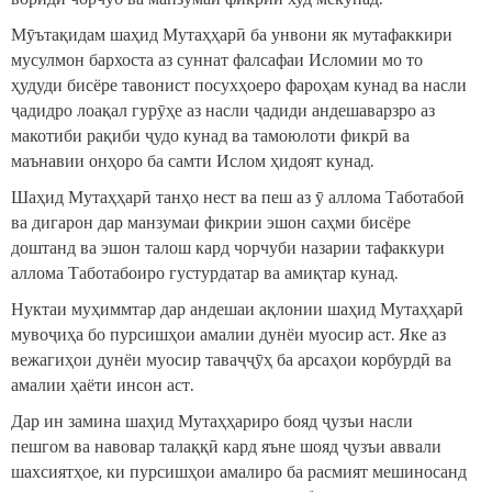
Мӯътақидам шаҳид Мутаҳҳарӣ ба унвони як мутафаккири
мусулмон бархоста аз суннат фалсафаи Исломии мо то
ҳудуди бисёре тавонист посухҳоеро фароҳам кунад ва насли
ҷадидро лоақал гурӯҳе аз насли ҷадиди андешаварзро аз
макотиби рақиби ҷудо кунад ва тамоюлоти фикрӣ ва
маънавии онҳоро ба самти Ислом ҳидоят кунад.
Шаҳид Мутаҳҳарӣ танҳо нест ва пеш аз ӯ аллома Таботабоӣ
ва дигарон дар манзумаи фикрии эшон саҳми бисёре
доштанд ва эшон талош кард чорчуби назарии тафаккури
аллома Таботабоиро густурдатар ва амиқтар кунад.
Нуктаи муҳиммтар дар андешаи ақлонии шаҳид Мутаҳҳарӣ
мувоҷиҳа бо пурсишҳои амалии дунёи муосир аст. Яке аз
вежагиҳои дунёи муосир таваҷҷӯҳ ба арсаҳои корбурдӣ ва
амалии ҳаёти инсон аст.
Дар ин замина шаҳид Мутаҳҳариро бояд ҷузъи насли
пешгом ва навовар талаққӣ кард яъне шояд ҷузъи аввали
шахсиятҳое, ки пурсишҳои амалиро ба расмият мешиносанд