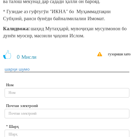
ва талош мекунад дар садади ҳалли он барояд.
* Гузидае аз гуфтугӯи “ИКНА” бо Муҳаммадтақии
Субҳонӣ, раиси бунёди байналмилалии Имомат.
Калидвожа:
шаҳид Мутаҳҳарӣ, мувоҷиҳаи мусулмонон бо
дунёи муосир, масоили ҷаҳони Ислом.
гузориши хато
0
Мисли
шарҳи шумо
Ном
Почтаи электронӣ
* Шарҳ