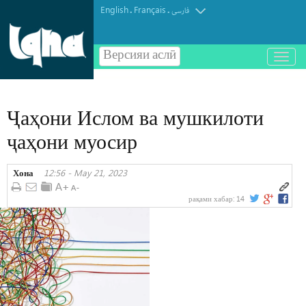
English
Français
.
.
فارسی
Версияи аслӣ
باز
و
بسته
کردن
Ҷаҳони Ислом ва мушкилоти
منو
ҷаҳони муосир
Хона
12:56 - May 21, 2023
рақами хабар:
14