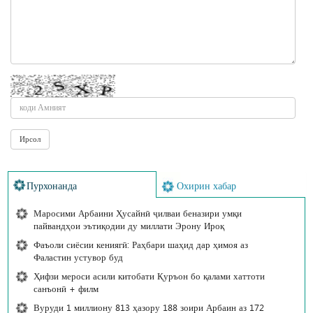
Пурхонанда
Охирин хабар
Маросими Арбаини Ҳусайнӣ ҷилваи беназири умқи
пайвандҳои эътиқодии ду миллати Эрону Ироқ
Фаъоли сиёсии кениягӣ: Раҳбари шаҳид дар ҳимоя аз
Фаластин устувор буд
Ҳифзи мероси асили китобати Қуръон бо қалами хаттоти
санъонӣ + филм
Вуруди 1 миллиону 813 ҳазору 188 зоири Арбаин аз 172