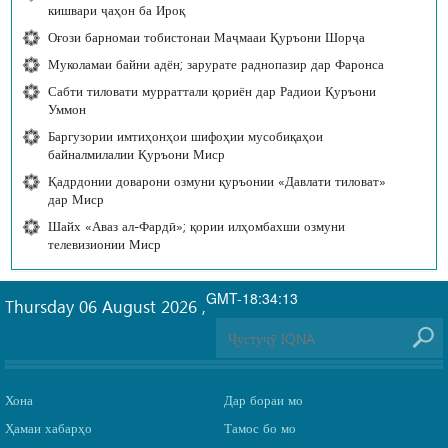
кишвари ҷаҳон ба Ироқ
Оғози барномаи тобистонаи Маҷмааи Қуръони Шорҷа
Муколамаи байни адён; зарурате раднопазир дар Фаронса
Сабти тиловати мурраттали қориён дар Радиои Қуръони
Уммон
Баргузории имтиҳонҳои шифоҳии мусобиқаҳои
байналмилалии Қуръони Миср
Қадрдонии доварони озмуни қуръонии «Давлати тиловат»
дар Миср
Шайх «Аваз ал-Фардӣ»; қории илҳомбахши озмуни
телевизионии Миср
GMT-18:34:13
Thursday 06 August 2026
,
Хона
Дар бораи мо
Ҳамаи хабарҳо
Тамос бо мо