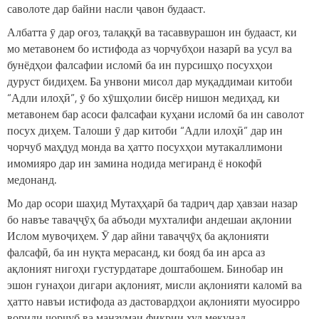
саволоте дар байни насли ҷавон будааст.
Албатта ӯ дар оғоз, талаққӣ ва тасаввурашон ин будааст, ки
мо метавонем бо истифода аз чорчубҳои назарӣ ва усул ва
бунёдҳои фалсафии исломӣ ба ин пурсишҳо посухҳои
дуруст бидиҳем. Ба унвони мисол дар муқаддимаи китоби
“Адли илоҳӣ”, ӯ бо хӯшҳолии бисёр нишон медиҳад, ки
метавонем бар асоси фалсафаи куҳани исломӣ ба ин саволот
посух диҳем. Талоши ӯ дар китоби “Адли илоҳӣ” дар ин
чорчуб маҳдуд монда ва ҳатто посухҳои мутакаллимони
имомияро дар ин замина нодида мегиранд ё нокофӣ
медонанд.
Мо дар осори шаҳид Мутаҳҳарӣ ба тадриҷ дар ҳавзаи назар
бо навъе таваҷҷӯҳ ба абъоди мухталифи андешаи ақлонии
Ислом мувоҷиҳем. Ӯ дар айни таваҷҷӯҳ ба ақлонияти
фалсафӣ, ба ин нуқта мерасанд, ки бояд ба ин арса аз
ақлоният нигоҳи густурдатаре доштабошем. Бинобар ин
эшон гунаҳои дигари ақлоният, мисли ақлонияти каломӣ ва
ҳатто навъи истифода аз дастовардҳои ақлонияти муосирро
вориди чорчуб ва манзумаи фикрии худ мекунад.