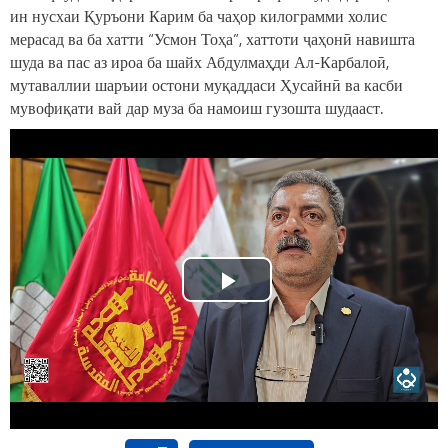
ин нусхаи Қуръони Карим ба чаҳор килограмми холис
мерасад ва ба хатти “Усмон Тоҳа”, хаттоти ҷаҳонӣ навишта
шуда ва пас аз ироа ба шайх Абдулмаҳди Ал-Карбалоӣ,
мутаваллии шаръии остони муқаддаси Ҳусайнӣ ва касби
мувофиқати вай дар муза ба намоиш гузошта шудааст.
Play
Video