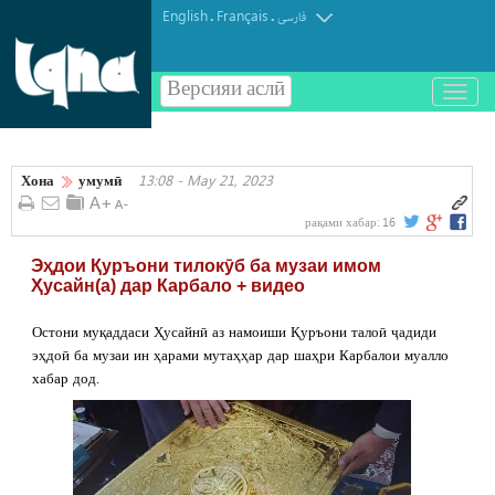
English
Français
.
.
فارسی
Версияи аслӣ
باز
و
بسته
کردن
Хона
умумӣ
13:08 - May 21, 2023
منو
рақами хабар:
16
Эҳдои Қуръони тилокӯб ба музаи имом
Ҳусайн(а) дар Карбало + видео
Остони муқаддаси Ҳусайнӣ аз намоиши Қуръони талоӣ ҷадиди
эҳдоӣ ба музаи ин ҳарами мутаҳҳар дар шаҳри Карбалои муалло
хабар дод.