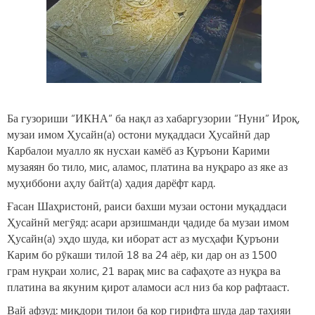
Ба гузориши “ИКНА” ба нақл аз хабаргузории “Нуни” Ироқ,
музаи имом Ҳусайн(а) остони муқаддаси Ҳусайнӣ дар
Карбалои муалло як нусхаи камёб аз Қуръони Карими
музаяян бо тило, мис, аламос, платина ва нуқраро аз яке аз
муҳиббони аҳлу байт(а) ҳадия дарёфт кард.
Ғасан Шаҳристонӣ, раиси бахши музаи остони муқаддаси
Ҳусайнӣ мегӯяд: асари арзишманди ҷадиде ба музаи имом
Ҳусайн(а) эҳдо шуда, ки иборат аст аз мусҳафи Қуръони
Карим бо рӯкаши тилоӣ 18 ва 24 аёр, ки дар он аз 1500
грам нуқраи холис, 21 варақ мис ва сафаҳоте аз нуқра ва
платина ва якуним қирот аламоси асл низ ба кор рафтааст.
Вай афзуд: миқдори тилои ба кор гирифта шуда дар таҳияи