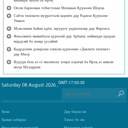
Оғози барномаи тобистонаи Маҷмааи Қуръони Шорҷа
Сабти тиловати мурраттали қориён дар Радиои Қуръони
Уммон
Муколамаи байни адён; зарурате раднопазир дар Фаронса
Фаъолияти мавкибҳои қуръонӣ дар Арбаин; пайванди идораи
мардумӣ бо ишқи ҳусайнӣ
Қадрдонии доварони озмуни қуръонии «Давлати тиловат»
дар Миср
Вуруди беш аз се миллиону зоири хориҷӣ ба Ироқ аз аввали
моҳи Муҳаррам
GMT-17:03:35
Saturday 08 August 2026
,
Хона
Дар бораи мо
Ҳамаи хабарҳо
Тамос бо мо
Фаъолиятҳои қуръонӣ
Маҷаллаи хабарӣ