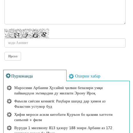
Пурхонанда
Охирин хабар
Маросими Арбаини Ҳусайнӣ ҷилваи беназири умқи
пайвандҳои эътиқодии ду миллати Эрону Ироқ
Фаъоли сиёсии кениягӣ: Раҳбари шаҳид дар ҳимоя аз
Фаластин устувор буд
Ҳифзи мероси асили китобати Қуръон бо қалами хаттоти
санъонӣ + филм
Вуруди 1 миллиону 813 ҳазору 188 зоири Арбаин аз 172
кишвари ҷаҳон ба Ироқ