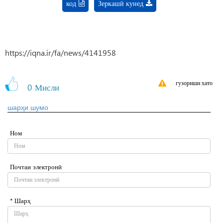
код
Зеркашӣ кунед
https://iqna.ir/fa/news/4141958
гузориши хато
0
Мисли
шарҳи шумо
Ном
Почтаи электронӣ
* Шарҳ