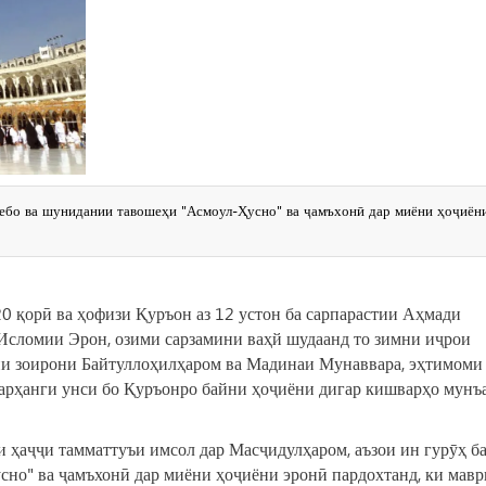
зебо ва шунидании тавошеҳи "Асмоул-Ҳусно" ва ҷамъхонӣ дар миёни ҳоҷиён
0 қорӣ ва ҳофизи Қуръон аз 12 устон ба сарпарастии Аҳмади
сломии Эрон, озими сарзамини ваҳй шудаанд то зимни иҷрои
ни зоирони Байт‎уллоҳилҳаром ва Мадинаи Мунаввара, эҳтимоми
арҳанги унси бо Қуръонро байни ҳоҷиёни дигар кишварҳо мунъ
и ҳаҷҷи тамматтуъи имсол дар Масҷидулҳаром, аъзои ин гурӯҳ б
сно" ва ҷамъхонӣ дар миёни ҳоҷиёни эронӣ пардохтанд, ки мав