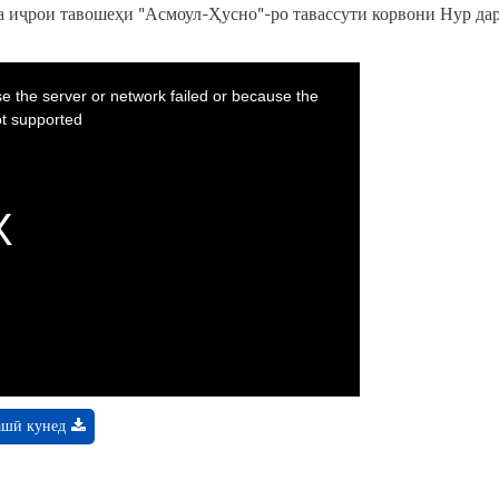
а иҷрои тавошеҳи "Асмоул-Ҳусно"-ро тавассути корвони Нур да
e the server or network failed or because the
t supported.
ашӣ кунед