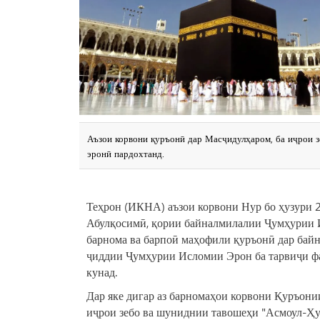
Аъзои корвони қуръонӣ дар Масҷидулҳаром, ба иҷрои 
эронӣ пардохтанд.
Теҳрон (ИКНА) аъзои корвони Нур бо ҳузури 2
Абулқосимӣ, қории байналмилалии Ҷумҳурии И
барнома ва барпоӣ маҳофили қуръонӣ дар бай
ҷиддии Ҷумҳурии Исломии Эрон ба тарвиҷи ф
кунад.
Дар яке дигар аз барномаҳои корвони Қуръони
иҷрои зебо ва шуниднии тавошеҳи "Асмоул-Ҳу