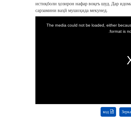
истиқболи ҳозирон нафар воқеъ шуд. Дар идом
сарзамини ваҳй мушоҳида мекунед.
This
is
a
The media could not be loaded, either becaus
modal
window.
format is no
код
Зерк