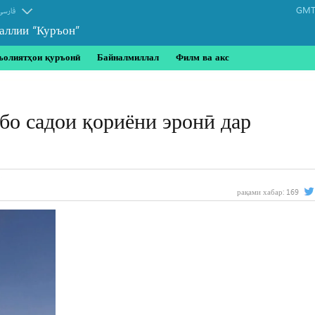
GMT-
فارسی
аллии “Куръон”
ъолиятҳои қуръонӣ
Байналмиллал
Филм ва акс
бо садои қориёни эронӣ дар
рақами хабар:
169