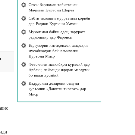
Оғози барномаи тобистонаи
Маҷмааи Қуръони Шорҷа
Сабти тиловати мурраттали қориён
дар Радиои Қуръони Уммон
Муколамаи байни адён; зарурате
раднопазир дар Фаронса
Баргузории имтиҳонҳои шифоҳии
мусобиқаҳои байналмилалии
Қуръони Миср
и
Фаъолияти мавкибҳои қуръонӣ дар
Арбаин; пайванди идораи мардумӣ
бо ишқи ҳусайнӣ
Қадрдонии доварони озмуни
қуръонии «Давлати тиловат» дар
Миср
акис
а
риди