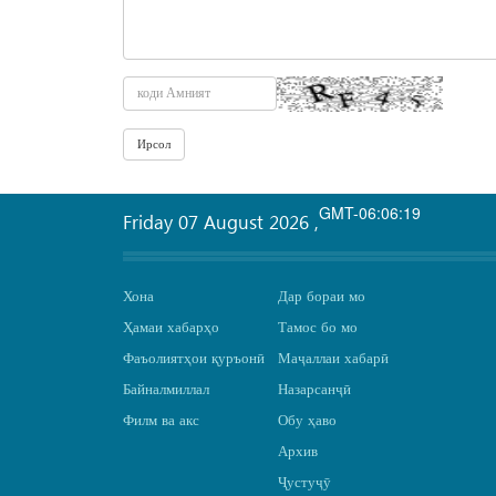
GMT-06:06:19
Friday 07 August 2026
,
Хона
Дар бораи мо
Ҳамаи хабарҳо
Тамос бо мо
Фаъолиятҳои қуръонӣ
Маҷаллаи хабарӣ
Байналмиллал
Назарсанҷӣ
Филм ва акс
Обу ҳаво
Архив
Ҷустуҷӯ