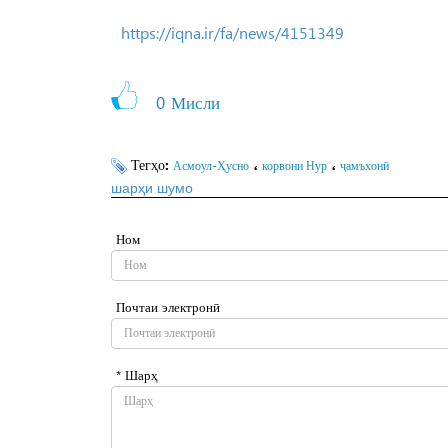
https://iqna.ir/fa/news/4151349
0
Мисли
Тегҳо:
،
،
Асмоул-Ҳусно
корвони Нур
ҷамъхонӣ
шарҳи шумо
Ном
Почтаи электронӣ
* Шарҳ