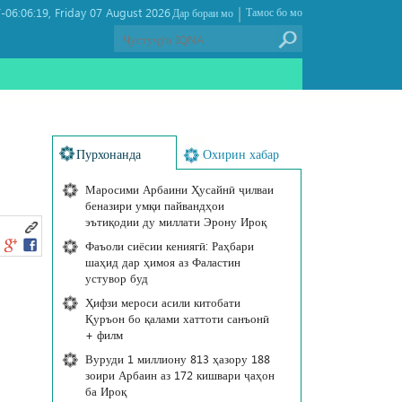
|
06:06:19
Friday 07 August 2026 ,
Тамос бо мо
Дар бораи мо
Пурхонанда
Охирин хабар
Маросими Арбаини Ҳусайнӣ ҷилваи
беназири умқи пайвандҳои
эътиқодии ду миллати Эрону Ироқ
Фаъоли сиёсии кениягӣ: Раҳбари
шаҳид дар ҳимоя аз Фаластин
устувор буд
Ҳифзи мероси асили китобати
Қуръон бо қалами хаттоти санъонӣ
+ филм
Вуруди 1 миллиону 813 ҳазору 188
зоири Арбаин аз 172 кишвари ҷаҳон
ба Ироқ