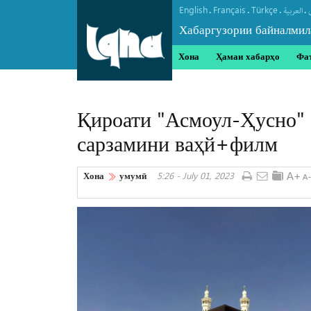
English
Français
Türkçe
.
.
.
.
العربیة
Хабаргузории байналмил
Хона
Ҳамаи хабарҳо
Фа
Қироати "Асмоул-Ҳусно" 
сарзамини ваҳй+филм
Хона
умумӣ
5:26 - July 01, 2023