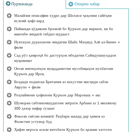
Пурхонанда
Охирин хабар
Малайзия пешсафии худро дар Шохиси ҷаҳонии сайёҳии
исломӣ ҳифз кард
Пайванди кӯдакони бразилӣ бо Қуръон дар марказе, ки ба
мактаби зиндагӣ табдил шудааст.
Нуктаҳои дурахшони зиндагии Шайх Маҳмуд Алӣ ал-Банно +
филм
Сад рӯз ҳамроҳӣ бо дастурҳои ибодатии Сайидушшуҳадои
муқовимат
Оғози имтиҳонҳои муқаддамотии мусобиқаҳои нухбагони
Қуръон дар Ироқ
Боздиди подшоҳи Британия аз нахустин масҷиди сабзи
Аврупо + филм
Роҳпаймоии ҳофизони Қуръон дар Марокаш + акс
Шумораи сабтиномшудагони зиёрати Арбаин аз 1 миллиону
300 ҳазор нафар гузашт
Фаъоли сиёсии кениягӣ: Раҳбари шаҳид дар ҳимоя аз
Фаластин устувор буд
Ҳифзи мероси асили китобати Қуръон бо қалами хаттоти