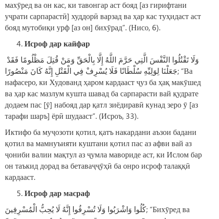
махӯред ва он кас, ки тавонгар аст бояд [аз гирифтани
уҷрати сарпарастӣ] худдорӣ варзад ва ҳар кас туҳидаст аст
бояд мутобиқи урф [аз он] бихӯрад”. (Нисо, 6).
Исроф дар кайфар
وَلَا تَقْتُلُوا النَّفْسَ الَّتِي حَرَّمَ اللَّهُ إِلَّا بِالْحَقِّ وَمَنْ قُتِلَ مَظْلُومًا فَقَدْ
جَعَلْنَا لِوَلِيِّهِ سُلْطَانًا فَلَا يُسْرِفْ فِي الْقَتْلِ إِنَّهُ كَانَ مَنْصُورًا; “Ва
нафасеро, ки Худованд ҳаром кардааст ҷуз ба ҳақ макӯшед
ва ҳар кас мазлум кушта шавад ба сарпарасти вай қудрате
додаем пас [ӯ] набояд дар қатл зиёдиравӣ кунад зеро ӯ [аз
тарафи шаръ] ёрӣ шудааст”. (Исроъ, 33).
Иктифо ба муҷозоти қотил, қатъ накардани аъзои бадани
қотил ва мамнуъияти куштани қотил пас аз афви вай аз
ҷониби валии мақтул аз ҷумла мавориде аст, ки Ислом бар
он таъкид дорад ва бетаваҷҷӯҳӣ ба онро исроф талаққӣ
кардааст.
Исроф дар масраф
كُلُوا وَاشْرَبُوا وَلَا تُسْرِفُوا إِنَّهُ لَا يُحِبُّ الْمُسْرِفِينَ; “Бихӯред ва