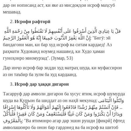
дар он нописанд аст, ки яке аз мисдоқҳои исроф маҳсуб
мешавад.
Исроф
и
рафтор
ӣ
قلْ يَا عِبَادِيَ الَّذِينَ أَسْرَفُوا عَلَى أَنْفُسِهِمْ لَا تَقْنَطُوا مِنْ رَحْمَةِ اللَّهِ
إِنَّ اللَّهَ يَغْفِرُ الذُّنُوبَ جَمِيعًا إِنَّهُ هُوَ الْغَفُورُ الرَّحِيمُ; “Бигӯ: эй
бандагони ман, ки бар худ исроф ва ситам кардаед! Аз
раҳмати Худованд ноумед нашавед, ки Худо ҳамаи
гуноҳонро ми‏омурзад”. (Зумар, 53)
Дар инҷо исроф бар зидди худ матраҳ шуда, ки муфассирон
аз он таъбир ба зулм ба худ кардаанд.
Исроф дар ҳаққ
и
дигарон
Тасарруф дар амволи дигарон ба хусус ятим, исроф шумурда
шуда ва Қуръон ба шиддат аз он наҳй мекунад: وَابْتَلُوا الْيَتَامَى
... فَإِنْ آنَسْتُمْ مِنْهُمْ رُشْدًا فَادْفَعُوا إِلَيْهِمْ أَمْوَالَهُمْ وَلَا تَأْكُلُوهَا إِسْرَافًا
وَبِدَارًا أَنْ يَكْبَرُوا وَمَنْ كَانَ غَنِيًّا فَلْيَسْتَعْفِفْ وَمَنْ كَانَ فَقِيرًا فَلْيَأْكُلْ
بِالْمَعْرُوفِ; “Ва ятимонро агар дар эшон рушди [фикрӣ] ёфтед
амволашонро ба онон бар гардонед ва ба исроф ва шитоб