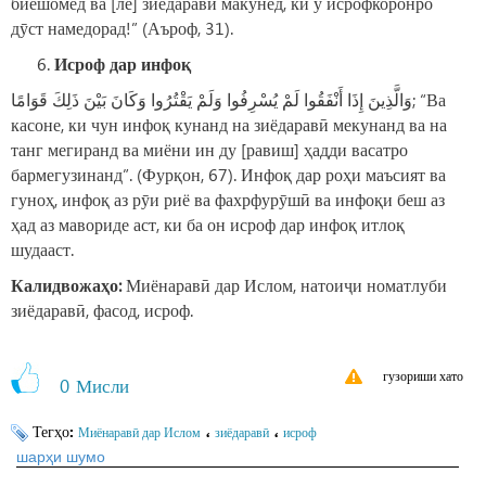
биёшомед ва [ле] зиёдаравӣ макунед, ки ӯ исрофкоронро
дӯст намедорад!” (Аъроф, 31).
Исроф дар инфоқ
وَالَّذِينَ إِذَا أَنْفَقُوا لَمْ يُسْرِفُوا وَلَمْ يَقْتُرُوا وَكَانَ بَيْنَ ذَلِكَ قَوَامًا; “Ва
касоне, ки чун инфоқ кунанд на зиёдаравӣ мекунанд ва на
танг мегиранд ва миёни ин ду [равиш] ҳадди васатро
бармегузинанд”. (Фурқон, 67). Инфоқ дар роҳи маъсият ва
гуноҳ, инфоқ аз рӯи риё ва фахрфурӯшӣ ва инфоқи беш аз
ҳад аз мавориде аст, ки ба он исроф дар инфоқ итлоқ
шудааст.
К
алид
в
ожаҳо:
Миёнаравӣ дар Ислом, натоиҷи номатлуби
зиёдаравӣ, фасод, исроф.
гузориши хато
0
Мисли
Тегҳо:
،
،
Миёнаравӣ дар Ислом
зиёдаравӣ
исроф
шарҳи шумо