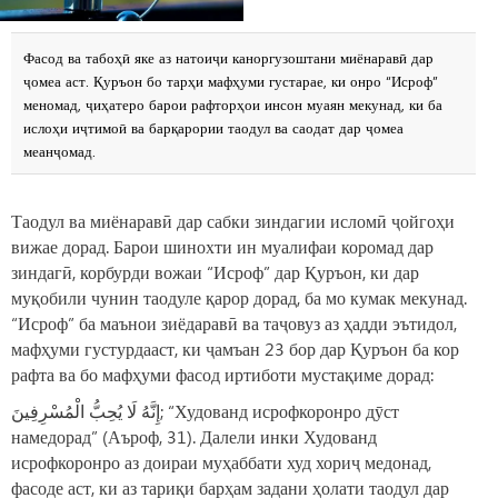
Фасод ва табоҳӣ яке аз натоиҷи каноргузоштани миёнаравӣ дар
ҷомеа аст. Қуръон бо тарҳи мафҳуми густарае, ки онро “Исроф”
меномад, ҷиҳатеро барои рафторҳои инсон муаян мекунад, ки ба
ислоҳи иҷтимоӣ ва барқарории таодул ва саодат дар ҷомеа
меанҷомад.
Таодул ва миёнаравӣ дар сабки зиндагии исломӣ ҷойгоҳи
вижае дорад. Барои шинохти ин муалифаи коромад дар
зиндагӣ, корбурди вожаи “Исроф” дар Қуръон, ки дар
муқобили чунин таодуле қарор дорад, ба мо кумак мекунад.
“Исроф” ба маънои зиёдаравӣ ва таҷовуз аз ҳадди эътидол,
мафҳуми густурдааст, ки ҷамъан 23 бор дар Қуръон ба кор
рафта ва бо мафҳуми фасод иртиботи мустақиме дорад:
إِنَّهُ لَا يُحِبُّ الْمُسْرِفِينَ; “Худованд исрофкоронро дӯст
намедорад” (Аъроф, 31). Далели инки Худованд
исрофкоронро аз доираи муҳаббати худ хориҷ медонад,
фасоде аст, ки аз тариқи барҳам задани ҳолати таодул дар