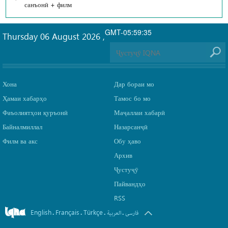
санъонӣ + филм
GMT-05:59:35
Thursday 06 August 2026
,
Хона
Дар бораи мо
Ҳамаи хабарҳо
Тамос бо мо
Фаъолиятҳои қуръонӣ
Маҷаллаи хабарӣ
Байналмиллал
Назарсанҷӣ
Филм ва акс
Обу ҳаво
Архив
Ҷустуҷӯ
Пайвандҳо
RSS
English
Français
Türkçe
.
.
.
.
فارسی
العربیة