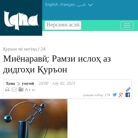
English
Français
.
.
فارسی
Версияи аслӣ
باز
و
بسته
کردن
Қуръон чӣ мегӯяд / 24
منو
Миёнаравӣ; Рамзи ислоҳ аз
дидгоҳи Қуръон
Хона
умумӣ
10:00 - July 02, 2023
рақами хабар:
174