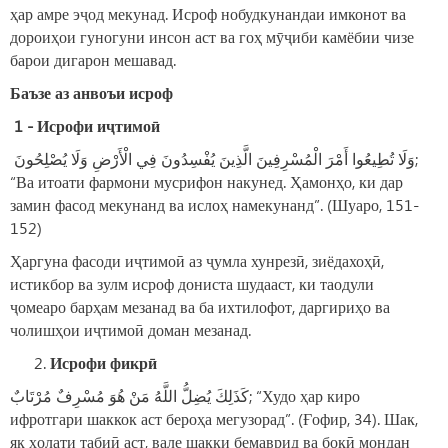
ҳар амре эҷод мекунад. Исроф нобудкунандаи имконот ва
дороиҳои гуногуни инсон аст ва гоҳ мӯҷиби камёбии чизе
барои дигарон мешавад.
Б
аъзе аз анвоъ
и
исроф
1 -
И
сроф
и
иҷтимоӣ
وَلَا تُطِيعُوا أَمْرَ الْمُسْرِفِينَ الَّذِينَ يُفْسِدُونَ فِي الْأَرْضِ وَلَا يُصْلِحُونَ;
“Ва итоати фармони мусрифон накунед. Ҳамонҳо, ки дар
замин фасод мекунанд ва ислоҳ наме‏кунанд”. (Шуаро, 151-
152)
Ҳаргуна фасоди иҷтимоӣ аз ҷумла хунрезӣ, зиёдахоҳӣ,
истикбор ва зулм исроф дониста шудааст, ки таодули
ҷомеаро барҳам мезанад ва ба ихтилофот, даргириҳо ва
чолишҳои иҷтимоӣ доман мезанад.
Исроф
и
фикр
ӣ
كَذَلِكَ يُضِلُّ اللَّهُ مَنْ هُوَ مُسْرِفٌ مُرْتَابٌ; “Худо ҳар киро
ифротгари шаккок аст бероҳа ме‏гузорад”. (Ғофир, 34). Шак,
як ҳолати табиӣ аст, вале шакки бемаврид ва боқӣ мондан