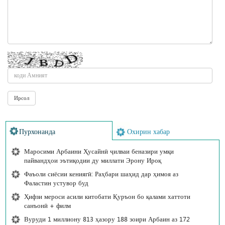
Пурхонанда
Охирин хабар
Маросими Арбаини Ҳусайнӣ ҷилваи беназири умқи
пайвандҳои эътиқодии ду миллати Эрону Ироқ
Фаъоли сиёсии кениягӣ: Раҳбари шаҳид дар ҳимоя аз
Фаластин устувор буд
Ҳифзи мероси асили китобати Қуръон бо қалами хаттоти
санъонӣ + филм
Вуруди 1 миллиону 813 ҳазору 188 зоири Арбаин аз 172