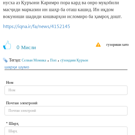
нусха аз Қуръони Каримро пора кард ва онро муқобили
масҷиди марказии ин шаҳр ба оташ кашид. Ин иқдом
вокуниши шадиди кишварҳои исломиро ба ҳамроҳ дошт.
https://iqna.ir/fa/news/4152145
гузориши хато
0
Мисли
Тегҳо:
،
،
Селван Момика
Поп
сӯзондани Қуръон
шарҳи шумо
Ном
Почтаи электронӣ
* Шарҳ