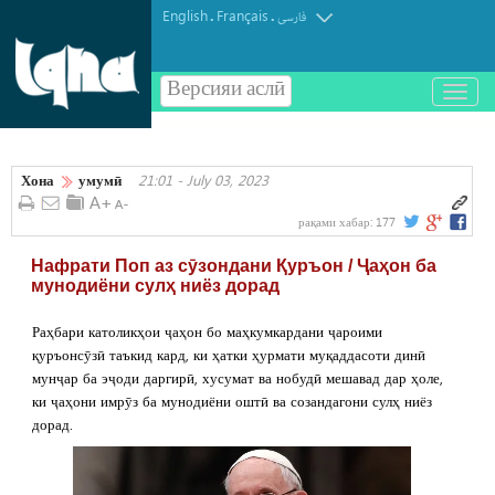
English
Français
.
.
فارسی
Версияи аслӣ
باز
و
بسته
کردن
Хона
умумӣ
21:01 - July 03, 2023
منو
рақами хабар:
177
Нафрати Поп аз сӯзондани Қуръон / Ҷаҳон ба
мунодиёни сулҳ ниёз дорад
Раҳбари католикҳои ҷаҳон бо маҳкумкардани ҷароими
қуръонсӯзӣ таъкид кард, ки ҳатки ҳурмати муқаддасоти динӣ
мунҷар ба эҷоди даргирӣ, хусумат ва нобудӣ мешавад дар ҳоле,
ки ҷаҳони имрӯз ба мунодиёни оштӣ ва созандагони сулҳ ниёз
дорад.