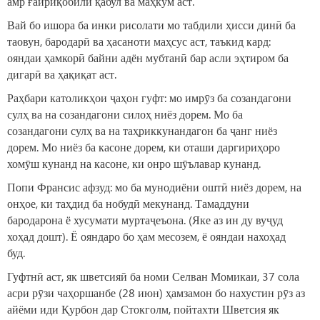
амр ғайриқобили қабул ва маҳкум аст.
Вай бо ишора ба инки рисолати мо табдили ҳисси динӣ ба
таовун, бародарӣ ва ҳасаноти маҳсус аст, таъкид кард:
ояндаи ҳамкорӣ байни адён мубтанӣ бар асли эҳтиром ба
дигарӣ ва ҳақиқат аст.
Раҳбари католикҳои ҷаҳон гуфт: мо имрӯз ба созандагони
сулҳ ва на созандагони силоҳ ниёз дорем. Мо ба
созандагони сулҳ ва на таҳриккунандагон ба ҷанг ниёз
дорем. Мо ниёз ба касоне дорем, ки оташи даргириҳоро
хомӯш кунанд на касоне, ки онро шӯълавар кунанд.
Попи Франсис афзуд: мо ба мунодиёни оштӣ ниёз дорем, на
онҳое, ки таҳдид ба нобудӣ мекунанд. Тамаддуни
бародарона ё хусумати муртаҷеъона. (Яке аз ин ду вуҷуд
хоҳад дошт). Ё ояндаро бо ҳам месозем, ё ояндаи нахоҳад
буд.
Гуфтнӣ аст, як шветсияӣ ба номи Селван Момикаи, 37 сола
асри рӯзи чаҳоршанбе (28 июн) ҳамзамон бо нахустин рӯз аз
айёми иди Қурбон дар Стокголм, пойтахти Шветсия як