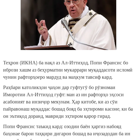
Теҳрон (ИКНА) ба нақл аз Ал-Иттиҳод, Попи Франсис бо
ибрози хашм аз беҳурматии мукаррари муқаддасоти исломӣ
чунин рафторҳоеро мардуд ва маҳкум тавсиф кард.
Раҳбари католикҳои ҷаҳон дар гуфтугӯ бо рӯзномаи
Иморотии Ал-Иттиҳод гуфт: ман аз ин рафторҳо эҳсоси
асабоният ва инзиҷор мекунам. Ҳар китобе, ки аз сӯи
пайравонаш муқаддас бошад бояд ба эҳтироми касоне, ки ба
он эътиқод доранд, мавриди эҳтиром қарор гирад.
Попи Франсис таъкид кард: озодии баён ҳаргиз набояд
баҳонае барои таҳқири дигарон бошад ва иҷозадодан ба ин