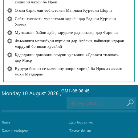
кишвари ҷаҳон ба Ироқ
Оғози барномаи тобистонаи Маҷмааи Қуръони Шорҷа
Сабти тиловати мурраттали қориён дар Радиои Қуръони
Уммон
Муколамаи байни адён; зарурате раднопазир дар Фаронса
Фаъолияти мавкибҳои қуръонӣ дар Арбаин; пайванди идораи
мардумӣ бо ишқи ҳусайнӣ
Қадрдонии доварони озмуни қуръонии «Давлати тиловат»
дар Миср
Вуруди беш аз се миллиону зоири хориҷӣ ба Ироқ аз аввали
моҳи Муҳаррам
GMT-08:08:45
Monday 10 August 2026
,
Хона
Дар бораи мо
Ҳамаи хабарҳо
Тамос бо мо