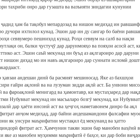
ори тахриби онро дар гузашта ва вазъияти зиндагии кунунии
 ҷадид ҳам ба тақобул мепардозад ва нишон медиҳад ин равшан
о дучори ихтилол кунад. Эшон дар ин ду сангар бо баёни равша
оҳи севвумеро пешниҳод кунад. Роҳи севвум на салб ва нақзи
утлақи он, балки ҷустуҷӯ дар дарунмояҳо ва пояҳои асосӣ аст, к
иттико аст. Эшон саъй мекунад ин буъд аз ақлгароиро дар даруни
ст нишон диҳад мо ин навъ ақлгароиро дар суннати исломӣ дош
кардааст.
р ҳавзаи андешаи динӣ ба расмият мешиносад. Яке аз бахшҳои
ири ғайри ақлонӣ ва на лузуман зидди ақлӣ аст. Ба унвони мисо
 ва фароақлонӣ менигард ва ҳамонтавр, ки мустаҳзаред дар нақд
тми Нубувват мекунад ин масъаларо бозгӯ мекунад, ки Нубувват
азалӣ дар ҳаёти инсонӣ аст ва ҳеҷгоҳ наметавонем динро ба ақл
 фитрат анҷом медиҳад, дар байни андешамандони фалсафии муо
нвони як унсури маърифатии мустақил ёд мекунанд ва ҳатто
диндорӣ фитрат аст. Ҳамчунин такяи эшон бар манобеи ваҳёнӣ в
и яке аз манобеи муҳимми маърифатӣ ё баҳсе, ки дар боби виҷд