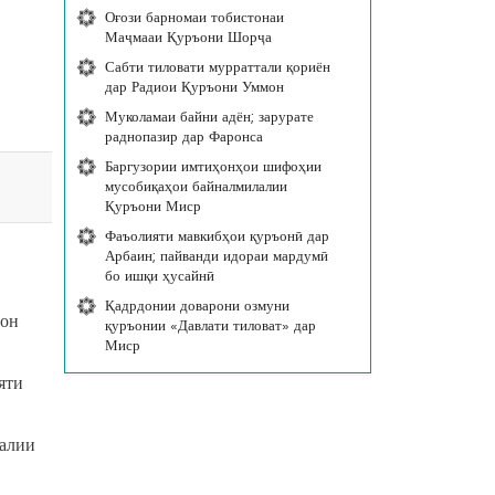
Оғози барномаи тобистонаи
Маҷмааи Қуръони Шорҷа
Сабти тиловати мурраттали қориён
дар Радиои Қуръони Уммон
Муколамаи байни адён; зарурате
раднопазир дар Фаронса
Баргузории имтиҳонҳои шифоҳии
мусобиқаҳои байналмилалии
Қуръони Миср
Фаъолияти мавкибҳои қуръонӣ дар
Арбаин; пайванди идораи мардумӣ
бо ишқи ҳусайнӣ
Қадрдонии доварони озмуни
шон
қуръонии «Давлати тиловат» дар
Миср
яти
лалии