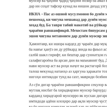
муосир ва ҷаҳони ҷадид ҷаҳони нозир ба амал 
дар ин соҳат тафсир кунад ва нишон диҳад улг
ИКНА
-
П
ас аз ошноӣ мусулмон
он
бо дунёи
пешомад, ки чигуна мешавад дар дунёи
муос
хоҳад буд.
Ба т
аври таби
ӣ
макотиб ва рӯйкар
ҷараён
и
равшанфикрӣ. Мехостам бипурсам 
эшон чигуна метавонем дар дунёи
муосир
зи
Ҳамонтавр, ки ишора кардед ду ҷараён дар муқ
ба навъе ҳанӯз он ду рӯйкард зинда ва фаъол а
салбӣ шакл гирифт, ки бештар дар суннатҳои 
салафигароёна ба арсаи дин ва маънавият буд. 
нави муосир аст ва роҳи наҷот ва растагорӣ б
талош мекунад натанҳо аз ҳаргуна ҳаракати то
нигоҳи интиқоди тунд ва сахт, мавриди бозбин
Аз сӯи дигар ҷараёни равшанфикрии секулор в
мутлақ нисбат ба хирадварзии муосир бархурд 
карданд хирадгароӣ муосирро як нусхаи дигар
имтидоди адёни илоҳиро дар ақли муосир ҷуст
ва бо нигоҳи комилан ақлонӣ ҳар ду рӯйкардр