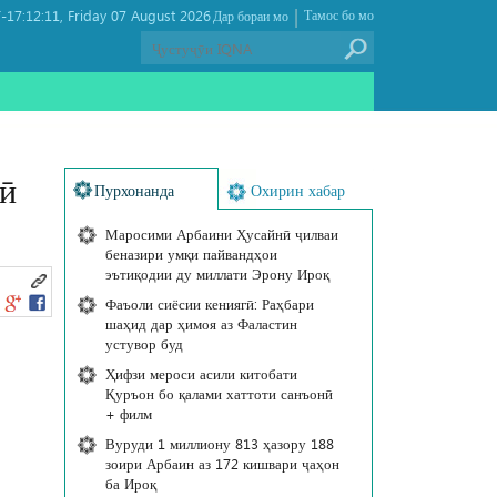
|
17:12:11
Friday 07 August 2026 ,
Тамос бо мо
Дар бораи мо
рӣ
Пурхонанда
Охирин хабар
Маросими Арбаини Ҳусайнӣ ҷилваи
беназири умқи пайвандҳои
эътиқодии ду миллати Эрону Ироқ
Фаъоли сиёсии кениягӣ: Раҳбари
шаҳид дар ҳимоя аз Фаластин
устувор буд
Ҳифзи мероси асили китобати
Қуръон бо қалами хаттоти санъонӣ
+ филм
Вуруди 1 миллиону 813 ҳазору 188
зоири Арбаин аз 172 кишвари ҷаҳон
ба Ироқ