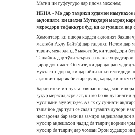
Матни ин гуфтугӯро дар идома мехонем;
ИКНА
-
М
о дар таърих
и
худ
а
мон намунаҳо
е
ақлони
я
те, ки шаҳид
М
утаҳҳар
ӣ
матраҳ кар
меросдор
и
тафаккур
е
буд, ки аз гузашта да
Ҳамонтавр, ки ишора кардед ақлоният бахши ҷ
мактаби Аҳлу Байт(а) дар таърихи Ислом дар м
тарвиҷ мекарданд ё макотибе, ки тарафдори бо
Ташайюъ дар тӯли таърих аз навъе хирадгароӣ 
қарор доштааст. Он чизе, ки дар давраи ҷадид 
мухтасоте дорад, ки дар айни инки имтидоди а
ақлоният дар як бистаре рушд карда, ки посух
Барои инки ин нукта равшан шавад ман ишора 
зуҳур мерасад асре аст, ки мо бо як дугонаги
муслимин мувоҷиҳем. Аз як су суннати ақлгар
ташайюъ дар тӯли се садаи гузашта дучори нав
насгароёна бар зеҳн ва замири андешамандон ва
муосир андешаҳои ҷадид ба тадриҷ вориди ҷом
муосир ба тадриҷ дар ҷомеаи Эрон худашро ни