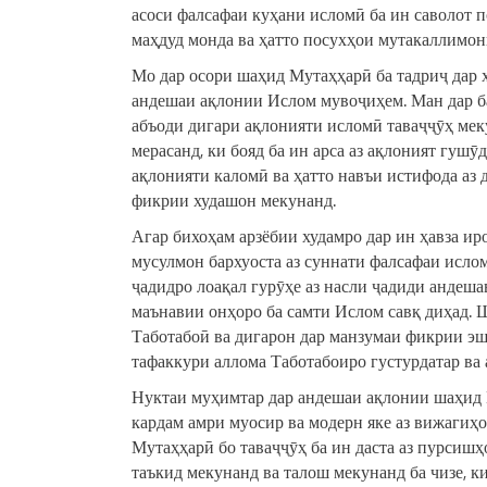
асоси фалсафаи куҳани исломӣ ба ин саволот 
маҳдуд монда ва ҳатто посухҳои мутакаллимон
Мо дар осори шаҳид Мутаҳҳарӣ ба тадриҷ дар ҳ
андешаи ақлонии Ислом мувоҷиҳем. Ман дар б
абъоди дигари ақлонияти исломӣ таваҷҷӯҳ меку
мерасанд, ки бояд ба ин арса аз ақлоният гуш
ақлонияти каломӣ ва ҳатто навъи истифода аз
фикрии худашон мекунанд.
Агар бихоҳам арзёбии худамро дар ин ҳавза и
мусулмон бархуоста аз суннати фалсафаи ислом
ҷадидро лоақал гурӯҳе аз насли ҷадиди андеша
маънавии онҳоро ба самти Ислом савқ диҳад. 
Таботабоӣ ва дигарон дар манзумаи фикрии эш
тафаккури аллома Таботабоиро густурдатар ва 
Нуктаи муҳимтар дар андешаи ақлонии шаҳид 
кардам амри муосир ва модерн яке аз вижагиҳо
Мутаҳҳарӣ бо таваҷҷӯҳ ба ин даста аз пурсишҳ
таъкид мекунанд ва талош мекунанд ба чизе, к