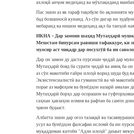
ахлоқӣ анҷом медиҳанд ва мӯътақиданд манбаъ
Пас эшон аз як тараф тақобуле бо ақлонияти му
бад бозшиносӣ кунанд. Аз сӯи дигар ин худбун
мебаранд ва нишон медиҳанд ақл ба танҳоӣ на
ИКНА
-
Д
ар замон
и
шаҳид
М
утаҳҳар
ӣ
мушк
Мехостам бипурсам
равиши
тафаккуре, ки э
муосир
аст ч
и
қ
а
др дар посухгӯ
ӣ
ба ин саволо
Дар он замон ду даста пурсиши ҷиддӣ дар муво
Мутаҳҳарӣ бояд ба сурати ҷиддӣ ва амиқ ба он
аз сӯи макотиби ғайри илоҳӣ ворид шуда буд в
Экзистенсиалистӣ ва гуманистӣ ва чӣ макотиби
порае аз мафоҳим ва бунёдҳои назарӣ амалан
Мутаҳҳарӣ борҳо дар осорашон ва гуфторҳояшон
саҳнаи ҳавзаҳои илмия ва рафтан ба самти до
ҷавон будааст.
Албатта эшон дар оғоз талаққӣ ва тасаввурашон
усул ва бунёдҳои фалсафаи исломӣ ба ин пурс
муқаддимаи китоби “Адли илоҳӣ” даъват меку