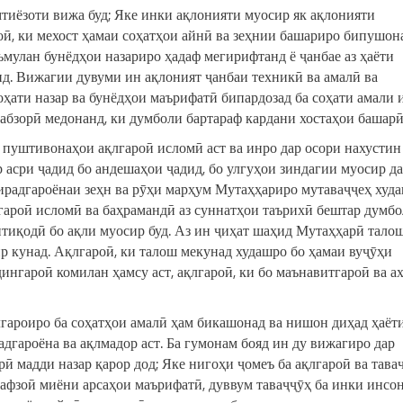
тиёзоти вижа буд; Яке инки ақлонияти муосир як ақлонияти
оӣ, ки мехост ҳамаи соҳатҳои айнӣ ва зеҳнии башариро бипушон
мулан бунёдҳои назариро ҳадаф мегирифтанд ё ҷанбае аз ҳаёти
нд. Вижагии дувуми ин ақлоният ҷанбаи техникӣ ва амалӣ ва
соҳати назар ва бунёдҳои маърифатӣ бипардозад ба соҳати амали 
 абзорӣ медонанд, ки думболи бартараф кардани хостаҳои башарӣ
пуштивонаҳои ақлгароӣ исломӣ аст ва инро дар осори нахустин
р асри ҷадид бо андешаҳои ҷадид, бо улгуҳои зиндагии муосир д
хирадгароёнаи зеҳн ва рӯҳи марҳум Мутаҳҳариро мутаваҷҷеҳ худ
гароӣ исломӣ ва баҳрамандӣ аз суннатҳои таърихӣ бештар думб
нтиқодӣ бо ақли муосир буд. Аз ин ҷиҳат шаҳид Мутаҳҳарӣ тало
р кунад. Ақлгароӣ, ки талош мекунад худашро бо ҳамаи вуҷӯҳи
дингароӣ комилан ҳамсу аст, ақлгароӣ, ки бо маънавитгароӣ ва а
лгароиро ба соҳатҳои амалӣ ҳам бикашонад ва нишон диҳад ҳаёт
адгароёна ва ақлмадор аст. Ба гумонам бояд ин ду вижагиро дар
 мадди назар қарор дод; Яке нигоҳи ҷомеъ ба ақлгароӣ ва тава
мафзоӣ миёни арсаҳои маърифатӣ, дуввум таваҷҷӯҳ ба инки инсо