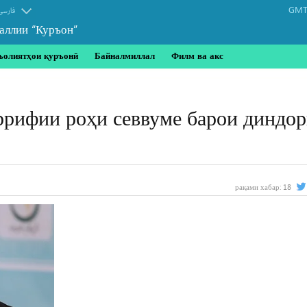
GMT-
فارسی
аллии “Куръон”
ъолиятҳои қуръонӣ
Байналмиллал
Филм ва акс
рифии роҳи севвуме барои диндо
рақами хабар:
18