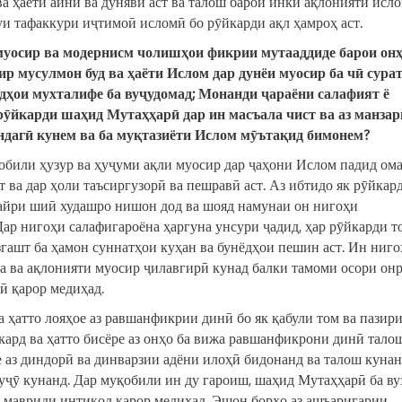
ва ҳаёти айнӣ ва дунявӣ аст ва талош барои инки ақлонияти исл
уи тафаккури иҷтимоӣ исломӣ бо рӯйкарди ақл ҳамроҳ аст.
муосир
ва модернисм чолишҳои фикри
и
мутааддиде барои он
ир
мусулмон буд ва ҳаёт
и
И
слом дар дунёи
муосир
ба чӣ сура
дҳои мухталифе ба вуҷудомад; Монанд
и
ҷараён
и
салафият ё
рӯйкард
и
шаҳид
М
утаҳҳар
ӣ
дар ин масъала чист ва аз манзар
ндагӣ кунем ва ба муқтаз
иё
т
и
И
слом мӯътақид б
и
монем?
обили ҳузур ва ҳуҷуми ақли муосир дар ҷаҳони Ислом падид ома
ст ва дар ҳоли таъсиргузорӣ ва пешравӣ аст. Аз ибтидо як рӯйкар
ғайри шиӣ худашро нишон дод ва шояд намунаи он нигоҳи
Дар нигоҳи салафигароёна ҳаргуна унсури ҷадид, ҳар рӯйкарди то
озгашт ба ҳамон суннатҳои куҳан ва бунёдҳои пешин аст. Ин ниго
за ва ақлонияти муосир ҷилавгирӣ кунад балки тамоми осори онр
ӣ қарор медиҳад.
а ҳатто лояҳое аз равшанфикрии динӣ бо як қабули том ва пазир
кард ва ҳатто бисёре аз онҳо ба вижа равшанфикрони динӣ тало
е аз диндорӣ ва динварзии адёни илоҳӣ бидонанд ва талош куна
уҷӯ кунанд. Дар муқобили ин ду гароиш, шаҳид Мутаҳҳарӣ ба ву
о мавриди интиқод қарор медиҳад. Эшон борҳо аз ашъаригарии