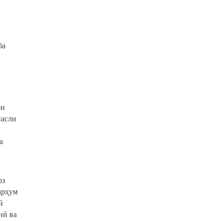
и
ба
ри
насли
а
рз
арҳум
ӣ
нӣ ва