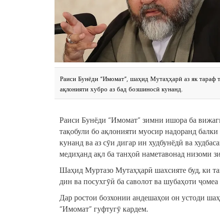
Раиси Бунёди “Имомат”, шаҳид Мутаҳҳарӣ аз як тараф т
ақлонияти хубро аз бад бозшиносӣ кунанд.
Раиси Бунёди “Имомат” зимни ишора ба вижаги
тақобули бо ақлонияти муосир надоранд балки 
кунанд ва аз сӯи дигар ин худбунёдӣ ва худбас
медиҳанд ақл ба танҳоӣ наметавонад низоми з
Шаҳид Муртазо Мутаҳҳарӣ шахсияте буд, ки та
дин ва посухгӯӣ ба саволот ва шубаҳоти ҷомеа 
Дар ростои бозхонии андешаҳои он устоди ша
“Имомат” гуфтугӯ кардем.