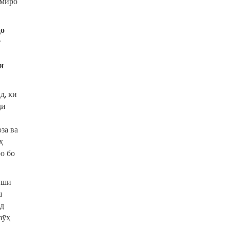
омиро
ҳо
т
и
д, ки
ди
за ва
ҳ
о бо
иши
ш
нд
зӯҳ