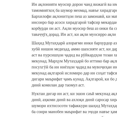
Ин ақлонияти муосир дорои чанд вижагӣ ва им
тамомиятхоҳ ба шумор меомад, навъе хирадгар
Бархилофи ақлонитҳои пеш аз замонавӣ, ки маъ
инсонро бар асоси хирадгароӣ тафсир мекарда
корбурди он аст. Ақли муосир беш аз онки ба 
таваҷҷӯҳ дорад. Ин аст, ки ақли муосирро ақли
Шаҳид Мутаҳҳарӣ алорағми инки бархурдор аз 
хубӣ нишон медиҳад, аммо шахсияте аст, ки да
аст ва пурсишҳои ҷадид ва рӯйкардҳои тозаи 
мекунад. Марҳум Мутаҳҳарӣ бо иттико бар ақл
посухгӯӣ ба ин ниёзҳои ҷадид ва мувоҷиҳаи и
мекунад ақлгароӣ исломиро дар ин соҳат тафси
дигари маърифат ҷамъ кунад. Ақлгароӣ, ки бо 
динӣ комилан дар таомул аст.
Нуктаи дигар ин аст, ки эшон саъй мекунад ақ
динӣ, аҳкоми динӣ ва ахлоқи динӣ саросар хир
шумори ихтисосоти тафаккури шаҳид Мутаҳҳарӣ
ба соири манобеи маърифат ва эҷоди навъе ҳа