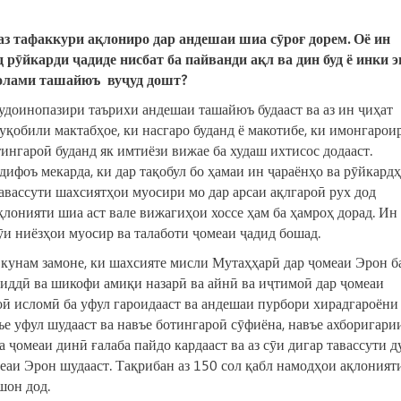
аз тафаккур
и
ақлониро дар андеша
и
ши
а
сӯроғ дорем. Оё ин
д рӯйкард
и
ҷадиде нисбат ба пайванд
и
ақл ва дин буд ё инки 
р олами ташайюъ вуҷуд дошт?
удоинопазири таърихи андешаи ташайюъ будааст ва аз ин ҷиҳат
уқобили мактабҳое, ки насгаро буданд ё макотибе, ки имонгарои
тингароӣ буданд як имтиёзи вижае ба худаш ихтисос додааст.
дифоъ мекарда, ки дар тақобул бо ҳамаи ин ҷараёнҳо ва рӯйкард
тавассути шахсиятҳои муосири мо дар арсаи ақлгароӣ рух дод
қлонияти шиа аст вале вижагиҳои хоссе ҳам ба ҳамроҳ дорад. Ин
гӯи ниёзҳои муосир ва талаботи ҷомеаи ҷадид бошад.
кунам замоне, ки шахсияте мисли Мутаҳҳарӣ дар ҷомеаи Эрон б
и ҷиддӣ ва шикофи амиқи назарӣ ва айнӣ ва иҷтимоӣ дар ҷомеаи
оӣ исломӣ ба уфул гароидааст ва андешаи пурбори хирадгароёни
ъе уфул шудааст ва навъе ботингароӣ сӯфиёна, навъе ахборигари
 ҷомеаи динӣ ғалаба пайдо кардааст ва аз сӯи дигар тавассути 
еаи Эрон шудааст. Тақрибан аз 150 сол қабл намодҳои ақлоният
шон дод.