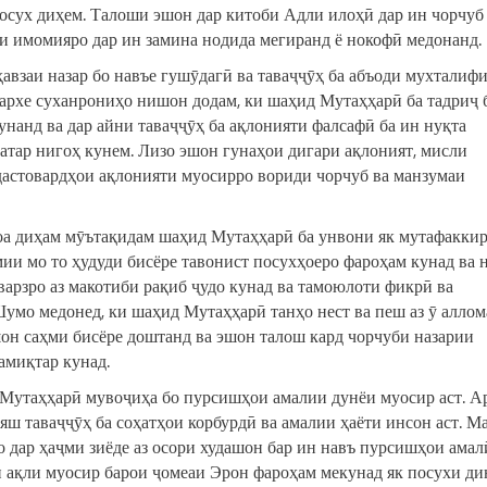
посух диҳем. Талоши эшон дар китоби Адли илоҳӣ дар ин чорчуб
и имомияро дар ин замина нодида мегиранд ё нокофӣ медонанд.
авзаи назар бо навъе гушӯдагӣ ва таваҷҷӯҳ ба абъоди мухталиф
архе суханрониҳо нишон додам, ки шаҳид Мутаҳҳарӣ ба тадриҷ 
нанд ва дар айни таваҷҷӯҳ ба ақлонияти фалсафӣ ба ин нуқта
ӯдатар нигоҳ кунем. Лизо эшон гунаҳои дигари ақлоният, мисли
 дастовардҳои ақлонияти муосирро вориди чорчуб ва манзумаи
роа диҳам мӯътақидам шаҳид Мутаҳҳарӣ ба унвони як мутафакки
ии мо то ҳудуди бисёре тавонист посухҳоеро фароҳам кунад ва 
варзро аз макотиби рақиб ҷудо кунад ва тамоюлоти фикрӣ ва
Шумо медонед, ки шаҳид Мутаҳҳарӣ танҳо нест ва пеш аз ӯ аллом
он саҳми бисёре доштанд ва эшон талош кард чорчуби назарии
амиқтар кунад.
Мутаҳҳарӣ мувоҷиҳа бо пурсишҳои амалии дунёи муосир аст. А
яш таваҷҷӯҳ ба соҳатҳои корбурдӣ ва амалии ҳаёти инсон аст. М
о дар ҳаҷми зиёде аз осори худашон бар ин навъ пурсишҳои амал
и ақли муосир барои ҷомеаи Эрон фароҳам мекунад як посухи ди