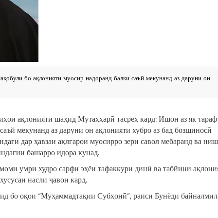
ақобули бо ақлонияти муосир надоранд балки саъй мекунанд аз даруни он
ҳои ақлонияти шаҳид Мутаҳҳарӣ тасреҳ кард: Ишон аз як тараф
саъй мекунанд аз даруни он ақлонияти хубро аз бад бозшиносӣ
андагӣ дар ҳавзаи ақлгароӣ муосирро зери савол мебаранд ва ни
индагии башарро идора кунад.
моми умри худро сарфи эҳёи тафаккури динӣ ва табйини ақлони
хусусан насли ҷавон кард.
ҳид бо оқои “Муҳаммадтақии Субҳонӣ”, раиси Бунёди байналми