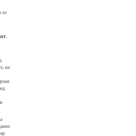
 аз
шт.
д
е, ки
ироаи
ҳид
ли
ва
ндани
бар