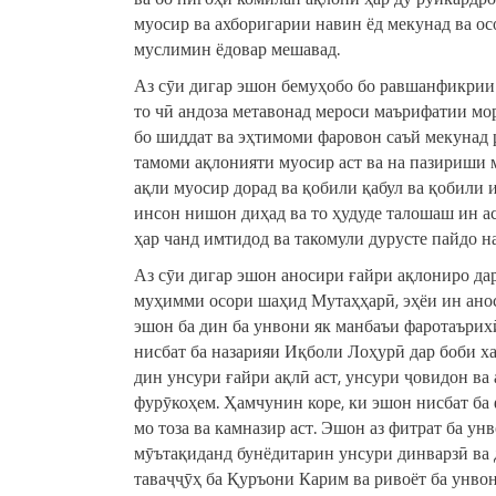
муосир ва ахборигарии навин ёд мекунад ва ос
муслимин ёдовар мешавад.
Аз сӯи дигар эшон бемуҳобо бо равшанфикрии
то чӣ андоза метавонад мероси маърифатии мор
бо шиддат ва эҳтимоми фаровон саъй мекунад р
тамоми ақлонияти муосир аст ва на пазириши м
ақли муосир дорад ва қобили қабул ва қобили 
инсон нишон диҳад ва то ҳудуде талошаш ин а
ҳар чанд имтидод ва такомули дурусте пайдо на
Аз сӯи дигар эшон аносири ғайри ақлониро да
муҳимми осори шаҳид Мутаҳҳарӣ, эҳёи ин анос
эшон ба дин ба унвони як манбаъи фаротаърихӣ
нисбат ба назарияи Иқболи Лоҳурӣ дар боби ха
дин унсури ғайри ақлӣ аст, унсури ҷовидон ва 
фурӯкоҳем. Ҳамчунин коре, ки эшон нисбат ба
мо тоза ва камназир аст. Эшон аз фитрат ба у
мӯътақиданд бунёдитарин унсури динварзӣ ва 
таваҷҷӯҳ ба Қуръони Карим ва ривоёт ба унвон