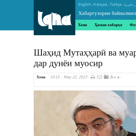
English
Français
Türkçe
.
.
.
.
العربیة
Хабаргузории байналмил
Хона
Ҳамаи хабарҳо
Фа
Шаҳид Мутаҳҳарӣ ва муар
дар дунёи муосир
Хона
10:15 - May 22, 2023