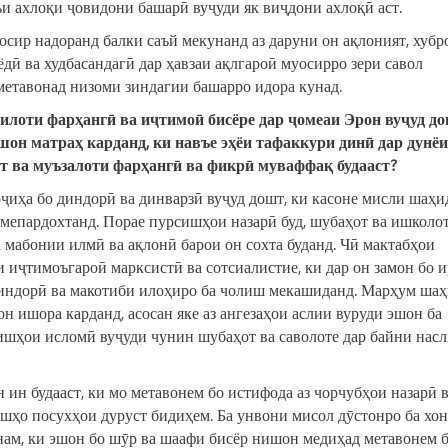
и ахлоқи ҷовидони башарӣ вуҷуди як виҷдони ахлоқӣ аст.
осир надоранд балки саъй мекунанд аз даруни он ақлоният, хубро
ёдӣ ва худбасандагӣ дар ҳавзаи ақлгароӣ муосирро зери савол
метавонад низоми зиндагии башарро идора кунад.
илот
и
фарҳангӣ ва иҷтимоӣ бисёре дар ҷомеа
и
Эрон вуҷуд до
шон матраҳ карданд, ки навъе эҳёи тафаккур
и
дин
ӣ
дар дунёи
т ва муъзалот
и
фарҳангӣ ва фикр
ӣ
муваффақ будааст?
ҷиҳа бо диндорӣ ва динварзӣ вуҷуд дошт, ки касоне мисли шаҳи
 мепардохтанд. Порае пурсишҳои назарӣ буд, шубаҳот ва ишколот
а мабонии илмӣ ва ақлонӣ барои он сохта буданд. Чӣ мактабҳои
 иҷтимоъгароӣ марксистӣ ва сотсиалистие, ки дар он замон бо 
 диндорӣ ва макотиби илоҳиро ба чолиш мекашиданд. Марҳум ша
 ишора карданд, асосан яке аз ангезаҳои аслии вуруди эшон ба
нишҳои исломӣ вуҷуди чунин шубаҳот ва саволоте дар байни нас
 ин будааст, ки мо метавонем бо истифода аз чорчубҳои назарӣ 
ишҳо посухҳои дуруст бидиҳем. Ба унвони мисол дӯстонро ба хо
нам, ки эшон бо шӯр ва шаафи бисёр нишон медиҳад метавонем 