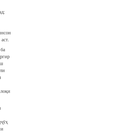
ад;
инсон
 аст.
 ба
аргир
аш
оли
ш
хлоқи
и
ҷҷӯҳ
ни