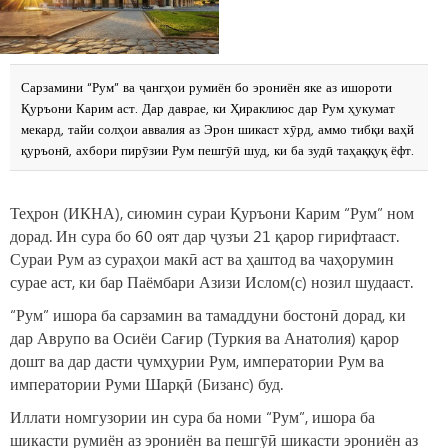
Сарзамини “Рум” ва ҷангҳои румиён бо эрониён яке аз ишороти
Қуръони Карим аст. Дар даврае, ки Ҳираклиюс дар Рум ҳукумат
мекард, тайи солҳои аввалия аз Эрон шикаст хӯрд, аммо тибқи ваҳй
қуръонӣ, ахбори пирӯзии Рум пешгӯӣ шуд, ки ба зудӣ таҳаққуқ ёфт.
Теҳрон (ИКНА), сиюмин сураи Қуръони Карим “Рум” ном
дорад. Ин сура бо 60 оят дар ҷузъи 21 қарор гирифтааст.
Сураи Рум аз сураҳои макӣ аст ва ҳаштод ва чаҳорумин
сурае аст, ки бар Паёмбари Азизи Ислом(с) нозил шудааст.
“Рум” ишора ба сарзамин ва тамаддуни бостонӣ дорад, ки
дар Аврупо ва Осиёи Сағир (Туркия ва Анатолия) қарор
дошт ва дар дасти ҷумҳурии Рум, императории Рум ва
императории Руми Шарқӣ (Бизанс) буд.
Иллати номгузории ин сура ба номи “Рум”, ишора ба
шикасти румиён аз эрониён ва пешгӯӣ шикасти эрониён аз