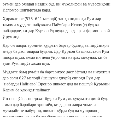
румён дар ояндаи наздик буд, ки мухолифон ва мувофиқони
Исломро шигифтзада кард.
Ҳираклиюс (575–641 мелодӣ) танҳо подшоҳи Рум дар
тамоми муддати набуввати Паёмбари Ислом(с) буд ва
набардҳое, ки дар Қуръон ёд шуда, дар давраи фармонравоӣ
ӯ рух дод.
Дар он давра, эрониён қудрати бартар буданд ва пирӯзиҳои
зиёде ба даст оварда буданд. Дар Қуръон ба шикастҳои Рум
ишора шуда, аммо ин пешгӯиро низ матраҳ мекунад, ки ба
зудӣ Рум пирӯз хоҳад шуд.
Муддате баъд румён ба бартариҳое даст ёфтанд ва ниҳоятан
дар соли 627 мелодӣ (шашуми ҳиҷрӣ) сипоҳи Рум дар
“набарди Найнаво” Эронро шикаст дод ва пешгӯӣ Қуръони
Карим ба ҳақиқат пайваст.
Ин пешгӯӣ аз он ҷиҳат буд, ки Рум , як ҳукумати динӣ буд,
аммо дар баробари эрониён, ки дар он давра ҷомеаи
мутадайине набуданд, шикаст хӯрда буд ва мушрикон,
мусулмононро, ки ба думболи эҷоди ҷомеа ва ҳукумати