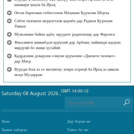
кишвари ҷаҳон ба Ироқ
Оғози барномаи тобистонаи Маҷмааи Қуръони Шорҷа
Сабти тиловати мурраттали қориён дар Радиои Қуръони
Уммон
Муколамаи байни адён; зарурате раднопазир дар Фаронса
Фаъолияти мавкибҳои қуръонӣ дар Арбаин; пайванди идораи
мардумӣ бо ишқи ҳусайнӣ
Қадрдонии доварони озмуни қуръонии «Давлати тиловат»
дар Миср
Вуруди беш аз се миллиону зоири хориҷӣ ба Ироқ аз аввали
моҳи Муҳаррам
GMT-14:00:12
Saturday 08 August 2026
,
Хона
Дар бораи мо
Ҳамаи хабарҳо
Тамос бо мо