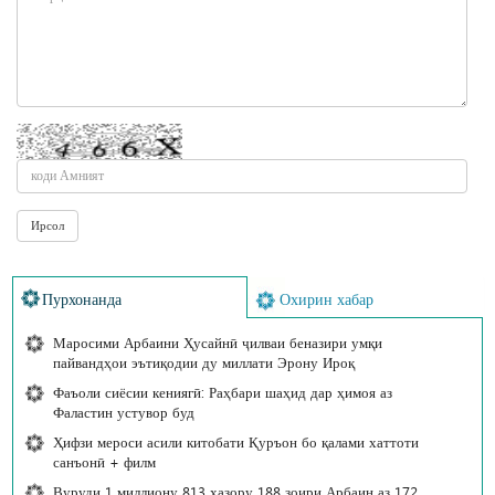
Пурхонанда
Охирин хабар
Маросими Арбаини Ҳусайнӣ ҷилваи беназири умқи
пайвандҳои эътиқодии ду миллати Эрону Ироқ
Фаъоли сиёсии кениягӣ: Раҳбари шаҳид дар ҳимоя аз
Фаластин устувор буд
Ҳифзи мероси асили китобати Қуръон бо қалами хаттоти
санъонӣ + филм
Вуруди 1 миллиону 813 ҳазору 188 зоири Арбаин аз 172