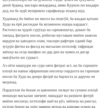
динӣ буданд, масхара мекарданд, аммо Қуръон ин ваъдаро
дод, ки ба зудӣ мушрикон сарафканда хоҳанд шуд.
Худованд бо баёни ин мисол ва пешгӯӣ, ба ваъдаи қатъии
Худо ва ёрӣ расондан ба муъминон ишора кардааст.
Растохез ва ҷудоӣ гурӯҳҳо ва сарнавиштҳо, даъват ба
тавҳид, фитрати инсон, робитаи мустақим миёни аъмоли
мардум ва ҳаводиси олам, таъсири рафтори одамӣ бар
зуҳури фитна ва фасод ва масъалаи ихтилоф, тафриқаи
зиёнҳо ва осор манфии он дар дин ва ҷомеа аз дигар
мавзӯъоти ин сурааст.
Аз оёти машҳури ин сура ояти фитрат аст, ки ба сиришти
илоҳӣ ва навъи офариниши инсонҳо пардохта ва гароиши
инсон ба Худо ва динро фитрӣ ва бархоста аз даруни он
медонад.
Пардохтан ба бахше аз қавонини хилқат ва сунани илоҳӣ
монанди масъалаи завҷият, маваддат ва раҳмати фитрӣ
миёни инсонҳо, ихтилофи шаб ва рӯз, забонҳо ва рангҳо,
нузули борон ва эҳёи замини мурда ва қивоми осмон ва