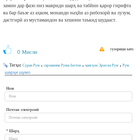
замин дар фазо низ мавриди шарҳ ва табйин қарор гирифта
ва бар баъзе аз аҳком, монанди наҳйи аз рибохорӣ ва лузум,
дастгирӣ аз мустамандон ва хешони таъкид шудааст.
гузориши хато
0
Мисли
Тегҳо:
،
،
،
Сураи Рум
сарзамини Руми бостон
ҷангҳои Эрон ва Рум
Рум
шарҳи шумо
Ном
Почтаи электронӣ
* Шарҳ