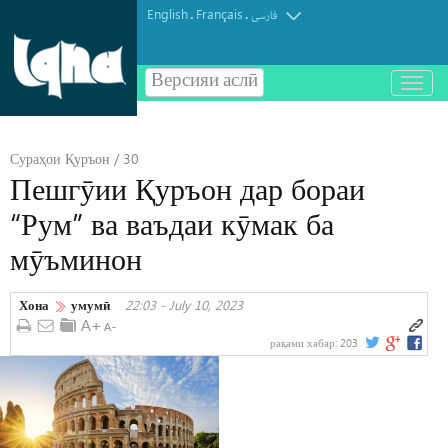
English
Français
.
.
فارسی
Версияи аслӣ
باز
و
بسته
کردن
Сураҳои Қуръон / 30
منو
Пешгӯии Қуръон дар бораи
“Рум” ва ваъдаи кӯмак ба
мӯъминон
Хона
умумӣ
22:03 - July 10, 2023
рақами хабар:
203