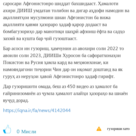
саросари Афғонистонро шиддат бахшидааст. Ҳамалоти
ахири ДИИШ умдатан толибон ва дигар аҳдофи намодин ва
ақаллиятҳои мусулмони шиаи Афғонистон ба вижа
ақаллияти қавми ҳазораро ҳадаф қарор додааст ва
бомбагузориҳо дар манотиқи шаҳрӣ афзоиш ёфта ва садҳо
захмӣ ва кушта бар ҷой гузоштааст.
Бар асоси ин гузориш, ҳамчунин аз авохири соли 2022 то
авоили соли 2023, ДИИШи Хуросон ба сафоратхонаҳои
Покистон ва Русия ҳамла кард ва меҳмонхонае, ки
намояндагони тиҷории Чин дар он иқомат доштанд ва як
гуруҳ аз неруҳои ҳавоӣ Афғонистонро ҳадаф гирифт.
Дар гузоришоти омада, беш аз 450 видео аз ҳамалот ба
ғайринизомиён аз ҷумла ҳамалот алайҳи ҳазораҳо ва шиаён
вуҷуд дорад.
https://iqna.ir/fa/news/4142044
гузориши хато
0
Мисли