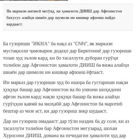
Як маркази англисӣ мегӯяд, ки ҳамалоти ДИИШ дар Афғонистон
бахусус алайҳи шиаён дар шумоли ин кишвар афзоиш пайдо
кардааст.
Ба гузориши “ИКНА” ба нақл аз “CNN”, як маркази
мустақилли ҷамоварии додаҳо дар Биритониё дар гузориши
тозаи худ эълом кард, ки бо тасаллути дубораи гурӯҳи
толибон дар Афғонистон ҳамалоти ДИИШ ба вижа алайҳи
шиаён дар шимоли ин кишвар афзоиш ёфтааст.
Ин марказ дар гузориши худ бо ишора ба густариши нақзи
ҳуқуқи башар дар Афғонистон ва бо унвони шоҳидони
афғон эълом кард: нақзи ҳуқуқи башар ба вижа алайҳи
гурӯҳҳои қавмӣ ва мазҳабӣ дар Афғонистон ба маротиб
бештар аз чизе аст, ки дар гузориш зикр шудааст.
Дар ин гузориш омадааст: дар тӯли наздик ба ду соле, ки аз
тасаллути толибон бар Афғонистон мегузарад, шохаи
Хуросони ДИИШ, домана ва печидагии ҳамалоти худ дар