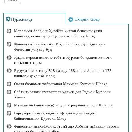
Пурхонанда
Охирин хабар
Маросими Арбаини Ҳусайнӣ ҷилваи беназири умқи
пайвандҳои эътиқодии ду миллати Эрону Ироқ
Фаъоли сиёсии кениягӣ: Раҳбари шаҳид дар ҳимоя аз
Фаластин устувор буд
Ҳифзи мероси асили китобати Қуръон бо қалами хаттоти
санъонӣ + филм
Вуруди 1 миллиону 813 ҳазору 188 зоири Арбаин аз 172
кишвари ҷаҳон ба Ироқ
Оғози барномаи тобистонаи Маҷмааи Қуръони Шорҷа
Сабти тиловати мурраттали қориён дар Радиои Қуръони
Уммон
Муколамаи байни адён; зарурате раднопазир дар Фаронса
Баргузории имтиҳонҳои шифоҳии мусобиқаҳои
байналмилалии Қуръони Миср
Фаъолияти мавкибҳои қуръонӣ дар Арбаин; пайванди идораи
мардумӣ бо ишқи ҳусайнӣ