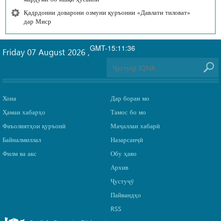
Қадрдонии доварони озмуни қуръонии «Давлати тиловат»
дар Миср
GMT-15:11:36
Friday 07 August 2026
,
Хона
Дар бораи мо
Ҳамаи хабарҳо
Тамос бо мо
Фаъолиятҳои қуръонӣ
Маҷаллаи хабарӣ
Байналмиллал
Назарсанҷӣ
Филм ва акс
Обу ҳаво
Архив
Ҷустуҷӯ
Пайвандҳо
RSS