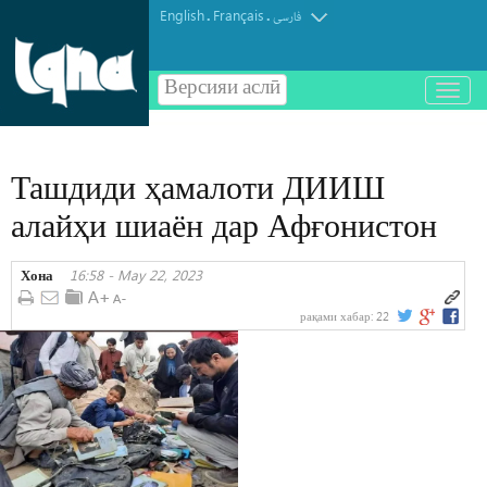
English
Français
.
.
فارسی
Версияи аслӣ
باز
و
بسته
کردن
Ташдиди ҳамалоти ДИИШ
منو
алайҳи шиаён дар Афғонистон
Хона
16:58 - May 22, 2023
рақами хабар:
22