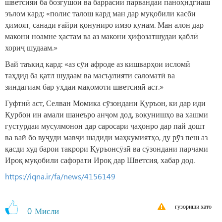
шветсияӣ ба бозгушоӣ ва баррасии парвандаи паноҳндгиаш
эълом кард: «полис талош кард ман дар муқобили касби
ҳимоят, санади ғайри қонуниро имзо кунам. Ман алон дар
макони ноамне ҳастам ва аз макони ҳифозатшудаи қаблӣ
хориҷ шудаам.»
Вай таъкид кард: «аз сӯи афроде аз кишварҳои исломӣ
таҳдид ба қатл шудаам ва масъулияти саломатӣ ва
зиндагиам бар ӯҳдаи мақомоти шветсияӣ аст.»
Гуфтнӣ аст, Селван Момика сӯзондани Қуръон, ки дар иди
Қурбон ин амали шанеъро анҷом дод, вокунишҳо ва хашми
густурдаи мусулмонон дар саросари ҷаҳонро дар пай дошт
ва вай бо вуҷуди мавҷи шадиди маҳкумиятҳо, ду рӯз пеш аз
қасди худ барои такрори Қуръонсӯзӣ ва сӯзондани парчами
Ироқ муқобили сафорати Ироқ дар Шветсия, хабар дод.
https://iqna.ir/fa/news/4156149
гузориши хато
0
Мисли