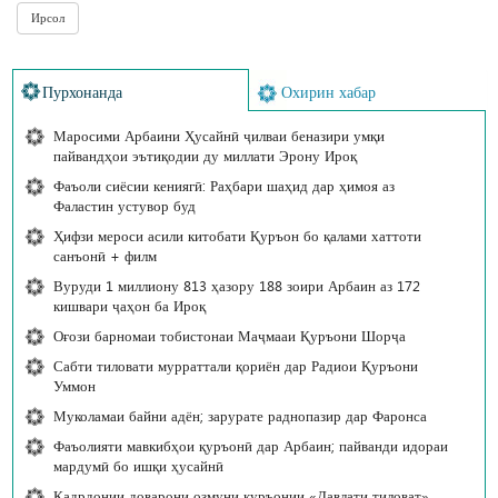
Пурхонанда
Охирин хабар
Маросими Арбаини Ҳусайнӣ ҷилваи беназири умқи
пайвандҳои эътиқодии ду миллати Эрону Ироқ
Фаъоли сиёсии кениягӣ: Раҳбари шаҳид дар ҳимоя аз
Фаластин устувор буд
Ҳифзи мероси асили китобати Қуръон бо қалами хаттоти
санъонӣ + филм
Вуруди 1 миллиону 813 ҳазору 188 зоири Арбаин аз 172
кишвари ҷаҳон ба Ироқ
Оғози барномаи тобистонаи Маҷмааи Қуръони Шорҷа
Сабти тиловати мурраттали қориён дар Радиои Қуръони
Уммон
Муколамаи байни адён; зарурате раднопазир дар Фаронса
Фаъолияти мавкибҳои қуръонӣ дар Арбаин; пайванди идораи
мардумӣ бо ишқи ҳусайнӣ
Қадрдонии доварони озмуни қуръонии «Давлати тиловат»