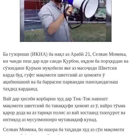
Ба гузориши (ИКНА) ба нақл аз Арабӣ 21, Селван Момика,
ки чанди пеш дар иди саиди Қурбон, иқдом ба порҳкрдан ва
сӯзондани Қуръон муқобили яке аз масоҷиди Шветсия
карда буд, гуфт: мақомоти шветсияӣ аз ҳимояти ӯ
ақибнишинӣ ва ба баррасии парвандаи паноҳандагиаш
таҳдид кардаанд.
Вай дар ҳисоби корбарии худ дар Тик-Ток навишт:
мақомоти шветсияӣ бо таваққуфи ҳимоят аз ӯ, вайро тӯъма
қарор дода ва аз тариқи полис аз вай хостаанд тазоҳурот ва
интиқод аз мусулмононро мутаваққиф кунад.
Селван Момика, бо ишора ба таҳдиди худ аз сӯи мақомоти