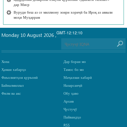
дар Миср
Вуруди беш аз се миллиону зоири хориҷӣ ба Ироқ аз аввали
моҳи Муҳаррам
GMT-12:12:10
Monday 10 August 2026
,
Хона
Дар бораи мо
Ҳамаи хабарҳо
Тамос бо мо
Фаъолиятҳои қуръонӣ
Маҷаллаи хабарӣ
Байналмиллал
Назарсанҷӣ
Филм ва акс
Обу ҳаво
Архив
Ҷустуҷӯ
Пайвандҳо
RSS