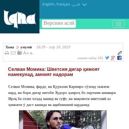
English
Français
.
.
فارسی
Версияи аслӣ
باز
و
بسته
کردن
Хона
умумӣ
16:29 - July 19, 2023
منو
рақами хабар:
241
Селван Момика: Шветсия дигар ҳимоят
намекунад, амният надорам
Селван Момика, фарде, ки Қуръони Каримро сӯзонд эъмлом
кард, ки бори дигар китоби Худоро ҳамроҳ бо парчами кишвари
Ироқ ба оташ хоҳад кашид ва гуфт, ки мақомоти шветсияӣ аз
ҳимояти ӯ даст кашида ва ақибнишинӣ кардаанд.