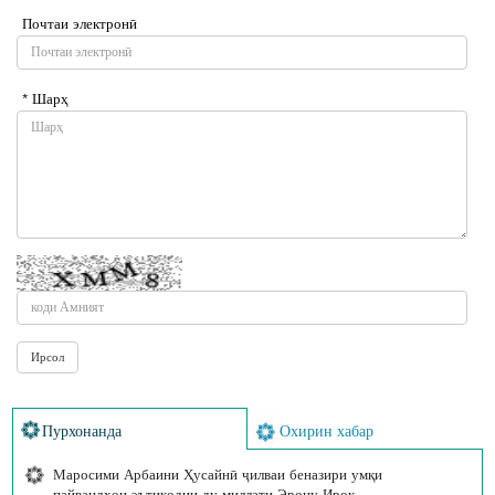
Почтаи электронӣ
* Шарҳ
Пурхонанда
Охирин хабар
Маросими Арбаини Ҳусайнӣ ҷилваи беназири умқи
пайвандҳои эътиқодии ду миллати Эрону Ироқ