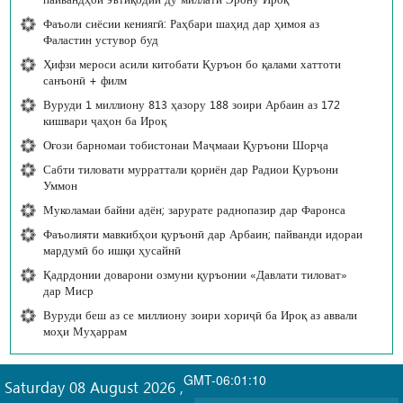
Фаъоли сиёсии кениягӣ: Раҳбари шаҳид дар ҳимоя аз
Фаластин устувор буд
Ҳифзи мероси асили китобати Қуръон бо қалами хаттоти
санъонӣ + филм
Вуруди 1 миллиону 813 ҳазору 188 зоири Арбаин аз 172
кишвари ҷаҳон ба Ироқ
Оғози барномаи тобистонаи Маҷмааи Қуръони Шорҷа
Сабти тиловати мурраттали қориён дар Радиои Қуръони
Уммон
Муколамаи байни адён; зарурате раднопазир дар Фаронса
Фаъолияти мавкибҳои қуръонӣ дар Арбаин; пайванди идораи
мардумӣ бо ишқи ҳусайнӣ
Қадрдонии доварони озмуни қуръонии «Давлати тиловат»
дар Миср
Вуруди беш аз се миллиону зоири хориҷӣ ба Ироқ аз аввали
моҳи Муҳаррам
GMT-06:01:10
Saturday 08 August 2026
,