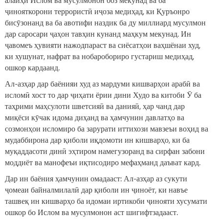
ҷинояткорони террористӣ иҷоза медиҳад, ки Қуръонро
бисӯзонанд ва ба авотифи наздик ба ду миллиард мусулмон
дар саросари ҷаҳон тавҳин кунанд маҳкум мекунад. Ин
ҷавомеъ ҳувияти нажодпараст ва сиёсатҳои ваҳшёнаи худ,
ки хушунат, нафрат ва нобаробориро густариш медиҳад,
ошкор кардаанд.
Ал-азҳар дар баёнияи худ аз мардуми кишварҳои арабӣ ва
исломӣ хост то дар ҷиҳати ёрии дини Худо ва китоби Ӯ ба
таҳрими маҳсулоти шветсияӣ ва данияӣ, ҳар чанд дар
миқёси кӯчак идома диҳанд ва ҳамчунин давлатҳо ва
созмонҳои исломиро ба зарурати иттихози мавзеъи воҳид ва
мудаббирона дар қиболи иқдомоти ин кишварҳо, ки ба
муқаддасоти динӣ эҳтиром намегузоранд ва сирфан забони
моддиёт ва манофеъи иқтисодиро мефаҳманд даъват кард.
Дар ин баёния ҳамчунин омадааст: Ал-азҳар аз сукути
ҷомеаи байналмилалӣ дар қиболи ин ҷиноёт, ки навъе
ташвеқ ин кишварҳо ба идомаи иртикоби ҷинояти хусумати
ошкор бо Ислом ва мусулмонон аст шигифтзадааст.