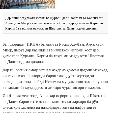
Дар пайи беҳурмати Ислом ва Қуръон дар Стокголм ва Копенгаген,
Ал-азҳари Миср аз миллатҳои исломӣ хост дар ҳимоят аз Қуръони
Карим ба таҳрими маҳсулоти Шветсия ва Дания идома диҳанд.
Ба гузориши (ИКНА) ба нақл аз Русия Ал-Явм, Ал-азҳари
Миср, имрӯз дар баёнияе аз миллатҳои исломӣ хост дар
ҳимоят аз Қуръони Карим ба таҳрими маҳсулоти Шветсия
ва Дания идома диҳанд.
Дар ин баёния омадааст: Ал-азҳар аз ҷомеаи ҷаҳонӣ мехоҳад,
ки таҳримҳои боздорнда барои таваққуфи корзорҳои
нажодпарастона алайҳи Ислом ва мусулмонон эъмол кунанд
ва тавҳин ба муқаддасоти диниро ҷурм ингорӣ намоянд.
Ин баёния меафзоед: Ал-азҳар исрори кишварҳои Шветсия
ва Дания барои иттихози тасмимоте, ки дарҳоро ба рӯи
сиёсатҳои хасмона ва нажодпарастона ва нафратангез
алайҳи Ислом ва мусулмонон боз мекунад ва ба