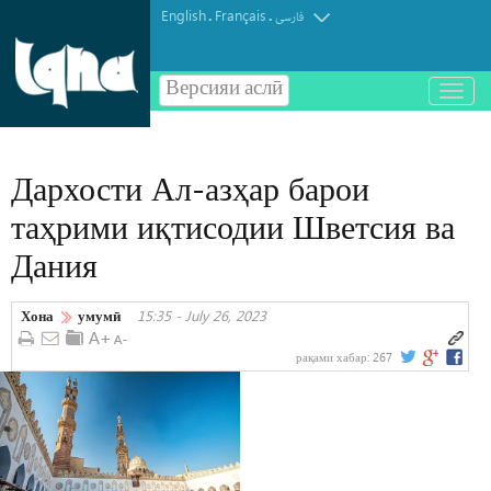
English
Français
.
.
فارسی
Версияи аслӣ
باز
و
بسته
کردن
Дархости Ал-азҳар барои
منو
таҳрими иқтисодии Шветсия ва
Дания
Хона
умумӣ
15:35 - July 26, 2023
рақами хабар:
267