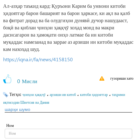
Ал-азҳар таъкид кард: Қуръони Карим ба унвони китоби
ҳидоятгар барои башарият ва барои ҳаркасе, ки ақл ва қалб
ва фитрат дорад ва ба олудгиҳои дунявӣ дучор нашудааст,
боқӣ ва қиблаи ҷонҳои ҳаққҷӯ хоҳад монд ва макри
дасисагарон ва ҳамоқати онҳо латмае ба ин китоби
муқаддас намезанад ва заррае аз арзиши ин китоби муқаддас
кам нахоҳад шуд.
https://iqna.ir/fa/news/4158150
гузориши хато
0
Мисли
Тегҳо:
،
،
،
ҷонҳои ҳаққҷӯ
арзиши ин китоб
китоби ҳидоятгар
таҳрими
иқтисодии Шветсия ва Дания
шарҳи шумо
Ном