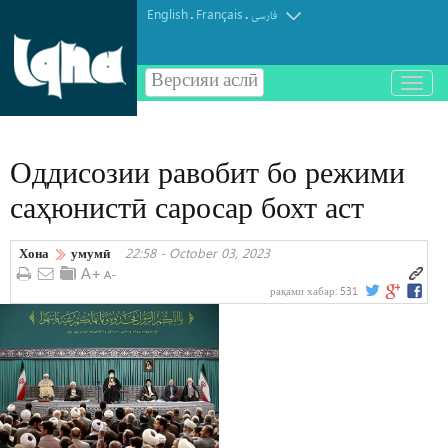
English
Français
.
.
فارسی
Версияи аслӣ
باز
و
بسته
کردن
Оддисозии равобит бо режими
منو
саҳюнистӣ саросар бохт аст
Хона
умумӣ
22:58 - October 03, 2023
рақами хабар:
531