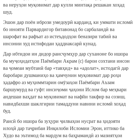
ва неруҳои муқовимат дар кулли минтақа решакан хоҳад
шуд.
Эшон дар поён ибрози умедоурӣ карданд, ки уммати исломӣ
бо инояти Парвардигор битавонад бо сарбаландӣ ва
шарофат ва рафъат аз истеъдодҳои беназири табиӣ ва
инсонии худ истифодаи ҳаддиаксарӣ кунад.
Дар ибтидои ин дидор раисҷумҳур дар суханоне бо ишора
ба муҷоҳидатҳои Паёмбари Акрам (с) барои сохтани инсон
ва ҷомеаи мубтанӣ бар «тавҳид» ва «адолат», истодагӣ дар
баробари душманиҳо ва ҳамчунин муқовимат дар роҳи
ҳадафро аз муҳиммтарин омӯзаҳои Паёмбари Аъзам
баршумурд ва гуфт: инсиҷоми ҷаҳони Ислом бар меҳвари
андешаи ваҳдат ва муқовимат ва нафйи такфир ва созиш,
навидбахши шаклгирии тамаддуни навини исломӣ хоҳад
буд.
Раисӣ бо ишора ба зуҳури ҷилваҳои нусрат ва ҳидояти
илоҳӣ дар таҷрибаи Инқилоби Исломии Эрон, иттико ба
Худо ва эътимод ба мардум ва баҳрамандӣ аз мазиятҳои