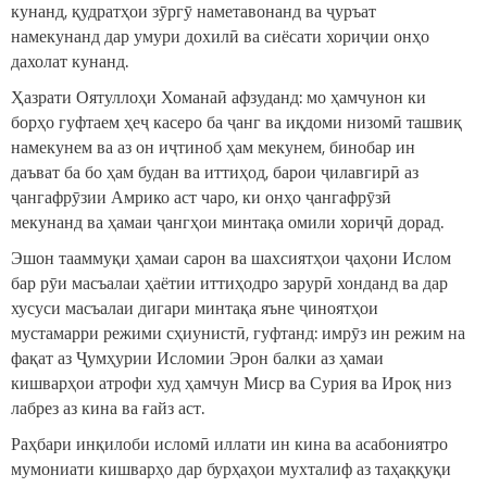
кунанд, қудратҳои зӯргӯ наметавонанд ва ҷуръат
намекунанд дар умури дохилӣ ва сиёсати хориҷии онҳо
дахолат кунанд.
Ҳазрати Оятуллоҳи Хоманаӣ афзуданд: мо ҳамчунон ки
борҳо гуфтаем ҳеҷ касеро ба ҷанг ва иқдоми низомӣ ташвиқ
намекунем ва аз он иҷтиноб ҳам мекунем, бинобар ин
даъват ба бо ҳам будан ва иттиҳод, барои ҷилавгирӣ аз
ҷангафрӯзии Амрико аст чаро, ки онҳо ҷангафрӯзӣ
мекунанд ва ҳамаи ҷангҳои минтақа омили хориҷӣ дорад.
Эшон тааммуқи ҳамаи сарон ва шахсиятҳои ҷаҳони Ислом
бар рӯи масъалаи ҳаётии иттиҳодро зарурӣ хонданд ва дар
хусуси масъалаи дигари минтақа яъне ҷиноятҳои
мустамарри режими сҳиунистӣ, гуфтанд: имрӯз ин режим на
фақат аз Ҷумҳурии Исломии Эрон балки аз ҳамаи
кишварҳои атрофи худ ҳамчун Миср ва Сурия ва Ироқ низ
лабрез аз кина ва ғайз аст.
Раҳбари инқилоби исломӣ иллати ин кина ва асабониятро
мумониати кишварҳо дар бурҳаҳои мухталиф аз таҳаққуқи