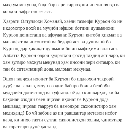
маҳкум мекунад, баҳс бар сари тарроҳони ин ҷиноятҳо ва
корҳои нафратангез аст.
Ҳазрати Оятуллоҳи Хоманаӣ, хаёли тазъифи Қуръон бо ин
иқдомотро воҳӣ ва мӯҷиби ифшои ботини душманони
Қуръон донистанд ва афзуданд: Қуръон, китоби ҳикмат ва
маърифат ва инсонсозӣ ва бедорӣ аст ва душманӣ бо
Қуръон, дар ҳақиқат душманӣ бо ин мафоҳими воло аст.
Албатта Қуръон барои қудратҳои фосид таҳдид аст чаро, ки
ҳам зулмро маҳкум мекунад ҳам инсони зери ситамро, ки
тан ба ситампазирӣ дода, маломат мекунад.
Эшон тавҷеҳи иҳонат ба Қуръон бо иддаоҳои такрорӣ,
дурӯғ ва ғалат ҳамчун озодии баёнро боиси беобрӯӣ
муддаиён донистанд ва гуфтанд: оё дар кишварҳое, ки ба
баҳонаи озодии баён иҷозаи иҳонат ба Қуръон дода
мешавад, иҷозаи таарруз ба намодҳои саҳюнистиро ҳам
медиҳанд? Бо чӣ забоне аз ин равшантар метавон исбот
кард, ки инҳо таҳти султаи саҳюнистҳои золим, ҷинояткор
ва ғоратгари дунё ҳастанд.