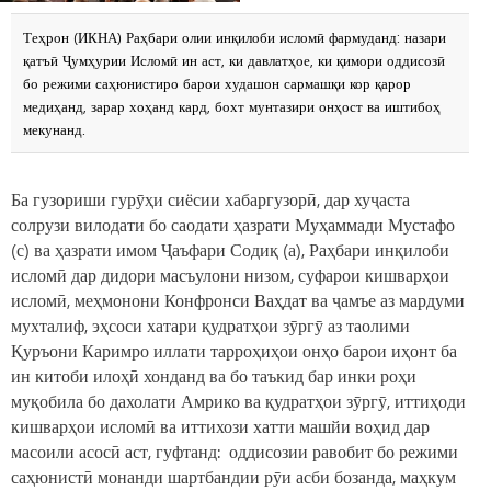
Теҳрон (ИКНА) Раҳбари олии инқилоби исломӣ фармуданд: назари
қатъӣ Ҷумҳурии Исломӣ ин аст, ки давлатҳое, ки қимори оддисозӣ
бо режими саҳюнистиро барои худашон сармашқи кор қарор
медиҳанд, зарар хоҳанд кард, бохт мунтазири онҳост ва иштибоҳ
мекунанд.
Ба гузориши гурӯҳи сиёсии хабаргузорӣ, дар хуҷаста
солрузи вилодати бо саодати ҳазрати Муҳаммади Мустафо
(с) ва ҳазрати имом Ҷаъфари Содиқ (а), Раҳбари инқилоби
исломӣ дар дидори масъулони низом, суфарои кишварҳои
исломӣ, меҳмонони Конфронси Ваҳдат ва ҷамъе аз мардуми
мухталиф, эҳсоси хатари қудратҳои зӯргӯ аз таолими
Қуръони Каримро иллати тарроҳиҳои онҳо барои иҳонт ба
ин китоби илоҳӣ хонданд ва бо таъкид бар инки роҳи
муқобила бо дахолати Амрико ва қудратҳои зӯргӯ, иттиҳоди
кишварҳои исломӣ ва иттихози хатти машйи воҳид дар
масоили асосӣ аст, гуфтанд: оддисозии равобит бо режими
саҳюнистӣ монанди шартбандии рӯи асби бозанда, маҳкум