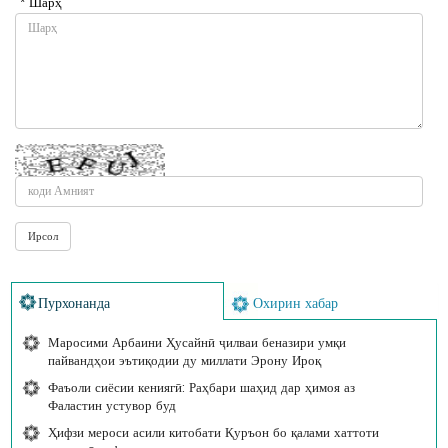
* Шарҳ
Пурхонанда
Охирин хабар
Маросими Арбаини Ҳусайнӣ ҷилваи беназири умқи
пайвандҳои эътиқодии ду миллати Эрону Ироқ
Фаъоли сиёсии кениягӣ: Раҳбари шаҳид дар ҳимоя аз
Фаластин устувор буд
Ҳифзи мероси асили китобати Қуръон бо қалами хаттоти