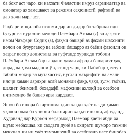
ба бохт аст чаро, ки наҳзати Фаластин имрӯз сарзиндатар ва
омодатар аз ҳамешааст ва режими саҳюнистӣ, рафтанӣ ва
дар ҳоли марг аст.
Раҳбари инқилоби исломӣ дар ин дидор бо табрики иди
бузург ва нуронии мелоди Паёмбари Аъзам (с) ва ҳазрати
имом Ҷаъфари Содиқ (а), фаҳми башарӣ аз фаҳми шахсияти
волои он бузургавор ва забони башарро аз баёни фазоили он
ҳазрат қосир донистанд ва гуфтанд: хуршеди тобони
Паёмбари Аъзам бар гардани ҳамаи афроди башарият ҳақ
дорад ва ҳама мадюни ӯ ҳастанд чаро, ки Паёмбар ҳамчун
табиби моҳир ва мутахассис, нусхаи маърифатӣ ва амалӣ
илоҷи ҳамаи дардҳои аслӣ монанди фақр, ҷаҳл, зулм, табъиз,
шаҳват, беимонӣ, беҳадафӣ, мафосиди ахлоқӣ ва осебҳои
иҷтимоиро ба башар арза кардааст.
Эшон бо ишора ба арзишмандии ҳаққи ҳаёт назди ҳамаи
уқалои олам ба унвони болотарин ҳаққи инсонӣ, афзуданд:
Худованд дар Қуръон мефармояд Паёмбар ҳаёти абдӣ ба
шумо мебахшад, ки саодати дунё ва охирати шуморо таъмин
мекунад, ки ин ҳаёт тамомшуднӣ ва осебпазир нест бинобар