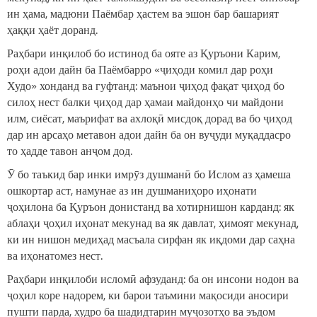
ин ҳама, мадюни Паёмбар ҳастем ва эшон бар башарият
ҳаққи ҳаёт доранд.
Раҳбари инқилоб бо истинод ба ояте аз Қуръони Карим,
роҳи адои дайн ба Паёмбарро «ҷиҳоди комил дар роҳи
Худо» хонданд ва гуфтанд: маънои ҷиҳод фақат ҷиҳод бо
силоҳ нест балки ҷиҳод дар ҳамаи майдонҳо чи майдони
илм, сиёсат, маърифат ва ахлоқӣ мисдоқ дорад ва бо ҷиҳод
дар ин арсаҳо метавон адои дайн ба он вуҷуди муқаддасро
то ҳадде тавон анҷом дод.
Ӯ бо таъкид бар инки имрӯз душманӣ бо Ислом аз ҳамеша
ошкортар аст, намунае аз ин душманиҳоро иҳонати
ҷоҳилона ба Қуръон донистанд ва хотирнишон карданд: як
аблаҳи ҷоҳил иҳонат мекунад ва як давлат, ҳимоят мекунад,
ки ин нишон медиҳад масъала сирфан як иқдоми дар саҳна
ва иҳонатомез нест.
Раҳбари инқилоби исломӣ афзуданд: ба он инсони нодон ва
ҷоҳил коре надорем, ки барои таъмини мақосиди аносири
пушти парда, худро ба шадидтарин муҷозотҳо ва эъдом