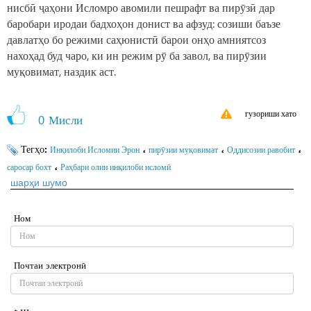
нисбӣ ҷаҳони Исломро авомили пешрафт ва пирӯзӣ дар
баробари иродаи бадхоҳон донист ва афзуд: созиши баъзе
давлатҳо бо режими саҳюнистӣ барои онҳо амниятсоз
нахоҳад буд чаро, ки ин режим рӯ ба завол, ва пирӯзии
муқовимат, наздик аст.
гузориши хато
0
Мисли
Тегҳо:
،
،
،
Инқилоби Исломии Эрон
пирӯзии муқовимат
Оддисозии равобит
،
саросар бохт
Раҳбари олии инқилоби исломӣ
шарҳи шумо
Ном
Почтаи электронӣ