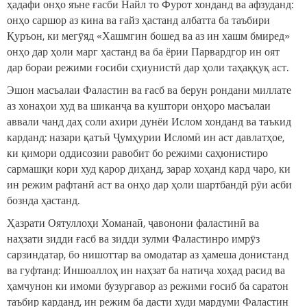
ҳадафи онҳо яъне ғасби Найл то Фурот хонданд ва афзуданд:
онҳо саршор аз кина ва ғайз ҳастанд албатта ба таъбири
Қуръон, ки мегӯяд «Хашмгин бошед ва аз ин хашм бмиред»
онҳо дар ҳоли марг ҳастанд ва ба ёрии Парвардгор ин оят
дар бораи режими ғосиби сҳиунистӣ дар ҳоли таҳаққуқ аст.
Эшон масъалаи Фаластин ва ғасб ва берун рондани миллате
аз хонаҳои худ ва шиканҷа ва куштори онҳоро масъалаи
аввали чанд даҳ соли ахири дунёи Ислом хонданд ва таъкид
карданд: назари қатъӣ Ҷумҳурии Исломӣ ин аст давлатҳое,
ки қимори оддисозии равобит бо режими саҳюнистиро
сармашқи кори худ қарор диҳанд, зарар хоҳанд кард чаро, ки
ин режим рафтанӣ аст ва онҳо дар ҳоли шартбандӣ рӯи асби
бознда ҳастанд.
Ҳазрати Оятуллоҳи Хоманаӣ, ҷавонони фаластинӣ ва
наҳзати зидди ғасб ва зидди зулми Фаластинро имрӯз
сарзиндатар, бо нишоттар ва омодатар аз ҳамеша донистанд
ва гуфтанд: Иншоаллоҳ ин наҳзат ба натиҷа хоҳад расид ва
ҳамчунон ки имоми бузургавор аз режими ғосиб ба саратон
таъбир карданд, ин режим ба дасти худи мардуми Фаластин