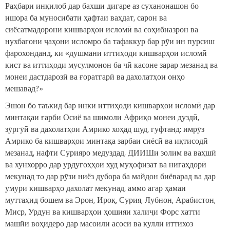
Раҳбари инқилоб дар бахши дигаре аз суханонашон бо
ишора ба муносибати ҳафтаи ваҳдат, сарон ва
сиёсатмадорони кишварҳои исломӣ ва соҳибназрон ва
нухбагони ҷаҳони исломро ба тафаккур бар рӯи ин пурсиш
фарохонданд, ки «душмани иттиҳоди кишварҳои исломӣ
кист ва иттиҳоди мусулмонон ба чӣ касоне зарар мезанад ва
монеи дастдарозӣ ва ғоратгарӣ ва дахолатҳои онҳо
мешавад?»
Эшон бо таъкид бар инки иттиҳоди кишварҳои исломӣ дар
минтақаи ғарби Осиё ва шимоли Африқо монеи дуздӣ,
зӯргӯӣ ва дахолатҳои Амрико хоҳад шуд, гуфтанд: имрӯз
Амрико ба кишварҳои минтақа зарбаи сиёсӣ ва иқтисодӣ
мезанад, нафти Сурияро медуздад, ДИИШи золим ва ваҳшӣ
ва хунхорро дар урдугоҳҳои худ муҳофизат ва нигаҳдорӣ
мекунад то дар рӯзи ниёз дубора ба майдон биёварад ва дар
умури кишварҳо дахолат мекунад, аммо агар ҳамаи
муттаҳид бошем ва Эрон, Ироқ, Сурия, Лубнон, Арабистон,
Миср, Урдун ва кишварҳои ҳошияи халиҷи Форс хатти
машйи воҳидеро дар масоили асосӣ ва куллӣ иттихоз