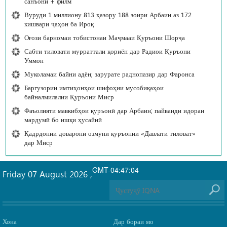
санъонӣ + филм
Вуруди 1 миллиону 813 ҳазору 188 зоири Арбаин аз 172
кишвари ҷаҳон ба Ироқ
Оғози барномаи тобистонаи Маҷмааи Қуръони Шорҷа
Сабти тиловати мурраттали қориён дар Радиои Қуръони
Уммон
Муколамаи байни адён; зарурате раднопазир дар Фаронса
Баргузории имтиҳонҳои шифоҳии мусобиқаҳои
байналмилалии Қуръони Миср
Фаъолияти мавкибҳои қуръонӣ дар Арбаин; пайванди идораи
мардумӣ бо ишқи ҳусайнӣ
Қадрдонии доварони озмуни қуръонии «Давлати тиловат»
дар Миср
GMT-04:47:04
Friday 07 August 2026
,
Хона
Дар бораи мо